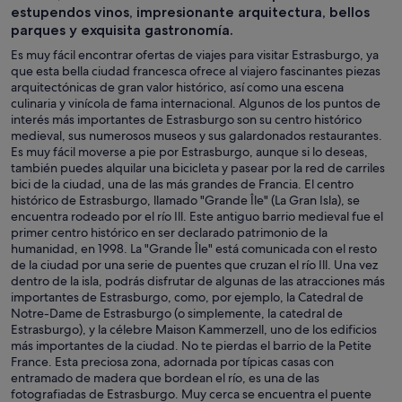
estupendos vinos, impresionante arquitectura, bellos
parques y exquisita gastronomía.
Es muy fácil encontrar ofertas de viajes para visitar Estrasburgo, ya
que esta bella ciudad francesca ofrece al viajero fascinantes piezas
arquitectónicas de gran valor histórico, así como una escena
culinaria y vinícola de fama internacional. Algunos de los puntos de
interés más importantes de Estrasburgo son su centro histórico
medieval, sus numerosos museos y sus galardonados restaurantes.
Es muy fácil moverse a pie por Estrasburgo, aunque si lo deseas,
también puedes alquilar una bicicleta y pasear por la red de carriles
bici de la ciudad, una de las más grandes de Francia. El centro
histórico de Estrasburgo, llamado "Grande Île" (La Gran Isla), se
encuentra rodeado por el río Ill. Este antiguo barrio medieval fue el
primer centro histórico en ser declarado patrimonio de la
humanidad, en 1998. La "Grande Île" está comunicada con el resto
de la ciudad por una serie de puentes que cruzan el río Ill. Una vez
dentro de la isla, podrás disfrutar de algunas de las atracciones más
importantes de Estrasburgo, como, por ejemplo, la Catedral de
Notre-Dame de Estrasburgo (o simplemente, la catedral de
Estrasburgo), y la célebre Maison Kammerzell, uno de los edificios
más importantes de la ciudad. No te pierdas el barrio de la Petite
France. Esta preciosa zona, adornada por típicas casas con
entramado de madera que bordean el río, es una de las
fotografiadas de Estrasburgo. Muy cerca se encuentra el puente