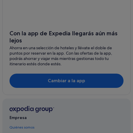
Hoteles románticos en Estrasburgo
Oberhausbergen
Hoteles cerca de Estación de tren y metro de
Le Carré d'Or
Strasbourg-Ville
Neuried
Orangerie hoteles
Con la app de Expedia llegarás aún más
Esplanade hoteles
Honau
lejos
Cronenbourg Est hoteles
Ahorra en una selección de hoteles y llévate el doble de
Marlen
puntos por reservar en la app. Con las ofertas de la app,
Neudorf Ouest hoteles
podrás ahorrar y viajar más mientras gestionas todo tu
Residences en Estrasburgo
itinerario estés donde estés.
Le Carré d'Or hoteles
Cambiar a la app
Schiltigheim hoteles
Hoteles cerca de Catedral de Estrasburgo
Forêt Noire hoteles
Hoteles cerca de Hall Rhenus
Hoteles cerca de Plaza Kléber
Empresa
B&B en Estrasburgo
Quiénes somos