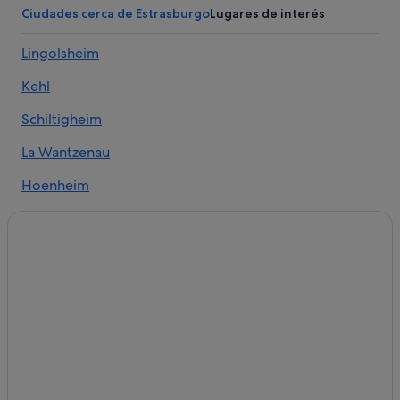
Hoteles de lujo en Estrasburgo
Ciudades cerca de Estrasburgo
Lugares de interés
Campings de caravanas en Estrasburgo
Lingolsheim
Contades hoteles
Kehl
Centro de la ciudad: Petite France hoteles
Best Western hoteles en Estrasburgo
Schiltigheim
Hoteles cerca de Plaza de la Estación de Trenes
La Wantzenau
Albergues en Estación de tranvía de République
Hoenheim
Hoteles para familias en Estrasburgo
Rheinau
Castillos en Estrasburgo
Eschau
Estrasburgo hoteles
Apartamentos en Estrasburgo
Eckbolsheim
Hoteles cerca de Iglesia Temple Neuf
Bischheim
Hoteles baratos en Estrasburgo
Reichstett
Elsau hoteles
Neudorf - Puerto del Rin
Centro histórico hoteles