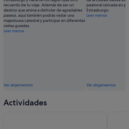
recuerdo de tu viaje. Además de ser un
peatonal ubicada en pl
destino que anima a disfrutar de agradables
Estrasburgo.
paseos, aquí también podrás visitar una
Leer menos
majestuosa catedral y participar en diferentes
visitas guiadas.
Leer menos
Ver alojamientos
Ver alojamientos
Actividades
Recorrido en bicicleta por Estrasburgo con guía.
Cata de vi