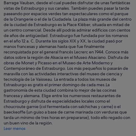
Barrage Vauban, desde el cual puedes disfrutar de unas fantásticas
vistas de Estrasburgo y sus canales. También puedes pasar la tarde
paseando por espacios verdes tan espectaculares como el parque
de la Orangerie o el de la Ciudadela. La plaza más grande del centro
de la ciudad de Estrasburgo es la Place Kléber, situada en mitad de
un centro comercial. Desde allí podrás admirar edificios con cientos
de años de antigüedad. Estrasburgo fue fundada por los romanos
en el año 12 a. C. Durante los siglos XIX y XX, la ciudad pasó por
manos francesas y alemanas hasta que fue finalmente
reconquistada por el general francés Lecrerc en 1944. Conoce más
datos sobre la región de Alsacia en el Museo Alsaciano. Disfruta de
obras de Monet y Picasso en el Museo de Arte Moderno y
Contemporáneo de Estrasburgo. Los más pequeños lo pasarán de
maravilla con las actividades interactivas del museo de ciencia y
tecnología de Le Vaisseau. La entrada a todos los museos de
Estrasburgo es gratis el primer domingo de cada mes.La
gastronomía de esta ciudad combina lo mejor de las cocinas
francesa y alemana. Elige entre los numerosos restaurantes de
Estrasburgo y disfruta de especialidades locales como el
choucroute garnie (col fermentada con salchichas y carne) o el
baeckeoffe (un guiso a base de carne marinada con verduras que
tarda un mínimo de tres horas en prepararse), todo ello regado con
un buen vino de la región.
Leer menos