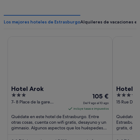
Los mejores hoteles de Estrasburgo
Alquileres de vacaciones e
Hotel Arok
Hotel Hann
Hotel Arok
Hotel 
3
El
4
105 €
out
precio
out
7- 8 Place de la gare
15 Rue Du 
Del 9 ago al 10 ago
Strasbourg Bas-Rhin
Strasbourg 
of
es
of
incluye tasas e impuestos
5
de
5
Quédate en este hotel de Estrasburgo. Entre
Quédate en 
105 €
otras cosas, cuenta con wifi gratis, desayuno y un
Estrasburgo.
gimnasio. Algunos aspectos que los huéspedes
por
gratis, desa
destacan en los comentarios ...
Algunos asp
noche