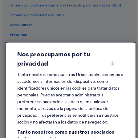
Términos y condiciones generales (excepto para reservas de Vrbo)
Términos y condiciones de Vrbo
Accesibilidad
Privacidad
Cookies
Nos preocupamos por tu
Condiciones de uso
privacidad
Información legal/contacto
Pautas sobre el contenido y cómo denunciar contenido
Tanto nosotros como nuestros
16
socios almacenamos o
accedemos a información del dispositivo, como
identificadores únicos en las cookies para tratar datos
Ayuda
personales. Puedes aceptar o administrar tus
Ayuda
preferencias haciendo clic abajo o, en cualquier
momento, a través de la página de la política de
Cancelar un vuelo
privacidad. Tus preferencias se notificarán a nuestros
Cancelar una reserva de hotel o de un alquiler vacacional
socios y no afectarán a los datos de navegación.
Plazos de reembolso
Tanto nosotros como nuestros asociados