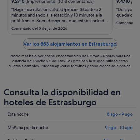
del
9,2
/
10
¡Impresionante! (1018 comentarios)
9,4
/
10
¡Exc
9
"Magnífica relación calidad/precio. Situado a 2
"Desayuno e
ago
minutos andando a la estación y 10 minutos a la
queda camin
petit france. Buen desayuno, que estaba incluido
al
Comentario de
en el precio. Café, aguas, infusiones, chuches y
10
Comentario del 5 de jul de 2026
croissants gratis 24 horas. Colchón muy cómodo y
ago
ducha totalmente nueva."
Ver los 853 alojamientos en Estrasburgo
Precio más bajo por noche encontrado en las últimas 24 horas para una
estancia de 1 noche y 2 adultos. Los precios y la disponibilidad están
sujetos a cambios. Pueden aplicarse términos y condiciones adicionales.
Consulta la disponibilidad en
hoteles de Estrasburgo
Comprueba
Esta noche
8 ago - 9 ago
los
precios
Comprueba
Mañana por la noche
9 ago - 10 ago
en
los