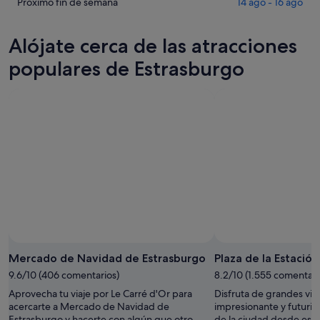
Estrasburgo
precios
Comprueba
Próximo fin de semana
14 ago - 16 ago
para
en
los
esta
Estrasburgo
precios
Alójate cerca de las atracciones
noche,
para
en
8
mañana
Estrasburgo
populares de Estrasburgo
ago
por
para
-
la
el
9
noche,
próximo
ago
9
fin
ago
de
-
semana,
10
14
ago
ago
-
16
ago
Mercado de Navidad de Estrasburgo
Plaza de la Estació
9.6/10 (406 comentarios)
8.2/10 (1.555 comentari
Aprovecha tu viaje por Le Carré d'Or para
Disfruta de grandes vist
acercarte a Mercado de Navidad de
impresionante y futuris
Estrasburgo y hacerte con algún que otro
de la ciudad desde esta