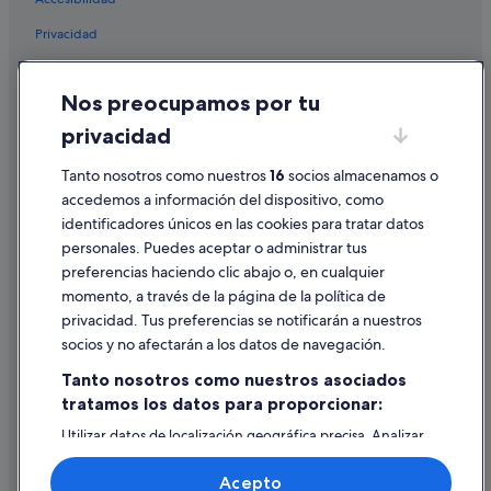
Hoteles LGTBQIA en Heraklion
Privacidad
Apartoteles en Heraklion
Chalets en Creta
Cookies
Nos preocupamos por tu
Apartamentos en Creta
Condiciones de uso
privacidad
Pensiones en Creta
Información legal/contacto
Palacios en Creta
Tanto nosotros como nuestros
16
socios almacenamos o
Pautas sobre el contenido y cómo denunciar contenido
accedemos a información del dispositivo, como
Cabañas en Creta
identificadores únicos en las cookies para tratar datos
Ayuda
Hoteles de golf en Creta
personales. Puedes aceptar o administrar tus
Ayuda
Hoteles de aventura en Heraklion
preferencias haciendo clic abajo o, en cualquier
momento, a través de la página de la política de
Casas privadas de vacaciones en Elaia
Cancelar un vuelo
privacidad. Tus preferencias se notificarán a nuestros
Hoteles con gimnasio en Creta
Cancelar una reserva de hotel o de un alquiler vacacional
socios y no afectarán a los datos de navegación.
Hoteles para bodas en Creta
Plazos de reembolso
Tanto nosotros como nuestros asociados
Casas de campo en Creta
tratamos los datos para proporcionar:
Utilizar un cupón de Expedia
Hoteles en la playa en Heraklion
Utilizar datos de localización geográfica precisa. Analizar
Documentos para viajes internacionales
activamente las características del dispositivo para su
Hoteles con spa en Heraklion
identificación. Almacenar la información en un dispositivo
Acepto