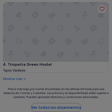
Triopetra Green Hostel
Triopetra Green Hostel
4. Triopetra Green Hostel
Agios Vasileios
Mostrar más
Precio
Precio más bajo por noche encontrado en las últimas 24 horas para una
estancia de 1 noche y 2 adultos. Los precios y la disponibilidad están sujetos a
más
cambios. Pueden aplicarse términos y condiciones adicionales.
bajo
por
noche
Ver todos los alojamientos
encontrado