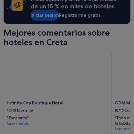
adicionales.
de un 15 % en miles de hoteles
Iniciar sesión
Registrarme gratis
Mejores comentarios sobre
hoteles en Creta
Infinity City Boutique Hotel
GDM Megar
Infinity City Boutique Hotel
GDM Mega
10/10
Excelente
10/10
Excel
"Excelente"
"Todo estu
Leer menos
la habitac
Leer men