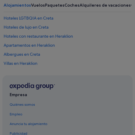
Alojamientos
Vuelos
Paquetes
Coches
Alquileres de vacaciones
O
Hoteles LGTBQIA en Creta
Hoteles de lujo en Creta
Hoteles con restaurante en Heraklion
Apartamentos en Heraklion
Albergues en Creta
Villas en Heraklion
Hoteles boutique en Heraklion
Campings de caravanas en Creta
Hoteles con restaurante en Creta
Empresa
Hoteles de aventura en Creta
Quiénes somos
Hoteles con bar en Heraklion
Empleo
B&B en Creta
Anuncia tu alojamiento
Heraklion hoteles
Publicidad