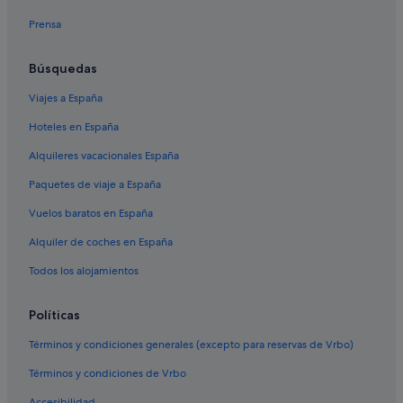
Casas privadas de vacaciones en Creta
Prensa
Casas rurales en Heraklion
Posadas en Creta
Búsquedas
Casas rurales en Creta
Viajes a España
Residences en Heraklion
Hoteles en España
Hoteles de esquí en Creta
Alquileres vacacionales España
Hoteles con bar en Creta
Paquetes de viaje a España
Lodges en Creta
Vuelos baratos en España
Hoteles boutique en Creta
Alquiler de coches en España
Centros vacacionales en Creta
Hoteles baratos en Creta
Todos los alojamientos
Casas barco en Creta
Políticas
Villas en Creta
Términos y condiciones generales (excepto para reservas de Vrbo)
Hoteles de lujo en Heraklion
Términos y condiciones de Vrbo
Hoteles de 3 estrellas en Heraklion
Accesibilidad