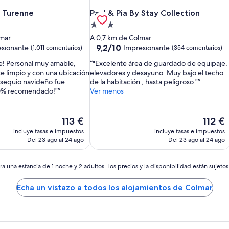
 Turenne
Paul & Pia By Stay Collection
 Turenne
Paul & Pia By Stay Collection
Alojamiento
de
lmar
A 0,7 km de Colmar
3.0 estrellas
9.2
9,2/10
sionante
Impresionante
(1.011 comentarios)
(354 comentarios)
sobre
le! Personal muy amable,
"Excelente área de guardado de equipaje,
10,
 limpio y con una ubicación
elevadores y desayuno. Muy bajo el techo
,
Impresionante,
bsequio navideño fue
de la habitación , hasta peligroso "
rios)
(354 comentarios)
0% recomendado!"
Ver menos
El
El
113 €
112 €
precio
precio
incluye tasas e impuestos
incluye tasas e impuestos
actual
actual
Del 23 ago al 24 ago
Del 23 ago al 24 ago
es
es
de
de
113 €
112 €
a una estancia de 1 noche y 2 adultos. Los precios y la disponibilidad están sujeto
Echa un vistazo a todos los alojamientos de Colmar