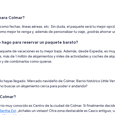
para Colmar?
mo fechas, líneas aéreas, etc. Sin duda, el paquete será tu mejor opción 
como mejor te venga y, además de personalizar tu viaje, ¡podrás ahorrar u
 hago para reservar un paquete barato?
un paquete de vacaciones es tu mejor baza. Además, desde Expedia, es mu
 más de 1 millón de alojamientos y miles de actividades y coches de alq
an y de combinarlos como quieras.
hayas llegado. Mercado navideño de Colmar, Barrio histórico Little Venic
ué no buscas un alojamiento cerca para poder ir andando?
 Colmar?
rrio muy conocido es Centro de la ciudad de Colmar. Si finalmente deci
Berthe Est
, ¡échales un vistazo! Otra zona destacable es Casco antiguo,