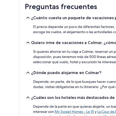
las
Preguntas frecuentes
últimas
24 horas
para
¿Cuánto cuesta un paquete de vacaciones 
una
estancia
El precio depende un poco de diferentes factores, co
de
escoge los vuelos, el alojamiento o las actividades 
1 noche
y
Quiero irme de vacaciones a Colmar, ¿cómo
2 adultos.
Los
Si quieres ahorrar en tu viaje a Colmar, reservar 
precios
y
disposición, pues tenemos más de 500 líneas aéreas,
la
seleccionar qué vuelo, hotel y excursión te interes
disponibilidad
están
¿Dónde puedo alojarme en Colmar?
sujetos
a
Depende, en parte, de lo que busques hacer cuando 
cambios.
dudas, visitas obligatorias en tu itinerario. ¿Por q
Pueden
aplicarse
¿Cuáles son los hoteles más destacados de
términos
y
Depende de la parte en que quieras alojarte, un ba
condiciones
interesar son
My Sweet Homes - Le 15
y
La Cour de 
adicionales.