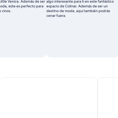
 Little Venice. Además de ser
algo interesante para ti en este fantástico
oda, este es perfecto para
espacio de Colmar. Además de ser un
s vinos.
destino de moda, aquí también podrás
cenar fuera.
a bodega
Taller de iniciación al whisky alsaciano en Lapoutroie
Colmar: rec