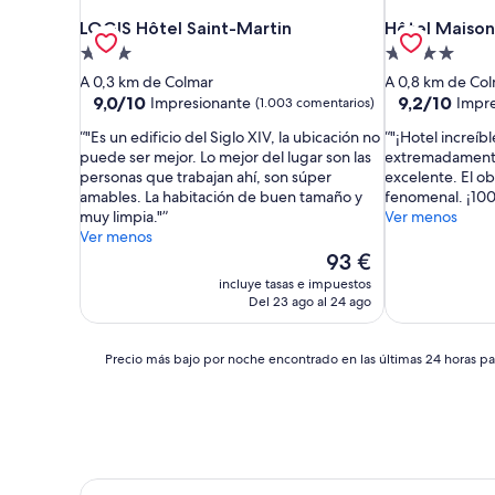
LOGIS Hôtel Saint-Martin
Hôtel Maison
LOGIS Hôtel Saint-Martin
Hôtel Maison
Alojamiento
Alojamiento
de
de
A 0,3 km de Colmar
A 0,8 km de Co
3.0 estrellas
4.0 estrellas
9.0
9.2
9,0/10
9,2/10
Impresionante
Impre
(1.003 comentarios)
sobre
sobre
"Es un edificio del Siglo XIV, la ubicación no
"¡Hotel increíb
10,
10,
puede ser mejor. Lo mejor del lugar son las
extremadamente
Impresionante,
Impresionante
personas que trabajan ahí, son súper
excelente. El o
(1.003 comentarios)
(1.011 comenta
amables. La habitación de buen tamaño y
fenomenal. ¡10
muy limpia."
Ver menos
Ver menos
El
93 €
precio
incluye tasas e impuestos
actual
Del 23 ago al 24 ago
es
de
93 €
Precio
Precio más bajo por noche encontrado en las últimas 24 horas par
más
bajo
por
noche
encontrado
en