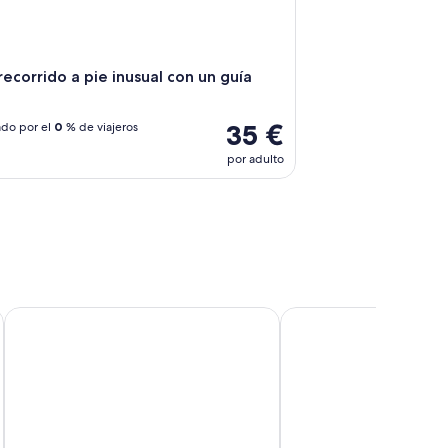
ecorrido a pie inusual con un guía
35 €
do por el
0
% de viajeros
por adulto
Grand Hotel Bristol By Stay Collection
Colmar Hotel