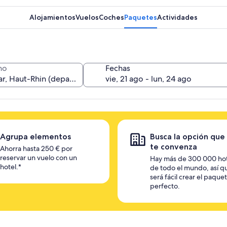
Alojamientos
Vuelos
Coches
Paquetes
Actividades
no
Fechas
Agrupa elementos
Busca la opción que
te convenza
Ahorra hasta 250 € por
reservar un vuelo con un
Hay más de 300 000 ho
hotel.*
de todo el mundo, así q
será fácil crear el paque
perfecto.