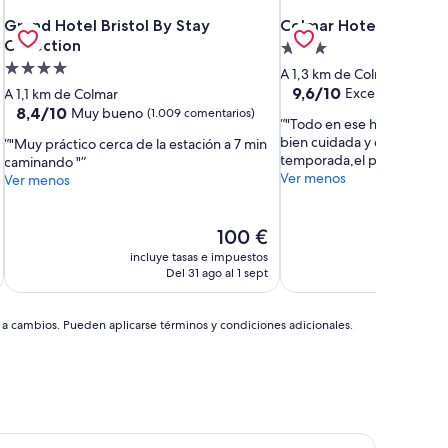
Grand Hotel Bristol By Stay Collection
Colmar Hotel
Grand Hotel Bristol By Stay
Colmar Hotel
Collection
Alojamiento
Alojamiento
de
A 1,3 km de Colmar
de
3.0 estrellas
9.6
9,6/10
Excepcional
A 1,1 km de Colmar
(1.0
sobre
4.0 estrellas
8.4
8,4/10
Muy bueno
(1.009 comentarios)
"Todo en ese hotel fue ma
10,
sobre
bien cuidada y decorada ac
"Muy práctico cerca de la estación a 7 min
Excepcional,
10,
temporada,el personal exc
caminando "
(1.002 comentarios)
Muy
Ver menos
Ver menos
bueno,
(1.009 comentarios)
El
100 €
precio
incluye tasas e impuestos
incluye
actual
Del 31 ago al 1 sept
D
es
de
100 €
s a cambios. Pueden aplicarse términos y condiciones adicionales.