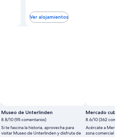
Ver alojamientos
Museo de Unterlinden
Mercado cubierto de 
8.8/10 (95 comentarios)
8.6/10 (362 comentarios)
Si te fascina la historia, aprovecha para
Acércate a Mercado cubier
visitar Museo de Unterlinden y disfruta de
zona comercial de Colmar,