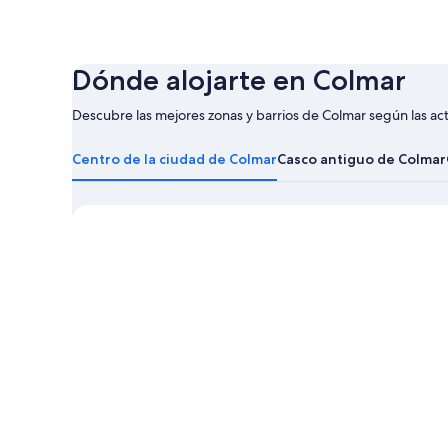
Dónde alojarte en Colmar
Descubre las mejores zonas y barrios de Colmar según las ac
Obtener
más
Centro de la ciudad de Colmar
Casco antiguo de Colmar
información
sobre
Colmar