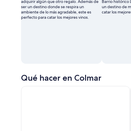
adquirir algún que otro regalo. Además de
Barrio histórico
ser un destino donde se respira un
un destino de m
ambiente de lo más agradable, este es
catar los mejore
perfecto para catar los mejores vinos.
Qué hacer en Colmar
Taste ALSACE - Cata y explicaciones - Sin visita a l