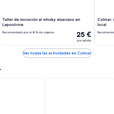
Taller de iniciación al whisky alsaciano en
Colmar: r
Lapoutroie
local
25 €
Recomendado por el
0
% de viajeros
Recomenda
por adulto
Ver todas las actividades en Colmar
r
 Turenne
Paul & Pia By Stay Collection