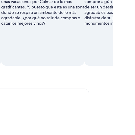
unas vacaciones por Colmar de lo más
comprar algún que otro c
gratificantes. Y, puesto que esta es una zona
de ser un destino que anim
donde se respira un ambiente de lo más
agradables paseos, aquí t
agradable, ¿por qué no salir de compras o
disfrutar de su panorama ar
catar los mejores vinos?
monumentos interesantes.
orrido a pie inusual con un guía local