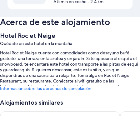
A 5 min en coche
- 2.4 km
Acerca de este alojamiento
Hotel Roc et Neige
Quédate en este hotel en la montaña
Hotel Roc et Neige cuenta con comodidades como desayuno bufé
gratuito, una terraza en la azotea y un jardín. Si te apasiona el esquí o el
snowboard, te encantará este hotel con transporte a las pistas de esquí
y guardaesquís. Si quieres descansar, este es tu sitio, y es que
dispondrás de una sauna para relajarte. Toma algo en Roc et Neige
Restaurant, su restaurante. Conéctate al wifi gratuito de las
habitaciones. Además, tendrás comodidades como servicio de
Información sobre los derechos de cancelación
tintorería y un bar.
También podrás disfrutar de otros servicios, como:
Alojamientos similares
Aparcamiento gratis
Dorint Parkhotel Bad Zurzach
Gasthof 
Un salón de eventos, salas de reuniones y espacios sin humos
Consigna de equipaje, periódicos gratuitos en el vestíbulo y
servicios de conserjería