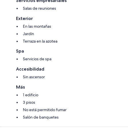
Servicios empresariales
Salas de reuniones
Exterior
En las montañas
Jardín
Terraza en la azotea
Spa
Servicios de spa
Accesibilidad
Sin ascensor
Más
1 edificio
3 pisos
No está permitido fumar
Salón de banquetes