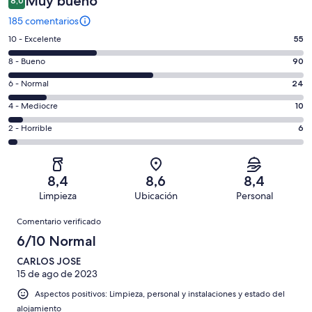
Muy bueno
8,0
185 comentarios
55
10 - Excelente
55
comentarios
90
8 - Bueno
90
de
comentarios
un
24
6 - Normal
24
de
total
comentarios
un
10
4 - Mediocre
10
de
de
total
comentarios
185
un
6
2 - Horrible
6
de
de
con
total
comentarios
185
un
una
de
de
con
total
puntuación
185
un
una
de
8,4
8,6
8,4
de
con
total
puntuación
185
Limpieza
Ubicación
Personal
10
una
de
de
con
Comentarios
-
puntuación
185
8
Comentario verificado
una
Excelente
de
con
-
puntuación
6/10 Normal
6
una
Bueno
de
-
puntuación
CARLOS JOSE
4
Normal
15 de ago de 2023
de
-
2
Aspectos positivos: Limpieza, personal y instalaciones y estado del
Mediocre
-
alojamiento