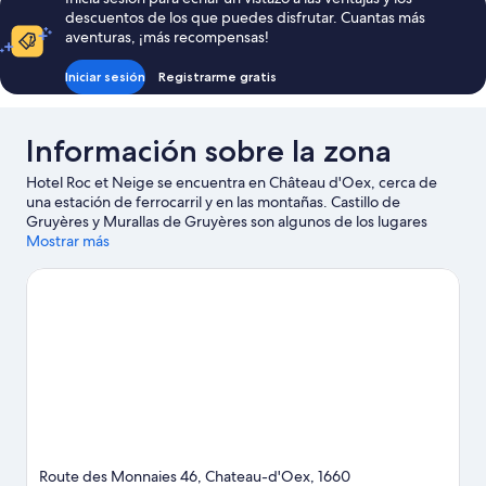
descuentos de los que puedes disfrutar. Cuantas más
aventuras, ¡más recompensas!
Iniciar sesión
Registrarme gratis
Información sobre la zona
Hotel Roc et Neige se encuentra en Château d'Oex, cerca de
una estación de ferrocarril y en las montañas. Castillo de
Gruyères y Murallas de Gruyères son algunos de los lugares
emblemáticos de la región, donde también puedes ir de
Mostrar más
compras por Paseo Gstaad y Mercado de Navidad de
Montreux. Marmot's Paradise (parque) y Ferrocarril del Museo
de Blonay-Chamby también merecen la pena. Anímate a
practicar actividades al aire libre, como las rutas a pie o en
bicicleta o el ciclismo de montaña.
Ver guía de viaje de Château
d'Oex
Route des Monnaies 46, Chateau-d'Oex, 1660