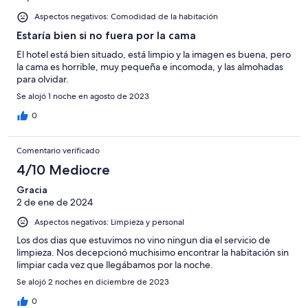
Horrible
Aspectos negativos: Comodidad de la habitación
Estaría bien si no fuera por la cama
El hotel está bien situado, está limpio y la imagen es buena, pero
la cama es horrible, muy pequeña e incomoda, y las almohadas
para olvidar.
Se alojó 1 noche en agosto de 2023
0
Comentario verificado
4/10 Mediocre
Gracia
2 de ene de 2024
Aspectos negativos: Limpieza y personal
Los dos dias que estuvimos no vino ningun dia el servicio de
limpieza. Nos decepcionó muchisimo encontrar la habitación sin
limpiar cada vez que llegábamos por la noche.
Se alojó 2 noches en diciembre de 2023
0