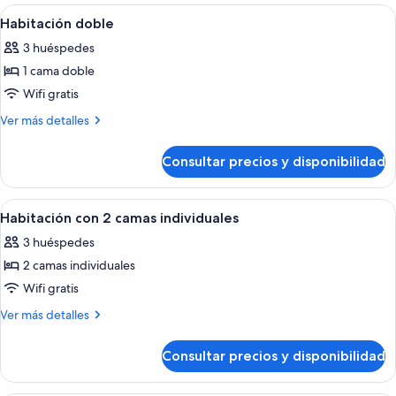
Abrir
Un dormitorio con una cama de madera,
11
Habitación doble
todas
3 huéspedes
las
1 cama doble
fotos
de
Wifi gratis
Habitación
Más
Ver más detalles
doble
detalles
de
Consultar precios y disponibilidad
Habitación
doble
Abrir
Una habitación con dos camas de made
4
Habitación con 2 camas individuales
todas
3 huéspedes
las
2 camas individuales
fotos
de
Wifi gratis
Habitación
Más
Ver más detalles
con
detalles
de
2
Consultar precios y disponibilidad
Habitación
camas
con
individuales
2