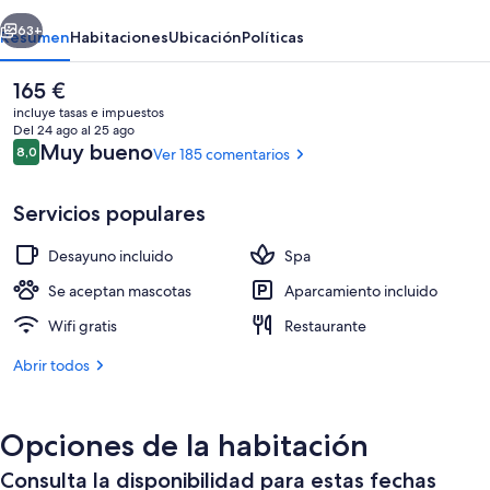
Neige
erior
Siguiente
63+
Resumen
Habitaciones
Ubicación
Políticas
El
165 €
precio
incluye tasas e impuestos
actual
Del 24 ago al 25 ago
es
Comentarios
Muy bueno
8,0
Ver 185 comentarios
8,0 de 10
de
165 €
Servicios populares
Desayuno incluido
Spa
Deportes de invierno
Se aceptan mascotas
Aparcamiento incluido
Wifi gratis
Restaurante
Abrir todos
Opciones de la habitación
Consulta la disponibilidad para estas fechas