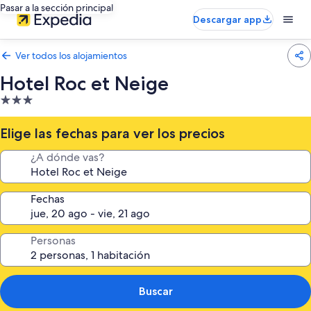
Pasar a la sección principal
Descargar app
Ver todos los alojamientos
Hotel Roc et Neige
Alojamiento
de
3.0 estrellas
Elige las fechas para ver los precios
¿A dónde vas?
Fechas
Personas
Buscar