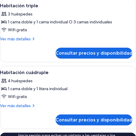
Abrir
Una habitación con dos camas de mader
6
camas
Habitación triple
todas
individuales
3 huéspedes
las
1 cama doble y 1 cama individual O 3 camas individuales
fotos
de
Wifi gratis
Habitación
Más
Ver más detalles
triple
detalles
de
Consultar precios y disponibilidad
Habitación
triple
Abrir
Una habitación de hotel con una cama 
3
Habitación cuádruple
todas
4 huéspedes
las
1 cama doble y 1 litera individual
fotos
de
Wifi gratis
Habitación
Más
Ver más detalles
cuádruple
detalles
de
Consultar precios y disponibilidad
Habitación
cuádruple
Inicia sesión para echar un vistazo a las ventajas y los