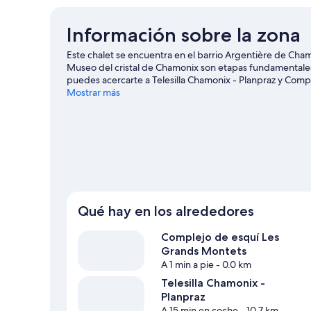
Información sobre la zona
Este chalet se encuentra en el barrio Argentière de Ch
Museo del cristal de Chamonix son etapas fundamentales 
puedes acercarte a Telesilla Chamonix - Planpraz y Comp
activas. Pista de hielo de Chamonix y Parque de ocio C
Mostrar más
cerca para disfrutar del esquí de fondo y del snowboard, 
descenso en trineo.
Ver guía de viaje de Chamonix-Mon
Ver más chalets en Chamonix-Mont-Blanc
Qué hay en los alrededores
Complejo de esquí Les
Grands Montets
A 1 min a pie
- 0.0 km
Telesilla Chamonix -
Planpraz
A 15 min en coche
- 10.7 km