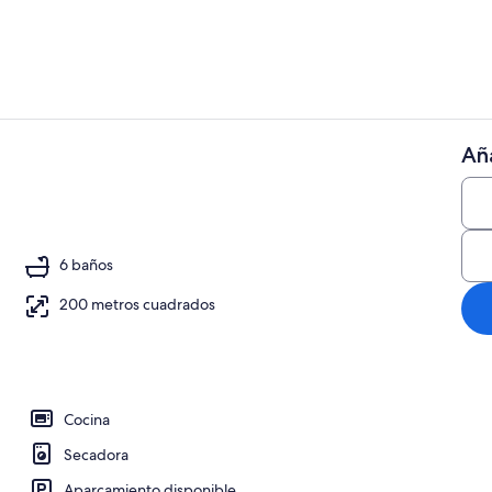
Aña
Exterior
n, videojuegos, un reproductor de DVD, libros
6 baños
200 metros cuadrados
Cocina
Secadora
Aparcamiento disponible