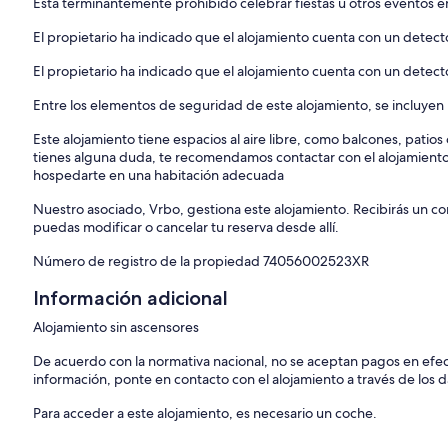
Está terminantemente prohibido celebrar fiestas u otros eventos en
El propietario ha indicado que el alojamiento cuenta con un dete
El propietario ha indicado que el alojamiento cuenta con un detec
Entre los elementos de seguridad de este alojamiento, se incluyen l
Este alojamiento tiene espacios al aire libre, como balcones, patio
tienes alguna duda, te recomendamos contactar con el alojamient
hospedarte en una habitación adecuada
Nuestro asociado, Vrbo, gestiona este alojamiento. Recibirás un c
puedas modificar o cancelar tu reserva desde allí.
Número de registro de la propiedad 74056002523XR
Información adicional
Alojamiento sin ascensores
De acuerdo con la normativa nacional, no se aceptan pagos en efe
información, ponte en contacto con el alojamiento a través de los d
Para acceder a este alojamiento, es necesario un coche.