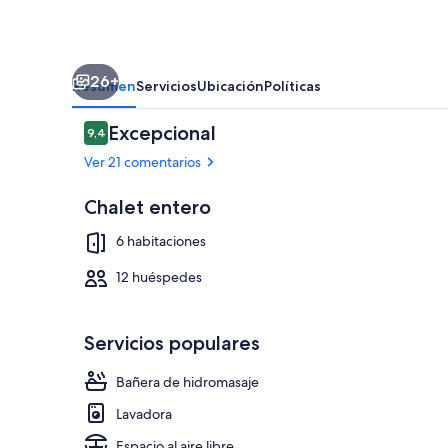
/
piedra)
-
26+
Argentieres
Resumen
Servicios
Ubicación
Políticas
Comentarios
Excepcional
9,4
9,4 de 10
Ver 21 comentarios
Chalet entero
Una televisió
6 habitaciones
12 huéspedes
Servicios populares
Bañera de hidromasaje
Lavadora
Espacio al aire libre