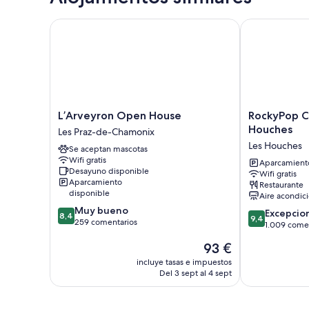
L’Arveyron Open House
RockyPop Cha
L’Arveyron
RockyPop
L’Arveyron Open House
RockyPop C
Open
Chamonix
Houches
Les Praz-de-Chamonix
House
-
Les Houches
Se aceptan mascotas
Les
Les
Wifi gratis
Praz-
Houches
Aparcamiento
Desayuno disponible
Wifi gratis
de-
Les
Aparcamiento
Restaurante
Chamonix
Houches
disponible
Aire acondic
8.4
Muy bueno
9.4
Excepcio
8,4
9,4
sobre
259 comentarios
sobre
1.009 come
10,
10,
El
93 €
Muy
Excepcional,
precio
bueno,
1.009 comenta
incluye tasas e impuestos
actual
259 comentarios
Del 3 sept al 4 sept
es
de
93 €