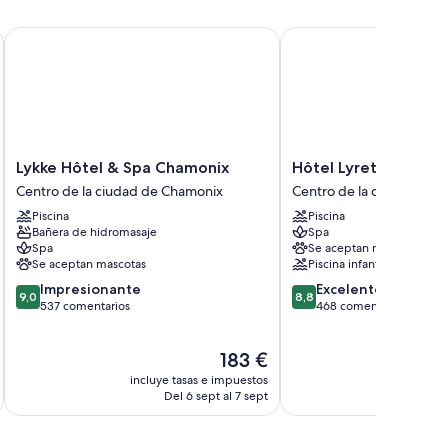
Lykke Hôtel & Spa Chamonix
Hôtel Lyret
Lykke
Hôtel
Lykke Hôtel & Spa Chamonix
Hôtel Lyret
Hôtel
Lyret
Centro de la ciudad de Chamonix
Centro de la ciudad de 
&
Centro
Piscina
Piscina
Spa
de
Bañera de hidromasaje
Spa
Chamonix
la
Spa
Se aceptan mascotas
Centro
ciudad
Se aceptan mascotas
Piscina infantil
de
de
9.0
8.8
Impresionante
Excelente
la
Chamonix
9,0
8,8
sobre
sobre
537 comentarios
468 comentarios
ciudad
10,
10,
de
Impresionante,
Excelente,
Chamonix
El
183 €
537 comentarios
468 comentarios
precio
incluye tasas e impuestos
incluye
actual
Del 6 sept al 7 sept
D
es
de
183 €