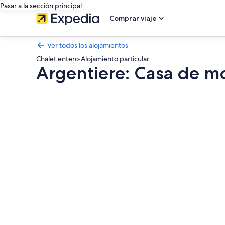
Pasar a la sección principal
Comprar viaje
Ver todos los alojamientos
Chalet entero
·
Alojamiento particular
Argentiere: Casa de m
Galería
de
imágenes
de
Argentiere:
Casa
de
montaña
(madera