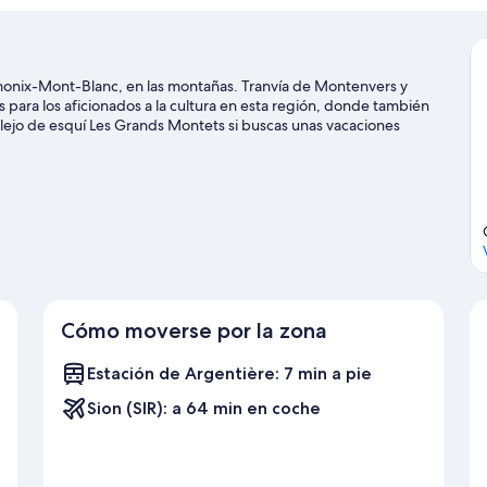
amonix-Mont-Blanc, en las montañas. Tranvía de Montenvers y
para los aficionados a la cultura en esta región, donde también
lejo de esquí Les Grands Montets si buscas unas vacaciones
hamonix también merecen la pena. Aprovecha que la montaña está
y no te pierdas actividades como el patinaje sobre hielo y el
t-Blanc
Cómo moverse por la zona
Estación de Argentière: 7 min a pie
Sion (SIR): a 64 min en coche