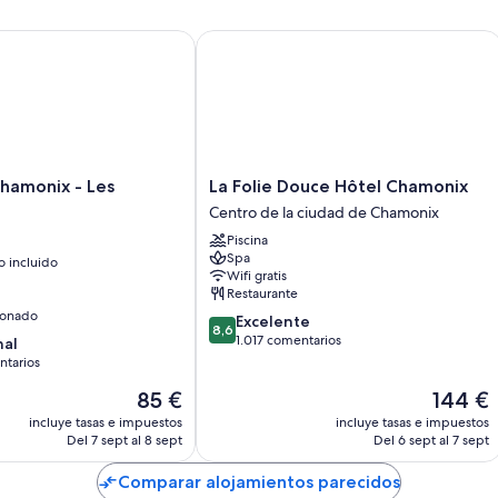
monix - Les Houches
La Folie Douce Hôtel Chamonix
La
hamonix - Les
La Folie Douce Hôtel Chamonix
Folie
Centro de la ciudad de Chamonix
Douce
Piscina
Hôtel
Spa
 incluido
Chamonix
Wifi gratis
Centro
Restaurante
de
ionado
8.6
Excelente
la
8,6
sobre
1.017 comentarios
nal
ciudad
10,
ntarios
de
Excelente,
Chamonix
El
El
85 €
144 €
1.017 comentarios
precio
precio
rios
incluye tasas e impuestos
incluye tasas e impuestos
actual
actual
Del 7 sept al 8 sept
Del 6 sept al 7 sept
es
es
de
de
Comparar alojamientos parecidos
85 €
144 €