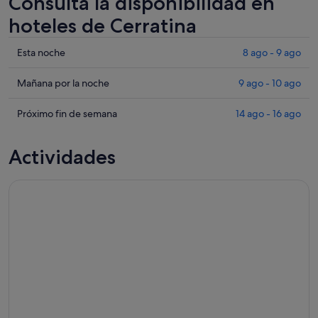
Consulta la disponibilidad en
hoteles de Cerratina
Comprueba
Esta noche
8 ago - 9 ago
los
precios
Comprueba
Mañana por la noche
9 ago - 10 ago
en
los
Cerratina
precios
Comprueba
Próximo fin de semana
14 ago - 16 ago
para
en
los
esta
Cerratina
precios
Actividades
noche,
para
en
8
mañana
Cerratina
Visita y degustación a 30 minutos de la entrada de Pescara.
ago
por
para
-
la
el
9
noche,
próximo
ago
9
fin
ago
de
-
semana,
10
14
ago
ago
-