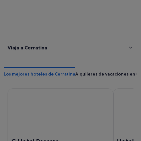
Viaja a Cerratina
Los mejores hoteles de Cerratina
Alquileres de vacaciones en C
G Hotel Pescara
Hotel Plaza 