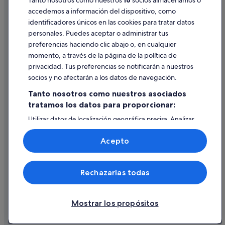
Tanto nosotros como nuestros
16
socios almacenamos o
accedemos a información del dispositivo, como
identificadores únicos en las cookies para tratar datos
Ayuda
personales. Puedes aceptar o administrar tus
Ayuda
preferencias haciendo clic abajo o, en cualquier
momento, a través de la página de la política de
Cancelar un vuelo
privacidad. Tus preferencias se notificarán a nuestros
Cancelar una reserva de hotel o de un alquiler vacacional
socios y no afectarán a los datos de navegación.
Plazos de reembolso
Tanto nosotros como nuestros asociados
tratamos los datos para proporcionar:
Utilizar un cupón de Expedia
Utilizar datos de localización geográfica precisa. Analizar
Documentos para viajes internacionales
activamente las características del dispositivo para su
identificación. Almacenar la información en un dispositivo
Acepto
y/o acceder a ella. Publicidad y contenido personalizados,
medición de publicidad y contenido, investigación de
audiencia y desarrollo de servicios.
© 2026 Expedia, Inc., una empresa de Expedia Group. Todos los
Rechazarlas todas
Lista de asociados (proveedores)
derechos reservados. Expedia y el logotipo de Expedia son marcas
comerciales o marcas comerciales registradas de Expedia, Inc.
Vacationspot, S.L., Agencia de Viajes, I-AV-0000631.3.
Mostrar los propósitos