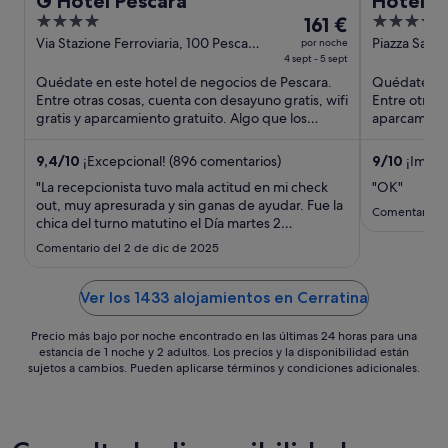
G Hotel Pescara
Hotel P
4
El
4
161 €
out
precio
out
Via Stazione Ferroviaria, 100 Pescara
Piazza Sacr
por noche
PE
4 sept - 5 sept
of
es
of
Quédate en este hotel de negocios de Pescara.
Quédate en 
5
de
5
Entre otras cosas, cuenta con desayuno gratis, wifi
Entre otras 
161 €
gratis y aparcamiento gratuito. Algo que los
aparcamiento
por
huéspedes destacan ...
Algo que lo
noche
9,4
/
10
¡Excepcional! (896 comentarios)
9
/
10
¡Impre
del
"La recepcionista tuvo mala actitud en mi check
"OK"
4
out, muy apresurada y sin ganas de ayudar. Fue la
sept
Comentario d
chica del turno matutino el Día martes 2
al
diciembre!"
Comentario del 2 de dic de 2025
5
sept
Ver los 1433 alojamientos en Cerratina
Precio más bajo por noche encontrado en las últimas 24 horas para una
estancia de 1 noche y 2 adultos. Los precios y la disponibilidad están
sujetos a cambios. Pueden aplicarse términos y condiciones adicionales.