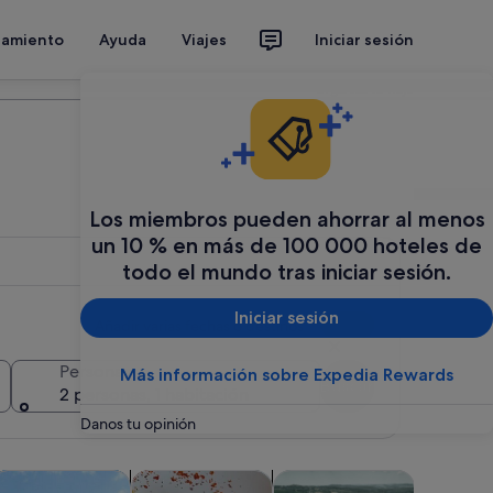
jamiento
Ayuda
Viajes
Iniciar sesión
Organiza tu viaje
Los miembros pueden ahorrar al menos
un 10 % en más de 100 000 hoteles de
todo el mundo tras iniciar sesión.
Iniciar sesión
Añadir varias fechas o destinos
Personas
Más información sobre Expedia Rewards
Buscar
2 personas, 1 habitación
Danos tu opinión
aña nueva
bre en una pestaña nueva
 abre en una pestaña nueva
Se abre en una pestaña nueva
Se abre en una pestaña nueva
venturas y al aire libre
Clases y talleres
Excursiones de festivos y 