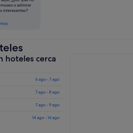
n museo o admirar
 interesantes?
entos
teles
n hoteles cerca
6 ago - 7 ago
7 ago - 8 ago
7 ago - 9 ago
14 ago - 16 ago