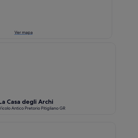
Ver mapa
 Casa degli Archi
La Casa degli Archi
Vicolo Antico Pretorio Pitigliano GR
storic house the Ancient Views