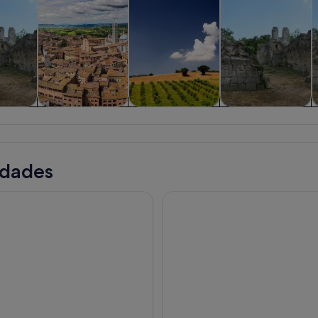
iadas y
Comidas,
Visitas privadas y
Historia y cultura
nes de
bebidas y vida
personalizadas
ía
nocturna
idades
ural Maliosa
Pitigliano tras las huellas de l