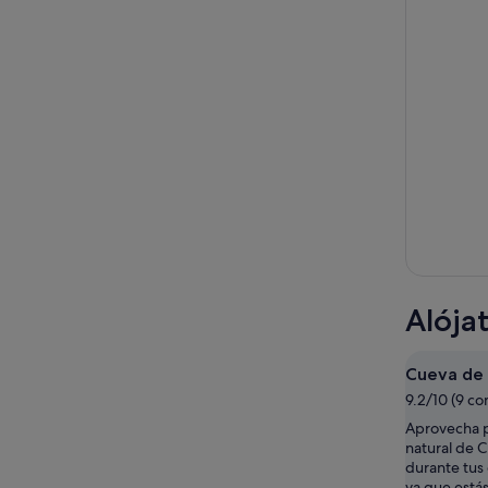
Alója
Cueva de 
9.2/10 (9 co
Aprovecha p
natural de 
durante tus d
ya que estás