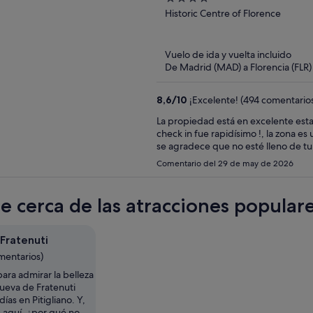
out
Historic Centre of Florence
of
5
Vuelo de ida y vuelta incluido
De Madrid (MAD) a Florencia (FLR)
8,6
/
10
¡Excelente! (494 comentario
La propiedad está en excelente esta
check in fue rapidísimo !, la zona e
se agradece que no esté lleno de turi
Comentario del 29 de may de 2026
te cerca de las atracciones popular
Fratenuti
mentarios)
ara admirar la belleza
Cueva de Fratenuti
ías en Pitigliano. Y,
 aquí, ¿por qué no