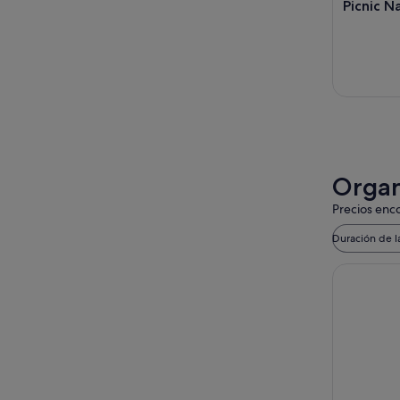
Picnic N
Organ
Precios enco
Duración de l