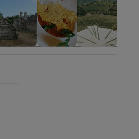
Aventuras y al
Clases y talleres
Excursiones de
aire libre
festivos y de
temporada
os etruscos: caminata y cata de vinos