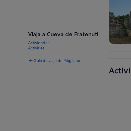
Viaja a Cueva de Fratenuti
Actividades
Visitas gu
Activities
excursio
un d
Guía de viaje de Pitigliano
Activ
Picnic Nat