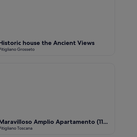
Historic house the Ancient Views
Pitigliano Grosseto
ravilloso Amplio Apartamento (110 m), Centro Histórico, muy
Maravilloso Amplio Apartamento (110
m), Centro Histórico, muy brillante,
Pitigliano Toscana
Panorama