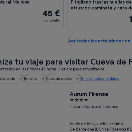
atural Maliosa
Pitigliano tras las huellas de
etruscos: caminata y cata d
45 €
por adulto
Ver todas las actividades de 
iza tu viaje para visitar Cueva de 
ntrados en las últimas 48 horas. Haz clic para actualizarlos.
a estancia
Estrellas
Clase de cabina
Eliminar todos los filtros
Aurum Firenze
4
out
Historic Centre of Florence
of
5
Vuelo de ida y vuelta incluido
De Barcelona (BCN) a Florencia (FL