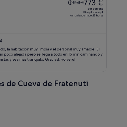
773 €
1241 €
precio
por persona
era
10 sept - 16 sept
Actualizado hace 23 horas
de
1241 €,
ahora
es
s)
de
773 €
do, la habitación muy limpia y el personal muy amable. El
por
s un poco alejada pero se llega a todo en 15 min caminando y
persona
stas y sea más tranquilo. Gracias!, volveré!
es de Cueva de Fratenuti