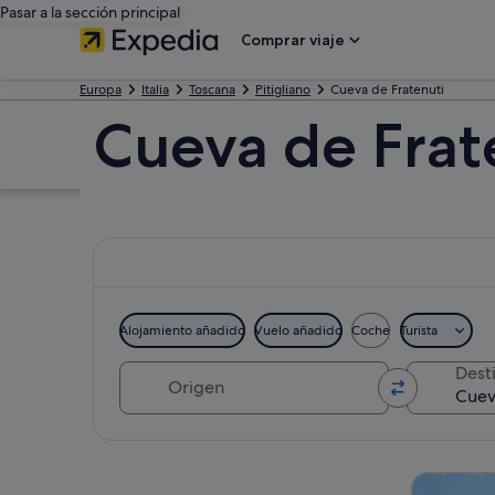
Pasar a la sección principal
Comprar viaje
Europa
Italia
Toscana
Pitigliano
Cueva de Fratenuti
Cueva de Frat
Alojamiento añadido
Vuelo añadido
Coche
Turista
Origen
Dest
Ver mapa
Visitas gu