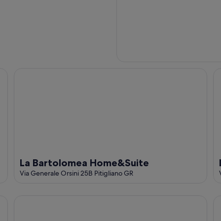
La Bartolomea Home&Suite
La
La Bartolomea Home&Suite
Via Generale Orsini 25B Pitigliano GR
La Casa dei Carrai
Hi