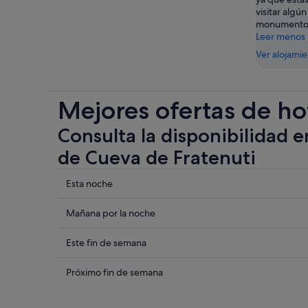
visitar algú
monumentos
Leer menos
Ver alojami
Mejores ofertas de ho
Consulta la disponibilidad e
de Cueva de Fratenuti
Comprueba
Esta noche
los
precios
Comprueba
Mañana por la noche
cerca
los
de
precios
Comprueba
Este fin de semana
Cueva
cerca
los
de
de
precios
Comprueba
Próximo fin de semana
Fratenuti
Cueva
cerca
los
para
de
de
precios