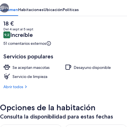
erior
Siguiente
7+
Resumen
Habitaciones
Ubicación
Políticas
El
18 €
precio
Del 4 sept al 5 sept
actual
Comentarios
Increíble
9,2
9,2 de 10
es
de
51 comentarios externos
18 €
Servicios populares
Se aceptan mascotas
Desayuno disponible
Habitación Deluxe, vistas al lago
Servicio de limpieza
Abrir todos
Opciones de la habitación
Consulta la disponibilidad para estas fechas