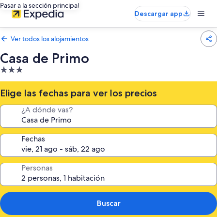
Pasar a la sección principal
Descargar app
Ver todos los alojamientos
Casa de Primo
Alojamiento
de
3.0 estrellas
Elige las fechas para ver los precios
¿A dónde vas?
Fechas
Personas
Buscar