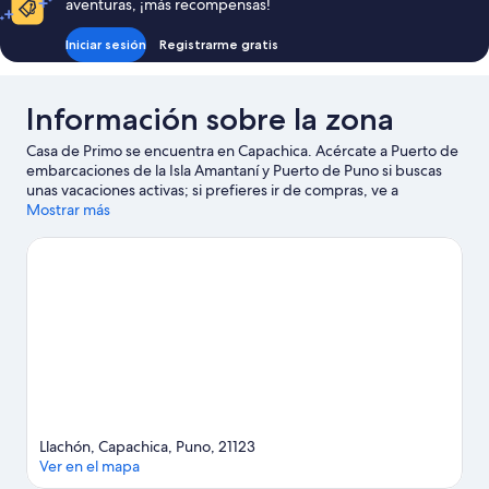
aventuras, ¡más recompensas!
Iniciar sesión
Registrarme gratis
Información sobre la zona
Casa de Primo se encuentra en Capachica. Acércate a Puerto de
embarcaciones de la Isla Amantaní y Puerto de Puno si buscas
unas vacaciones activas; si prefieres ir de compras, ve a
Mercado Bellavista o Mercado central de Puno. ¿Te apetece
Mostrar más
disfrutar de un evento especial? Puedes consultar el calendario
de Estadio Enrique Torres Belón o Estadio Yanamayo.
Ver guía
de viaje de Capachica
Ver más casas rurales en Capachica
Llachón, Capachica, Puno, 21123
Ver en el mapa