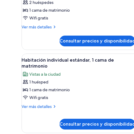
2 huéspedes
Habitación
1 cama de matrimonio
básica
Wifi gratis
doble,
1
Más
Ver más detalles
detalles
cama
de
de
Consultar precios y disponibilida
Habitación
matrimonio
básica
doble,
Abrir
Una habitación de hotel modern
8
1
Habitación individual estándar, 1 cama de
todas
cama
matrimonio
de
las
Vistas a la ciudad
matrimonio
fotos
1 huésped
de
1 cama de matrimonio
Habitación
individual
Wifi gratis
estándar,
Más
Ver más detalles
1
detalles
de
cama
Habitación
Consultar precios y disponibilida
de
individual
matrimonio
estándar,