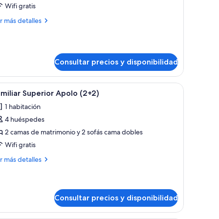
r
Wifi gratis
abitación
unior
ás
r más detalles
talles
oble,
bitación
ama
nior
Consultar precios y disponibilidad
e
ble,
atrimonio,
ma
stas
r.
ama grande, un escritorio y vistas al mar.
brir
Habitación de hotel moderna con una cama gran
7
miliar Superior Apolo (2+2)
odas
trimonio,
1 habitación
ar
tas
s
4 huéspedes
otos
r
e
2 camas de matrimonio y 2 sofás cama dobles
amiliar
Wifi gratis
uperior
ás
r más detalles
polo
talles
2+2)
miliar
perior
Consultar precios y disponibilidad
olo
+2)