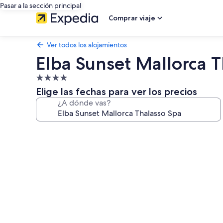
Pasar a la sección principal
Comprar viaje
Ver todos los alojamientos
Elba Sunset Mallorca 
Alojamiento
de
Elige las fechas para ver los precios
4.0 estrellas
¿A dónde vas?
Galería
de
imágenes
de
Elba
Sunset
Mallorca