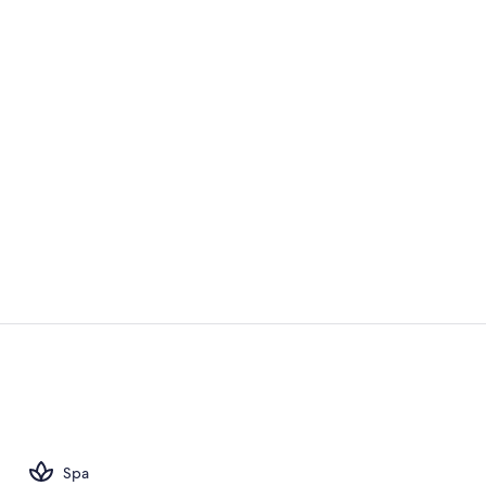
Vídeo hecho 
Recepción
Spa