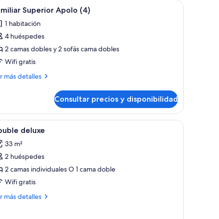
ama grande, un escritorio y vistas a la ciudad.
brir
Habitación de hotel moderna con una cama gran
7
miliar Superior Apolo (4)
odas
1 habitación
s
4 huéspedes
otos
e
2 camas dobles y 2 sofás cama dobles
amiliar
Wifi gratis
uperior
ás
r más detalles
polo
talles
)
Consultar precios y disponibilidad
miliar
perior
olo
brir
Ropa de cama de alta calidad, edredones de pl
5
ouble deluxe
odas
33 m²
s
2 huéspedes
otos
e
2 camas individuales O 1 cama doble
ouble
Wifi gratis
eluxe
ás
r más detalles
talles