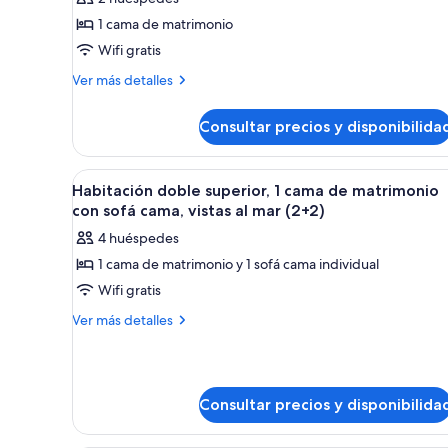
Habitación
mar
1 cama de matrimonio
Confort
Wifi gratis
doble,
Más
Ver más detalles
1
detalles
cama
de
Consultar precios y disponibilida
de
Habitación
Confort
matrimonio,
doble,
vistas
Abrir
Una habitación de hotel modern
7
1
Habitación doble superior, 1 cama de matrimonio
a
todas
cama
con sofá cama, vistas al mar (2+2)
la
de
las
4 huéspedes
matrimonio,
piscina
fotos
vistas
1 cama de matrimonio y 1 sofá cama individual
de
a
Wifi gratis
Habitación
la
piscina
doble
Más
Ver más detalles
detalles
superior,
de
1
Habitación
cama
doble
Consultar precios y disponibilida
de
superior,
1
matrimonio
cama