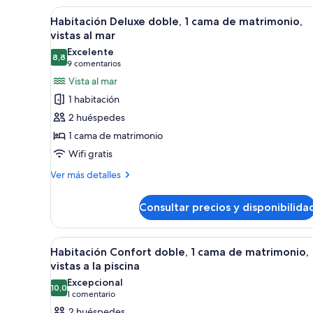
1
Abrir
Habitación de hotel con una ca
10
Habitación Deluxe doble, 1 cama de matrimonio,
cama
todas
vistas al mar
de
las
matrimonio
Excelente
8,8
fotos
8,8 de 10
(9 comentarios)
9 comentarios
de
Vista al mar
Habitación
1 habitación
Deluxe
2 huéspedes
doble,
1 cama de matrimonio
1
Wifi gratis
cama
de
Más
Ver más detalles
detalles
matrimonio,
de
vistas
Consultar precios y disponibilida
Habitación
al
Deluxe
mar
doble,
Abrir
Habitación de hotel moderna co
7
1
Habitación Confort doble, 1 cama de matrimonio,
todas
cama
vistas a la piscina
de
las
Excepcional
matrimonio,
10,0
fotos
10,0 de 10
(1 comentario)
1 comentario
vistas
de
2 huéspedes
al