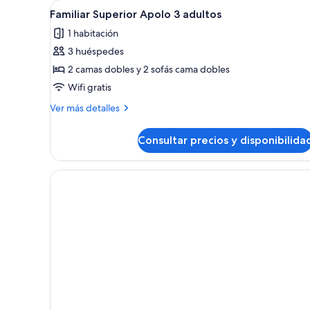
con
Abrir
Habitación de hotel moderna co
de
7
Familiar Superior Apolo 3 adultos
sofá
todas
matrimonio
1 habitación
cama,
con
las
sofá
vistas
3 huéspedes
fotos
cama,
al
de
2 camas dobles y 2 sofás cama dobles
vistas
mar
Familiar
al
Wifi gratis
mar
(2+2)
Superior
Más
Ver más detalles
(2+2)
Apolo
detalles
3
de
Consultar precios y disponibilida
Familiar
adultos
Superior
Apolo
3
adultos