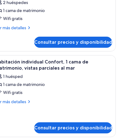
2 huéspedes
abitación
1 cama de matrimonio
stándar
Wifi gratis
oble,
ás
r más detalles
talles
ama
e
Consultar precios y disponibilidad
bitación
atrimonio
tándar
ble,
d y una puerta corrediza de cristal que da a un espacio exterior con sillas
a grande, un escritorio, una silla, un televisor y vistas a la ciudad.
brir
Habitación de hotel moderna con una cama grand
7
bitación individual Confort, 1 cama de
odas
ma
trimonio, vistas parciales al mar
s
1 huésped
trimonio
otos
1 cama de matrimonio
e
Wifi gratis
abitación
ndividual
ás
r más detalles
talles
onfort,
bitación
ama
dividual
Consultar precios y disponibilidad
e
nfort,
atrimonio,