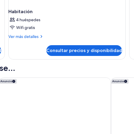
Do
de
Habitación
4 huéspedes
Wifi gratis
Más
Ver más detalles
detalles
de
d
Consultar precios y disponibilidad
Habitación
e...
ly
INNSiDE by Meliá Calviá Beach
Hotel Palm
Anuncio
Anuncio