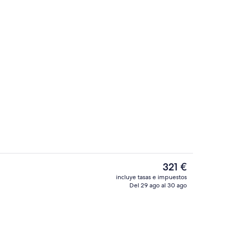
2 piscinas al aire libre, sombrillas, tu
por un creador, enviado por Pack&Travel
El
321 €
precio
incluye tasas e impuestos
actual
Del 29 ago al 30 ago
Tratamientos corporales, envolturas c
es
de
321 €