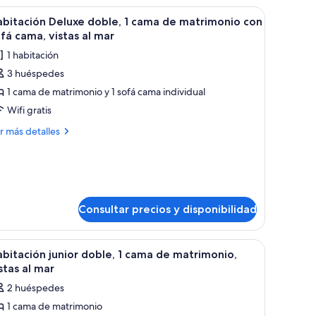
ma
stas
 ventanales correderas.
e, un escritorio con cafetera y vistas al océano a través de amplios ventana
brir
Habitación de hotel con una cama grande, un e
10
bitación Deluxe doble, 1 cama de matrimonio con
arciales
odas
trimonio,
fá cama, vistas al mar
tas
s
1 habitación
rciales
ar
otos
3 huéspedes
e
r
1 cama de matrimonio y 1 sofá cama individual
abitación
eluxe
Wifi gratis
oble,
ás
r más detalles
talles
ama
bitación
e
luxe
atrimonio
ble,
on
Consultar precios y disponibilidad
ma
ofá
ama,
ama grande, un escritorio y vistas a la ciudad.
trimonio
brir
Una habitación de hotel moderna con una cama,
8
bitación junior doble, 1 cama de matrimonio,
stas
n
odas
stas al mar
fá
s
ma,
ar
2 huéspedes
otos
tas
1 cama de matrimonio
e