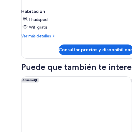
Habitación
1 huésped
Wifi gratis
Más
Ver más detalles
detalles
de
Consultar precios y disponibilida
Habitación
Puede que también te interes
Iberostar Selection Jardín del Sol Suites - Adults On
Anuncio