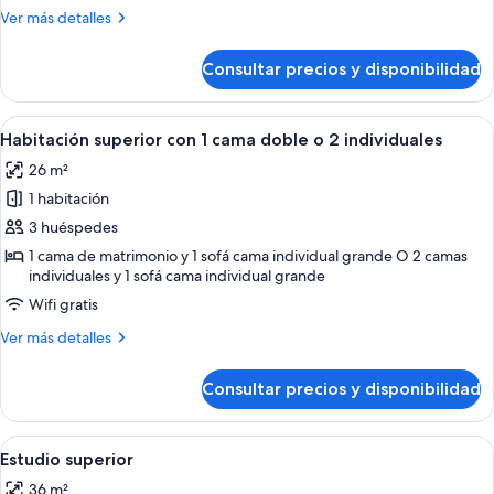
con
Más
Ver más detalles
1
detalles
cama
de
Consultar precios y disponibilidad
Habitación
doble
estándar
o
con
Abrir
Una habitación de hotel con cama, escri
2
9
1
Habitación superior con 1 cama doble o 2 individuales
todas
individuales
cama
26 m²
doble
las
o
1 habitación
fotos
2
de
3 huéspedes
individuales
Habitación
1 cama de matrimonio y 1 sofá cama individual grande O 2 camas
individuales y 1 sofá cama individual grande
superior
con
Wifi gratis
1
Más
Ver más detalles
cama
detalles
de
doble
Consultar precios y disponibilidad
Habitación
o
superior
2
con
Abrir
Habitación de hotel con cama, mesita d
individuales
9
1
Estudio superior
todas
cama
36 m²