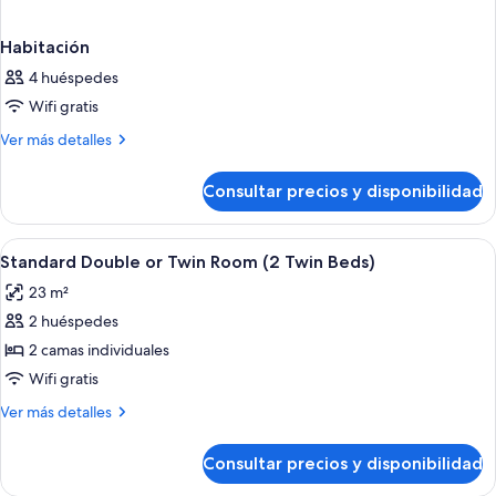
Habitación
4 huéspedes
Wifi gratis
Más
Ver más detalles
detalles
de
Consultar precios y disponibilidad
Habitación
Abrir
Una habitación de hotel moderna con un
8
Standard Double or Twin Room (2 Twin Beds)
todas
23 m²
las
2 huéspedes
fotos
de
2 camas individuales
Standard
Wifi gratis
Double
Más
Ver más detalles
or
detalles
Twin
de
Consultar precios y disponibilidad
Standard
Room
Double