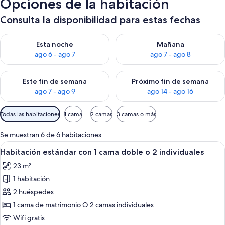
Opciones de la habitación
Consulta la disponibilidad para estas fechas
Consulta la disponibilidad para esta noche, ago 6 - ago 7
Consulta la disponibilidad pa
Esta noche
Mañana
ago 6 - ago 7
ago 7 - ago 8
Consulta la disponibilidad para este fin de semana, ago 7 - ag
Consulta la disponibilidad par
Este fin de semana
Próximo fin de semana
ago 7 - ago 9
ago 14 - ago 16
Filtros
Todas las habitaciones
1 cama
2 camas
3 camas o más
disponibles
para
Se muestran 6 de 6 habitaciones
las
Abrir
Habitación de hotel con una cama grand
8
Habitación estándar con 1 cama doble o 2 individuales
habitaciones
todas
23 m²
las
1 habitación
fotos
de
2 huéspedes
Habitación
1 cama de matrimonio O 2 camas individuales
estándar
Wifi gratis