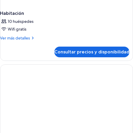
Habitación
10 huéspedes
Wifi gratis
Más
Ver más detalles
detalles
de
Consultar precios y disponibilidad
Habitación