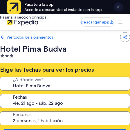
Pásate a la app
Accede a descuentos al instante con la app
Pasar a la sección principal
Descargar app
Ver todos los alojamientos
Hotel Pima Budva
Alojamiento
de
3.0 estrellas
Elige las fechas para ver los precios
¿A dónde vas?
Fechas
Personas