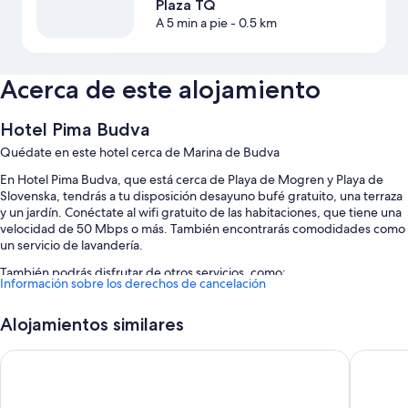
Plaza TQ
A 5 min a pie
- 0.5 km
Acerca de este alojamiento
Hotel Pima Budva
Quédate en este hotel cerca de Marina de Budva
En Hotel Pima Budva, que está cerca de Playa de Mogren y Playa de
Slovenska, tendrás a tu disposición desayuno bufé gratuito, una terraza
y un jardín. Conéctate al wifi gratuito de las habitaciones, que tiene una
velocidad de 50 Mbps o más. También encontrarás comodidades como
un servicio de lavandería.
También podrás disfrutar de otros servicios, como:
Información sobre los derechos de cancelación
Una piscina al aire libre de temporada
Alojamientos similares
Aparcamiento gratis
Un servicio de transporte desde y hasta el aeropuerto (de pago), un
Comfort Apartments Pasha
Oaza
ascensor y un servicio de recepción las 24 horas
Una máquina expendedora y muebles de exterior