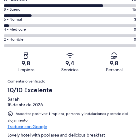
comentarios
16
8 - Bueno
16
de
comentarios
un
3
6 - Normal
3
de
total
comentarios
un
0
4 - Mediocre
0
de
de
total
comentarios
77
un
0
2 - Horrible
0
de
de
con
total
comentarios
77
un
una
de
de
con
total
puntuación
77
un
una
de
9,8
9,4
9,8
de
con
total
puntuación
77
Limpieza
Servicios
Personal
10
una
de
de
con
Comentarios
-
puntuación
77
8
Comentario verificado
una
Excelente
de
con
-
puntuación
10/10 Excelente
6
una
Bueno
de
-
puntuación
Sarah
4
Normal
15 de abr de 2026
de
-
2
Aspectos positivos: Limpieza, personal y instalaciones y estado del
Mediocre
-
alojamiento
Horrible
Traducir con Google
Lovely hotel with pool area and delicious breakfast