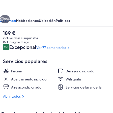
Budva
erior
Siguiente
30+
Resumen
Habitaciones
Ubicación
Políticas
El
189 €
precio
incluye tasas e impuestos
actual
Del 10 ago al 11 ago
es
Comentarios
Excepcional
9,6
Ver 77 comentarios
9,6 de 10
de
189 €
Servicios populares
Piscina
Desayuno incluido
Exterior
Aparcamiento incluido
Wifi gratis
Aire acondicionado
Servicios de lavandería
Abrir todos