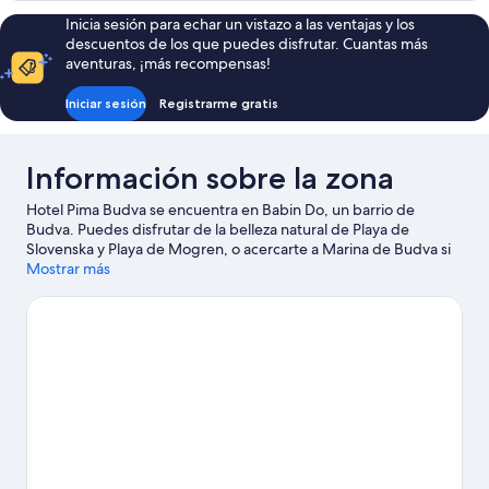
(2
or
Inicia sesión para echar un vistazo a las ventajas y los
Twin
Twin
descuentos de los que puedes disfrutar. Cuantas más
Room
Beds)
aventuras, ¡más recompensas!
(2
Twin
Iniciar sesión
Registrarme gratis
Beds)
Información sobre la zona
Hotel Pima Budva se encuentra en Babin Do, un barrio de
Budva. Puedes disfrutar de la belleza natural de Playa de
Slovenska y Playa de Mogren, o acercarte a Marina de Budva si
deseas realizar alguna actividad. Parque Acuático Mediteran y
Mostrar más
Museo Marítimo de Montenegro también merecen la pena.
Ver
guía de viaje de Budva