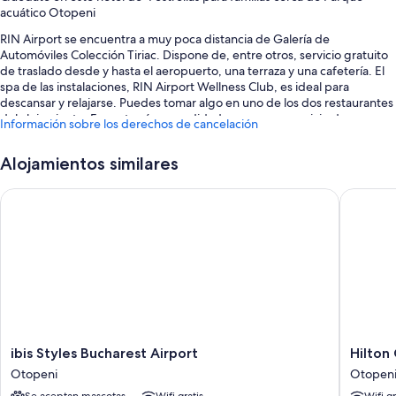
acuático Otopeni
RIN Airport se encuentra a muy poca distancia de Galería de
Automóviles Colección Tiriac. Dispone de, entre otros, servicio gratuito
de traslado desde y hasta el aeropuerto, una terraza y una cafetería. El
spa de las instalaciones, RIN Airport Wellness Club, es ideal para
descansar y relajarse. Puedes tomar algo en uno de los dos restaurantes
del alojamiento. Encontrarás comodidades como un servicio de
Información sobre los derechos de cancelación
lavandería y 2 bares. Además, podrás conectarte al wifi gratuito de las
habitaciones, que tiene una velocidad de 100 Mbps o más (para 1 o 2
Alojamientos similares
personas, o hasta 6 dispositivos).
También podrás disfrutar de otros servicios, como:
ibis Styles Bucharest Airport
Hilton G
Una piscina al aire libre de temporada y una piscina cubierta, con un
tobogán acuático, tumbonas y sombrillas
Desayuno bufé (de pago), una pista de tenis al aire libre y
aparcamiento (de pago)
Servicio de registro de salida exprés, un parque acuático (de pago)
y portero o botones
Un servicio de recepción las 24 horas, consigna de equipaje y un
ibis
Hilton
ibis Styles Bucharest Airport
Hilton
salón de eventos
Styles
Garden
Otopeni
Otopen
Los huéspedes hablan muy bien de aspectos como la amabilidad del
Bucharest
Inn
personal y la cercanía del aeropuerto