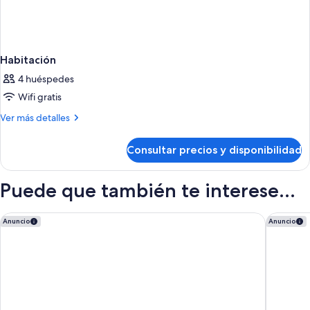
Habitación
4 huéspedes
Wifi gratis
Más
Ver más detalles
detalles
de
Consultar precios y disponibilidad
Habitación
Puede que también te interese...
Union Plaza Hotel
Park Inn
Anuncio
Anuncio