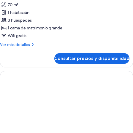
todas
camas
70 m²
individuales
las
1 habitación
fotos
de
3 huéspedes
Suite
1 cama de matrimonio grande
Wifi gratis
Más
Ver más detalles
detalles
de
Consultar precios y disponibilidad
Suite