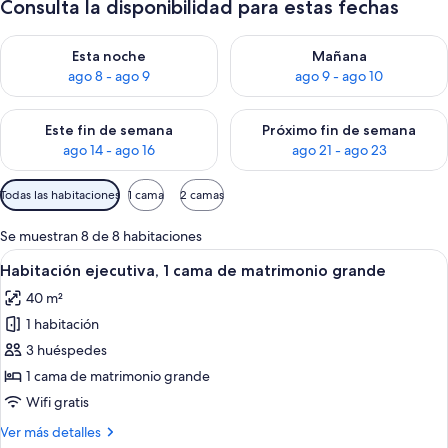
Consulta la disponibilidad para estas fechas
Consulta la disponibilidad para esta noche, ago 8 - ago 9
Consulta la disponibilidad pa
Esta noche
Mañana
ago 8 - ago 9
ago 9 - ago 10
Consulta la disponibilidad para este fin de semana, ago 14 - a
Consulta la disponibilidad par
Este fin de semana
Próximo fin de semana
ago 14 - ago 16
ago 21 - ago 23
Filtros
Todas las habitaciones
1 cama
2 camas
disponibles
para
Se muestran 8 de 8 habitaciones
las
Abrir
Habitación ejecutiva, 1 cama de matrim
5
Habitación ejecutiva, 1 cama de matrimonio grande
habitaciones
todas
40 m²
las
1 habitación
fotos
de
3 huéspedes
Habitación
1 cama de matrimonio grande
ejecutiva,
Wifi gratis
1
Más
Ver más detalles
cama