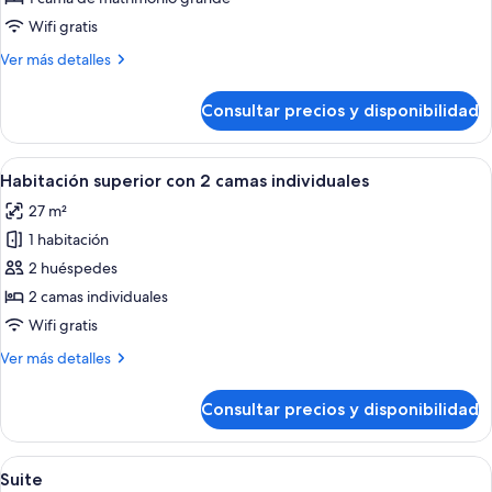
doble
Wifi gratis
superior
Más
Ver más detalles
detalles
de
Consultar precios y disponibilidad
Habitación
doble
superior
Abrir
Habitación de hotel con dos camas, un 
4
Habitación superior con 2 camas individuales
todas
27 m²
las
1 habitación
fotos
de
2 huéspedes
Habitación
2 camas individuales
superior
Wifi gratis
con
Más
Ver más detalles
2
detalles
camas
de
Consultar precios y disponibilidad
Habitación
individuales
superior
con
Abrir
Una habitación de hotel moderna con u
4
2
Suite