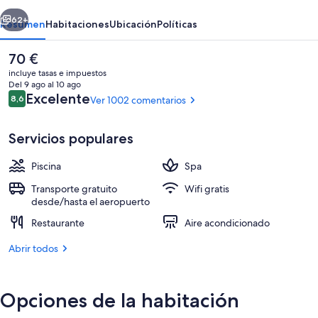
erior
Siguiente
62+
Resumen
Habitaciones
Ubicación
Políticas
El
70 €
precio
incluye tasas e impuestos
actual
Del 9 ago al 10 ago
es
Comentarios
Excelente
8,6
Ver 1002 comentarios
8,6 de 10
de
70 €
Servicios populares
Piscina
Spa
Una piscina cubierta, una piscina al ai
Transporte gratuito
Wifi gratis
desde/hasta el aeropuerto
Restaurante
Aire acondicionado
Abrir todos
Opciones de la habitación