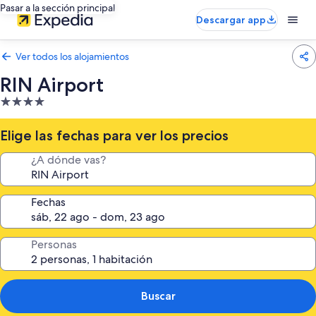
Pasar a la sección principal
Descargar app
Ver todos los alojamientos
RIN Airport
Alojamiento
de
4.0 estrellas
Elige las fechas para ver los precios
¿A dónde vas?
Fechas
Personas
Buscar