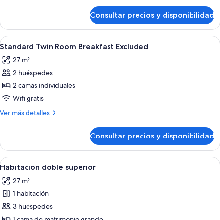
detalles
de
de
Consultar precios y disponibilidad
Habitación
matrimonio
ejecutiva,
grande
1
Abrir
Una habitación de hotel moderna con d
4
cama
Standard Twin Room Breakfast Excluded
todas
de
27 m²
matrimonio
las
grande
2 huéspedes
fotos
de
2 camas individuales
Standard
Wifi gratis
Twin
Más
Ver más detalles
Room
detalles
Breakfast
de
Consultar precios y disponibilidad
Standard
Excluded
Twin
Room
Abrir
Una habitación de hotel moderna con un
4
Breakfast
Habitación doble superior
todas
Excluded
27 m²
las
1 habitación
fotos
de
3 huéspedes
Habitación
1 cama de matrimonio grande