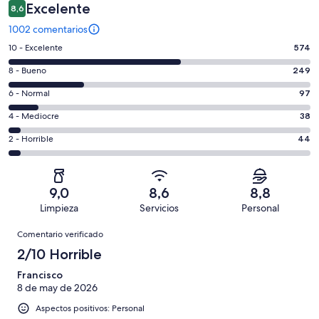
Excelente
8,6
1002 comentarios
574
10 - Excelente
574
comentarios
249
8 - Bueno
249
de
comentarios
un
97
6 - Normal
97
de
total
comentarios
un
38
4 - Mediocre
38
de
de
total
comentarios
1002
un
44
2 - Horrible
44
de
de
con
total
comentarios
1002
un
una
de
de
con
total
puntuación
1002
un
una
de
9,0
8,6
8,8
de
con
total
puntuación
1002
Limpieza
Servicios
Personal
10
una
de
de
con
Comentarios
-
puntuación
1002
8
Comentario verificado
una
Excelente
de
con
-
puntuación
2/10 Horrible
6
una
Bueno
de
-
puntuación
Francisco
4
Normal
8 de may de 2026
de
-
2
Aspectos positivos: Personal
Mediocre