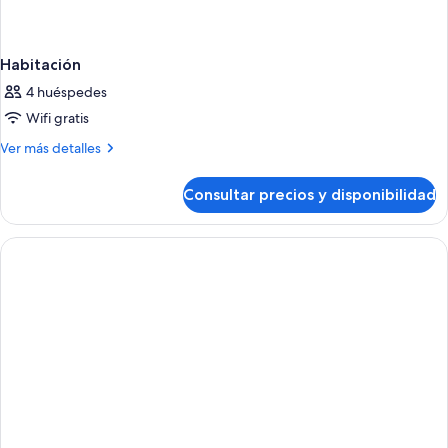
Habitación
4 huéspedes
Wifi gratis
Más
Ver más detalles
detalles
de
Consultar precios y disponibilidad
Habitación