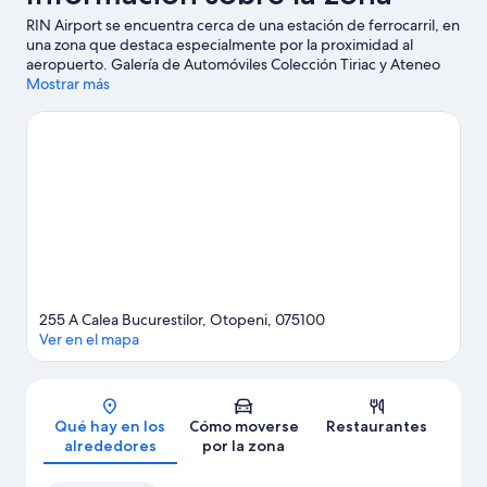
RIN Airport se encuentra cerca de una estación de ferrocarril, en
una zona que destaca especialmente por la proximidad al
aeropuerto. Galería de Automóviles Colección Tiriac y Ateneo
rumano son lugares de visita obligada para los aficionados a la
Mostrar más
cultura; añádelos a tu itinerario junto con Plaza de la Universidad
y Palacio del Parlamento. ¿Viajas con niños? Pues tienes que
llevarlos a Parque acuático Otopeni, ¡se lo pasarán en grande!
También puedes aprovechar para ver algún partido o evento en
Estadio Nacional. Dedica algo de tiempo a descubrir cuáles son
las actividades de la zona, entre las que se incluye el patinaje
sobre hielo.
Ver guía de viaje de Otopeni
255 A Calea Bucurestilor, Otopeni, 075100
Ver en el mapa
Mapa
Qué hay en los
Cómo moverse
Restaurantes
alrededores
por la zona