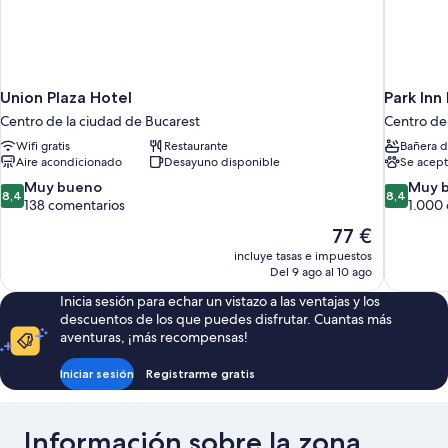
Union Plaza Hotel
Park Inn
Centro de la ciudad de Bucarest
Centro de
Wifi gratis
Restaurante
Bañera d
Aire acondicionado
Desayuno disponible
Se acept
8.4
8.4
Muy bueno
Muy 
8,4
8,4
sobre
sobre
138 comentarios
1.000
10,
10,
El
77 €
Muy
Muy
precio
incluye tasas e impuestos
bueno,
bueno,
actual
Del 9 ago al 10 ago
138 comentarios
1.000 com
es
Inicia sesión para echar un vistazo a las ventajas y los
de
descuentos de los que puedes disfrutar. Cuantas más
77 €
aventuras, ¡más recompensas!
Iniciar sesión
Registrarme gratis
Información sobre la zona