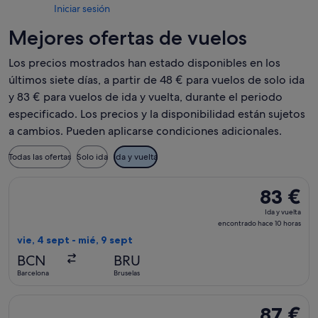
Iniciar sesión
Mejores ofertas de vuelos
Los precios mostrados han estado disponibles en los
últimos siete días, a partir de 48 € para vuelos de solo ida
y 83 € para vuelos de ida y vuelta, durante el periodo
especificado. Los precios y la disponibilidad están sujetos
a cambios. Pueden aplicarse condiciones adicionales.
Todas las ofertas
Solo ida
Ida y vuelta
Seleccionar vuelo de Brussels Airlines, con salida el vie, 4 
83 €
83 €
Ida
Ida y vuelta
y
encontrado hace 10 horas
vuelta,
vie, 4 sept - mié, 9 sept
encontrad
BCN
BRU
hace
Barcelona
Bruselas
10 horas
Seleccionar vuelo de Brussels Airlines, con salida el vie, 4 
87 €
87 €