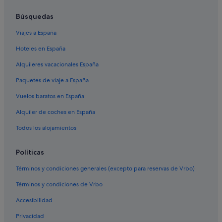
Vuelos a India
Búsquedas
Vuelos a Indonesia
Viajes a España
Vuelos a Italia
Hoteles en España
Vuelos a Japón
Alquileres vacacionales España
Vuelos a México
Paquetes de viaje a España
Vuelos a Suiza
Vuelos baratos en España
Vuelos a Tailandia
Alquiler de coches en España
Vuelos a Turquía
Todos los alojamientos
Deutsche Bahn
Evergreen International
Políticas
Olympus Airways
Términos y condiciones generales (excepto para reservas de Vrbo)
Palau Asia
Términos y condiciones de Vrbo
Vuelos a Adeje
Accesibilidad
Vuelos a Alicante
Privacidad
Vuelos a Barcelona