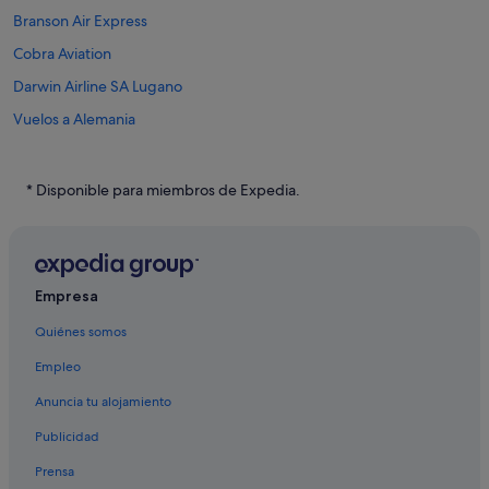
Branson Air Express
Cobra Aviation
Darwin Airline SA Lugano
Vuelos a Alemania
Vuelos a Argentina
Vuelos a Australia
* Disponible para miembros de Expedia.
Vuelos a Brasil
Vuelos a Canadá
Vuelos a China
Empresa
Vuelos a Colombia
Quiénes somos
Vuelos a Corea del Sur
Empleo
Vuelos a España
Anuncia tu alojamiento
Vuelos a Estados Unidos
Publicidad
Vuelos a Filipinas
Prensa
Vuelos a Grecia