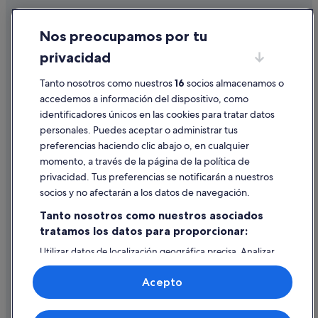
Cookies
Vuelos a Benalmádena
Nos preocupamos por tu
Vuelos a Benidorm
Condiciones de uso
privacidad
Vuelos a Bilbao
Información legal/contacto
Vuelos a Calvià
Tanto nosotros como nuestros
16
socios almacenamos o
Pautas sobre el contenido y cómo denunciar contenido
accedemos a información del dispositivo, como
Vuelos a Ciudad de Ibiza
identificadores únicos en las cookies para tratar datos
Ayuda
Vuelos a Fuengirola
personales. Puedes aceptar o administrar tus
Ayuda
Vuelos a Granada
preferencias haciendo clic abajo o, en cualquier
momento, a través de la página de la política de
Cancelar un vuelo
Vuelos a Madrid
privacidad. Tus preferencias se notificarán a nuestros
Vuelos a Málaga
Cancelar una reserva de hotel o de un alquiler vacacional
socios y no afectarán a los datos de navegación.
Vuelos a Marbella
Plazos de reembolso
Tanto nosotros como nuestros asociados
Vuelos a Palma de Mallorca
tratamos los datos para proporcionar:
Utilizar un cupón de Expedia
Vuelos a Salou
Utilizar datos de localización geográfica precisa. Analizar
Documentos para viajes internacionales
activamente las características del dispositivo para su
Vuelos a San Bartolomé de Tirajana
identificación. Almacenar la información en un dispositivo
Acepto
y/o acceder a ella. Publicidad y contenido personalizados,
Vuelos a San Sebastián
medición de publicidad y contenido, investigación de
audiencia y desarrollo de servicios.
Vuelos a Sevilla