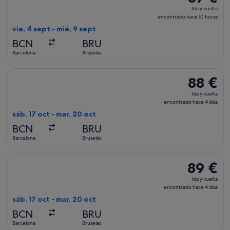
Ida
Ida y vuelta
y
encontrado hace 10 horas
vuelta,
vie, 4 sept - mié, 9 sept
encontrad
BCN
BRU
hace
Barcelona
Bruselas
10 horas
Seleccionar vuelo de Brussels Airlines, con salida el sáb, 17
88 €
88 €
Ida
Ida y vuelta
y
encontrado hace 4 días
vuelta,
sáb, 17 oct - mar, 20 oct
encontrad
BCN
BRU
hace
Barcelona
Bruselas
4 días
Seleccionar vuelo de Brussels Airlines, con salida el sáb, 17
89 €
89 €
Ida
Ida y vuelta
y
encontrado hace 4 días
vuelta,
sáb, 17 oct - mar, 20 oct
encontrad
BCN
BRU
hace
Barcelona
Bruselas
4 días