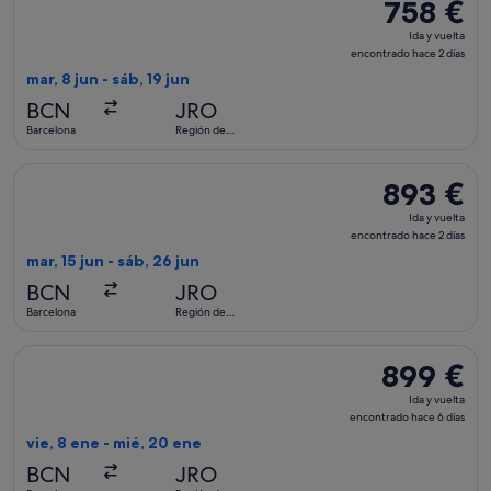
758 €
758 €
Ida
Ida y vuelta
y
encontrado hace 2 días
vuelta,
mar, 8 jun - sáb, 19 jun
encontrado
BCN
JRO
hace
Barcelona
Región de
2 días
Kilimanjaro
Seleccionar vuelo de Brussels Airlines, con salida el mar, 15
893 €
893 €
Ida
Ida y vuelta
y
encontrado hace 2 días
vuelta,
mar, 15 jun - sáb, 26 jun
encontrado
BCN
JRO
hace
Barcelona
Región de
2 días
Kilimanjaro
Seleccionar vuelo de Brussels Airlines, con salida el vie, 8 
899 €
899 €
Ida
Ida y vuelta
y
encontrado hace 6 días
vuelta,
vie, 8 ene - mié, 20 ene
encontrado
BCN
JRO
hace