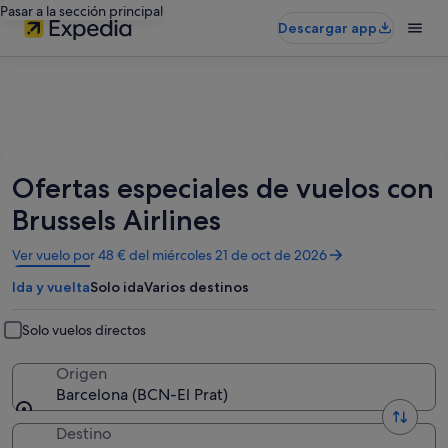
Pasar a la sección principal
Descargar app
Ofertas especiales de vuelos con
Brussels Airlines
Se
Ver vuelo por 48 € del miércoles 21 de oct de 2026
abre
Ida y vuelta
Solo ida
Varios destinos
en
una
ventana
Solo vuelos directos
nueva
Origen
Barcelona (BCN-El Prat)
Destino