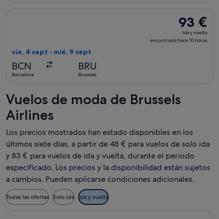
Seleccionar vuelo de Brussels Airlines, con salida el vie, 4 
93 €
93 €
Ida
Ida y vuelta
y
encontrado hace 10 horas
vuelta,
vie, 4 sept - mié, 9 sept
encontrad
BCN
BRU
hace
Barcelona
Bruselas
10 horas
Vuelos de moda de Brussels
Airlines
Los precios mostrados han estado disponibles en los
últimos siete días, a partir de 48 € para vuelos de solo ida
y 83 € para vuelos de ida y vuelta, durante el periodo
especificado. Los precios y la disponibilidad están sujetos
a cambios. Pueden aplicarse condiciones adicionales.
Todas las ofertas
Solo ida
Ida y vuelta
Seleccionar vuelo de Brussels Airlines, con salida el mar, 8 