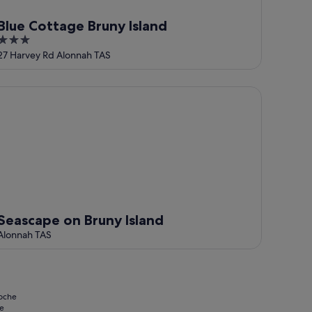
Blue Cottage Bruny Island
3
out
27 Harvey Rd Alonnah TAS
of
5
 Island. Pet friendly!
ascape on Bruny Island
Seascape on Bruny Island
Alonnah TAS
noche
se