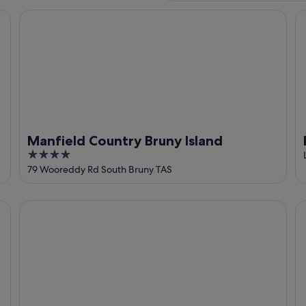
Manfield Country Bruny Island
Fu
Manfield Country Bruny Island
4
out
79 Wooreddy Rd South Bruny TAS
of
5
The Alonnah' Beach House - Main House & Unit
Bl