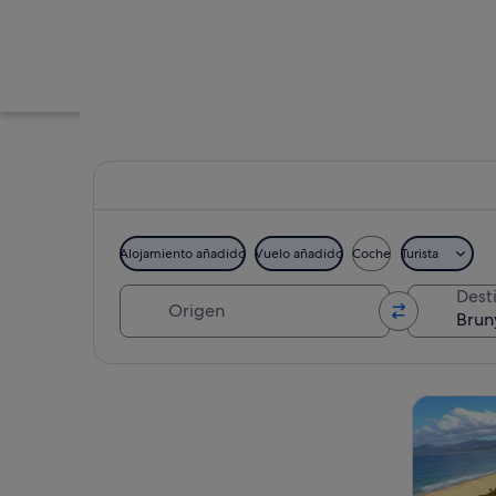
Alojamiento añadido
Vuelo añadido
Coche
Turista
Origen
Dest
Viñedo con filas de
Ver mapa
Visitas gu