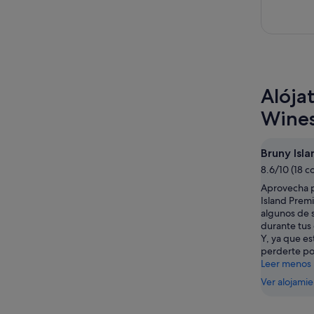
Alója
Wine
Bruny Isl
8.6/10 (18 c
Aprovecha p
Island Prem
algunos de 
durante tus
Y, ya que es
perderte por
Leer menos
Ver alojami