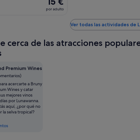
15 €
por adulto
Ver todas las actividades de
te cerca de las atracciones popula
s
and Premium Wines
omentarios)
ara acercarte a Bruny
ium Wines y catar
sus mejores vinos
 días por Lunawanna.
tás aquí, ¿por qué no
 la selva tropical?
entos