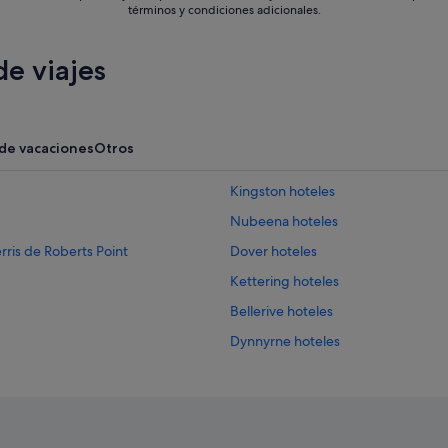
términos y condiciones adicionales.
e viajes
 de vacaciones
Otros
Kingston hoteles
Nubeena hoteles
erris de Roberts Point
Dover hoteles
Kettering hoteles
Bellerive hoteles
Dynnyrne hoteles
Tinderbox hoteles
Howrah hoteles
Lindisfarne hoteles