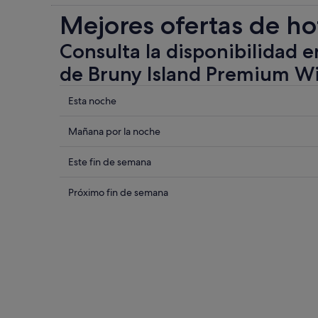
Mejores ofertas de ho
Consulta la disponibilidad e
de Bruny Island Premium W
Comprueba
Esta noche
los
precios
Comprueba
Mañana por la noche
cerca
los
de
precios
Comprueba
Este fin de semana
Bruny
cerca
los
Island
de
precios
Comprueba
Próximo fin de semana
Premium
Bruny
cerca
los
Wines
Island
de
precios
para
Premium
Bruny
cerca
esta
Wines
Island
de
noche,
para
Premium
Bruny
6
mañana
Wines
Island
ago
por
para
Premium
-
la
este
Wines