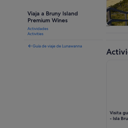
Viaja a Bruny Island
Premium Wines
Actividades
Visitas g
Activities
excursion
dí
Guía de viaje de Lunawanna
Activ
Visita gui
Visita g
- Isla Br