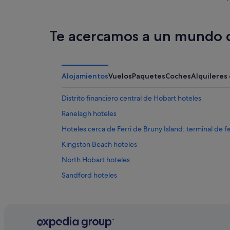
Te acercamos a un mundo d
Alojamientos
Vuelos
Paquetes
Coches
Alquileres
Distrito financiero central de Hobart hoteles
Ranelagh hoteles
Hoteles cerca de Ferri de Bruny Island: terminal de f
Kingston Beach hoteles
North Hobart hoteles
Sandford hoteles
Port Arthur hoteles
Glenorchy hoteles
Cambridge hoteles