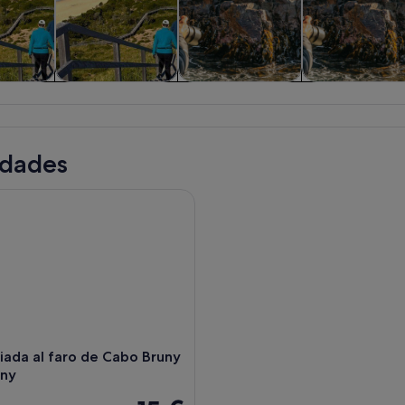
uiadas y
Flora y fauna
Visitas acuáticas y
Actividades
es de un
cruceros
acuáticas
a
idades
ada al faro de Cabo Bruny - Isla Bruny
uiada al faro de Cabo Bruny
uny