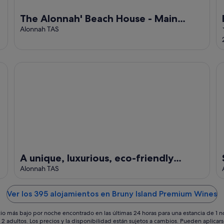
The Alonnah' Beach House - Main
House & Unit
Alonnah TAS
on for exploring Bruny.
A unique, luxurious, eco-friendly hempcrete home on Bruny
Se
A unique, luxurious, eco-friendly
hempcrete home on Bruny Island. Pet
Alonnah TAS
friendly!
Ver los 395 alojamientos en Bruny Island Premium Wines
io más bajo por noche encontrado en las últimas 24 horas para una estancia de 1 
 2 adultos. Los precios y la disponibilidad están sujetos a cambios. Pueden aplicar