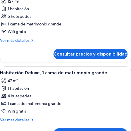
127 m²
fotos
de
1 habitación
Suite
5 huéspedes
1 cama de matrimonio grande
Wifi gratis
Más
Ver más detalles
detalles
de
Consultar precios y disponibilidad
Suite
Abrir
Habitación Deluxe, 1 cama de matrimon
1
Habitación Deluxe, 1 cama de matrimonio grande
todas
47 m²
las
1 habitación
fotos
de
4 huéspedes
Habitación
1 cama de matrimonio grande
Deluxe,
Wifi gratis
1
Más
Ver más detalles
cama
detalles
de
de