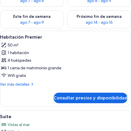
ago 7 - ago 8
ago 8 - ago 9
Consulta la disponibilidad para este fin de semana, ago 7 - ag
Consulta la disponibilidad par
Este fin de semana
Próximo fin de semana
ago 7 - ago 9
ago 14 - ago 16
Abrir
Habitación Premier | Ropa de cama de 
1
Habitación Premier
todas
50 m²
las
1 habitación
fotos
de
4 huéspedes
Habitación
1 cama de matrimonio grande
Premier
Wifi gratis
Más
Ver más detalles
detalles
de
Consultar precios y disponibilidad
Habitación
Premier
Abrir
Suite | Ropa de cama de alta calidad 
2
Suite
todas
Vistas al mar
las