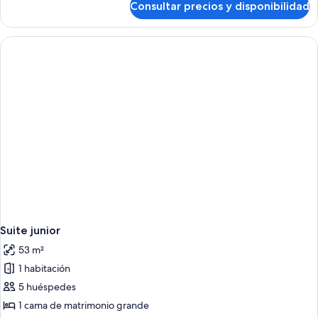
Consultar precios y disponibilidad
Habitación
matrimonio
Deluxe,
grande
1
cama
de
matrimonio
grande
Suite junior
53 m²
1 habitación
5 huéspedes
1 cama de matrimonio grande