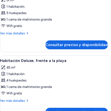
61 m²
las
1 habitación
fotos
de
5 huéspedes
Beachfront
1 cama de matrimonio grande
Junior
Wifi gratis
Suite
Más
Ver más detalles
-
detalles
Double
de
Consultar precios y disponibilidad
Beachfront
Junior
Suite
Abrir
Habitación Deluxe, frente a la playa |
1
-
Habitación Deluxe, frente a la playa
todas
Double
45 m²
las
1 habitación
fotos
de
4 huéspedes
Habitación
1 cama de matrimonio grande
Deluxe,
Wifi gratis
frente
Más
Ver más detalles
a
detalles
la
de