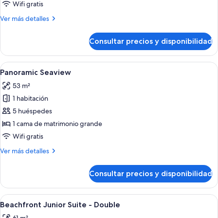
Wifi gratis
Más
Ver más detalles
detalles
de
Consultar precios y disponibilidad
Suite
junior
Abrir
Panoramic Seaview | Ropa de cama de 
1
Panoramic Seaview
todas
53 m²
las
1 habitación
fotos
de
5 huéspedes
Panoramic
1 cama de matrimonio grande
Seaview
Wifi gratis
Más
Ver más detalles
detalles
de
Consultar precios y disponibilidad
Panoramic
Seaview
Abrir
Beachfront Junior Suite - Double | Ro
1
Beachfront Junior Suite - Double
todas