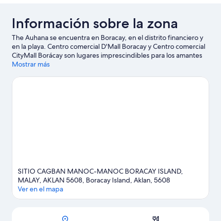
Información sobre la zona
The Auhana se encuentra en Boracay, en el distrito financiero y
en la playa. Centro comercial D'Mall Boracay y Centro comercial
CityMall Borácay son lugares imprescindibles para los amantes
de las tiendas; añádelos a tu itinerario junto a fantásticos parajes
Mostrar más
naturales, como Playa Blanca y Playa Bulabog. También merece
la pena acercarse a Roca de Willy y Club de campo y golf
Fairways and Bluewater. En las inmediaciones podrás practicar
actividades como esnórquel o windsurf, así que disfrutarás
como nunca en el agua.
Ver guía de viaje de Boracay
SITIO CAGBAN MANOC-MANOC BORACAY ISLAND,
MALAY, AKLAN 5608, Boracay Island, Aklan, 5608
Ver en el mapa
Mapa