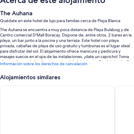
The Auhana
Quédate en este hotel de lujo para familias cerca de Playa Blanca
The Auhana se encuentra a muy poca distancia de Playa Bulabog y de
Centro comercial D'Mall Boracay. Dispone de, entre otros, 2 bares en la
playa, un bar junto a la piscina y una terraza. Este hotel con playa
privada, cabañas de playa de uso gratuito y tumbonas es el lugar ideal
para disfrutar del sol. El alojamiento ofrece manicura y pedicura y
masajes suecos en el spa de las instalaciones, ¡date un capricho! Toma
algo en alguno de los 4 restaurantes del alojamiento. Conéctate al wifi
Información sobre los derechos de cancelación
gratuito de las habitaciones. Además, tendrás comodidades como un
jardín y un parque infantil.
Alojamientos similares
Estos son algunos otros servicios de este hotel:
Fairways and Bluewater Boracay
Henann P
3 piscinas al aire libre y una piscina infantil, con tumbonas, sombrillas
y socorrista en las instalaciones
Desayuno inglés (de pago), un servicio gratuito de traslado al centro
comercial y servicio de registro de salida exprés
Servicio de registro de entrada exprés, servicio de celebración de
bodas y servicios de conserjería
Una mesa de billar, una caja fuerte en recepción y un ascensor