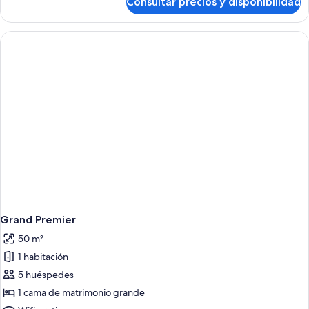
Consultar precios y disponibilidad
Premier
Panoramic
Ocean
View
Grand Premier
50 m²
1 habitación
5 huéspedes
1 cama de matrimonio grande