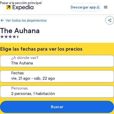
Pasar a la sección principal
Descargar app
Ver todos los alojamientos
The Auhana
Alojamiento
de
4.5 estrellas
Elige las fechas para ver los precios
¿A dónde vas?
Fechas
Personas
Buscar