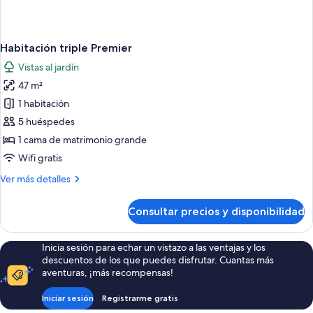
Habitación triple Premier
Vistas al jardín
47 m²
1 habitación
5 huéspedes
1 cama de matrimonio grande
Wifi gratis
Más
Ver más detalles
detalles
de
Consultar precios y disponibilidad
Habitación
triple
Premier
Inicia sesión para echar un vistazo a las ventajas y los
descuentos de los que puedes disfrutar. Cuantas más
aventuras, ¡más recompensas!
Iniciar sesión
Registrarme gratis