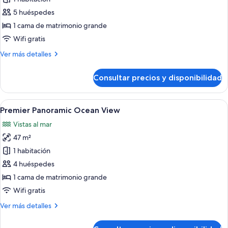
Suite
5 huéspedes
Elite
1 cama de matrimonio grande
Wifi gratis
Más
Ver más detalles
detalles
de
Consultar precios y disponibilidad
Suite
Elite
Abrir
Premier Panoramic Ocean View | Ropa 
1
Premier Panoramic Ocean View
todas
Vistas al mar
las
47 m²
fotos
de
1 habitación
Premier
4 huéspedes
Panoramic
1 cama de matrimonio grande
Ocean
Wifi gratis
View
Más
Ver más detalles
detalles
de