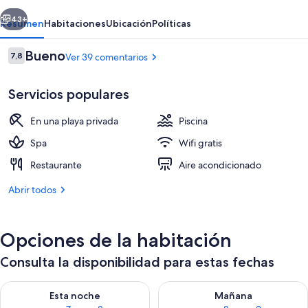
erior
Siguiente
43+
Resumen
Habitaciones
Ubicación
Políticas
Comentarios
Bueno
7,8
Ver 39 comentarios
7,8 de 10
Servicios populares
En una playa privada
Piscina
Spa
Wifi gratis
Restaurante
Aire acondicionado
Bar de deportes
Abrir todos
Opciones de la habitación
Consulta la disponibilidad para estas fechas
Consulta la disponibilidad para esta noche, ago 7 - ago 8
Consulta la disponibilidad pa
Esta noche
Mañana