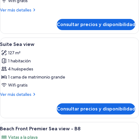
Wifi gratis
Más
Ver más detalles
detalles
de
Consultar precios y disponibilidad
Grand
Premier
Abrir
Suite Sea view | Ropa de cama de alta
1
Suite Sea view
todas
127 m²
las
1 habitación
fotos
de
4 huéspedes
Suite
1 cama de matrimonio grande
Sea
Wifi gratis
view
Más
Ver más detalles
detalles
de
Consultar precios y disponibilidad
Suite
Sea
view
Abrir
Beach Front Premier Sea view - B8 | R
1
Beach Front Premier Sea view - B8
todas
Vistas a la playa