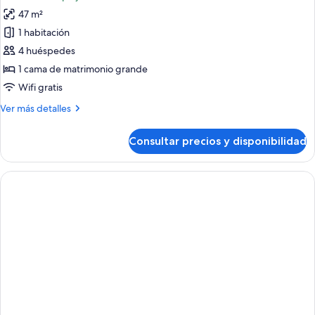
las
47 m²
fotos
de
1 habitación
Beach
4 huéspedes
Front
1 cama de matrimonio grande
Premier
Wifi gratis
Sea
Más
Ver más detalles
view
detalles
-
de
Consultar precios y disponibilidad
B8
Beach
Front
Premier
Sea
view
-
B8