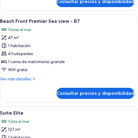
Consultar precios y disponibilidad
Habitación
playa
Deluxe,
frente
Abrir
Beach Front Premier Sea view - B7 | R
1
a
Beach Front Premier Sea view - B7
todas
la
Vistas al mar
playa
las
47 m²
fotos
de
1 habitación
Beach
4 huéspedes
Front
1 cama de matrimonio grande
Premier
Wifi gratis
Sea
Más
Ver más detalles
view
detalles
-
de
Consultar precios y disponibilidad
B7
Beach
Front
Premier
Abrir
Suite Elite | Ropa de cama de alta cal
1
Sea
Suite Elite
todas
view
Vista al mar
-
las
B7
127 m²
fotos
de
1 habitación