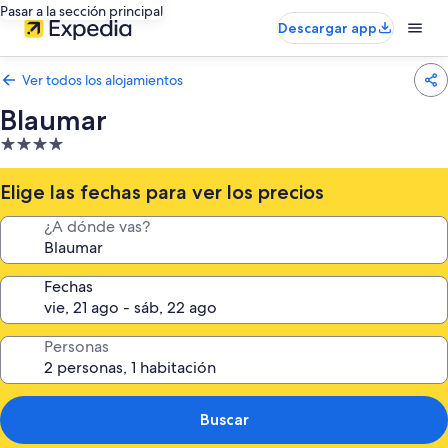
Pasar a la sección principal
Descargar app
Ver todos los alojamientos
Blaumar
Alojamiento
de
4.0 estrellas
Elige las fechas para ver los precios
¿A dónde vas?
Fechas
Personas
Buscar