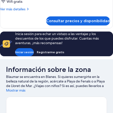
DOUBLE
Wifi gratis
STANDARD
Más
Ver más detalles
detalles
de
Consultar precios y disponibilidad
DOUBLE
STANDARD
Inicia sesión para echar un vistazo a las ventajas y los
descuentos de los que puedes disfrutar. Cuantas más
aventuras, ¡más recompensas!
Iniciar sesión
Registrarme gratis
Información sobre la zona
Blaumar se encuentra en Blanes. Si quieres sumergirte en la
belleza natural de la región, acércate a Playa de Fenals o a Playa
de Lloret de Mar. ¿Viajas con niños? Si es así, puedes llevarlos a
Jardín Botánico Marimurtra o a Jardín botánico Pinya de Rosa.
Mostrar más
Ver guía de viaje de Blanes