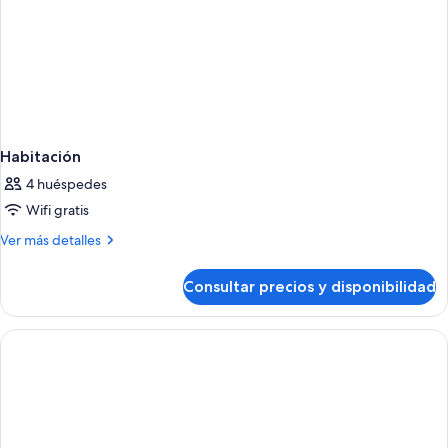
Habitación
4 huéspedes
Wifi gratis
Más
Ver más detalles
detalles
de
Consultar precios y disponibilidad
Habitación