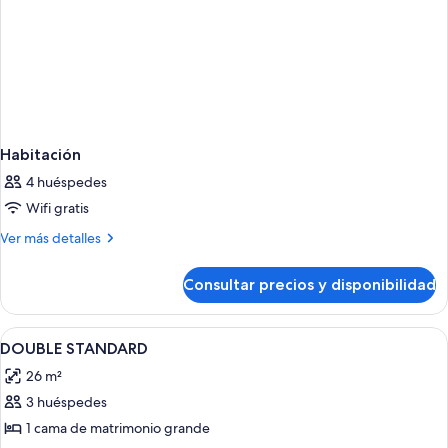
Habitación
4 huéspedes
Wifi gratis
Más
Ver más detalles
detalles
de
Consultar precios y disponibilidad
Habitación
Abrir
Escritorio, cortinas opacas, wifi gratis
6
DOUBLE STANDARD
todas
26 m²
las
3 huéspedes
fotos
de
1 cama de matrimonio grande