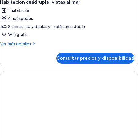
Habitación cuádruple, vistas al mar
1 habitación
4 huéspedes
2 camas individuales y 1 sofá cama doble
Wifi gratis
Más
Ver más detalles
detalles
de
Consultar precios y disponibilidad
Habitación
cuádruple,
vistas
al
mar