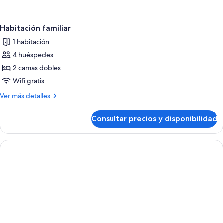
Habitación familiar
1 habitación
4 huéspedes
2 camas dobles
Wifi gratis
Más
Ver más detalles
detalles
de
Consultar precios y disponibilidad
Habitación
familiar