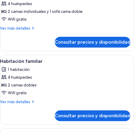
de
4 huéspedes
Habitación
2 camas individuales y 1 sofá cama doble
cuádruple,
Wifi gratis
vistas
Más
Ver más detalles
al
detalles
mar
de
Consultar precios y disponibilidad
Habitación
cuádruple,
vistas
Abrir
Habitación de hotel con dos camas, u
4
al
Habitación familiar
todas
mar
1 habitación
las
4 huéspedes
fotos
de
2 camas dobles
Habitación
Wifi gratis
familiar
Más
Ver más detalles
detalles
de
Consultar precios y disponibilidad
Habitación
familiar