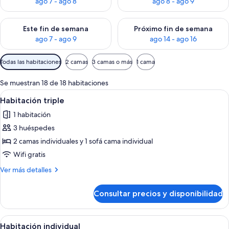
ago 7 - ago 8
ago 8 - ago 9
Consulta la disponibilidad para este fin de semana, ago 7 - ag
Consulta la disponibilidad par
Este fin de semana
Próximo fin de semana
ago 7 - ago 9
ago 14 - ago 16
Filtros
Todas las habitaciones
2 camas
3 camas o más
1 cama
disponibles
para
Se muestran 18 de 18 habitaciones
las
Abrir
Habitación de hotel con dos camas, un b
4
Habitación triple
habitaciones
todas
1 habitación
las
3 huéspedes
fotos
de
2 camas individuales y 1 sofá cama individual
Habitación
Wifi gratis
triple
Más
Ver más detalles
detalles
de
Consultar precios y disponibilidad
Habitación
triple
Abrir
Un dormitorio con cama, escritorio, sil
3
Habitación individual