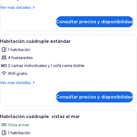
vistas
Más
Ver más detalles
al
detalles
mar
de
Consultar precios y disponibilidad
Habitación
doble,
vistas
Abrir
Habitación de hotel con dos camas, bal
3
al
Habitación cuádruple estándar
todas
mar
1 habitación
las
4 huéspedes
fotos
de
2 camas individuales y 1 sofá cama doble
Habitación
Wifi gratis
cuádruple
Más
Ver más detalles
estándar
detalles
de
Consultar precios y disponibilidad
Habitación
cuádruple
estándar
Abrir
Habitación de hotel con dos camas, un 
2
Habitación cuádruple, vistas al mar
todas
Vista al mar
las
1 habitación
fotos