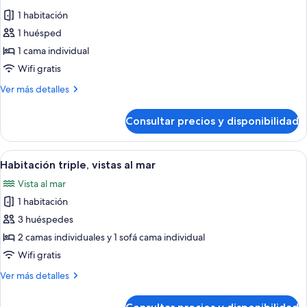
todas
1 habitación
las
1 huésped
fotos
de
1 cama individual
Habitación
Wifi gratis
individual
Más
Ver más detalles
detalles
de
Consultar precios y disponibilidad
Habitación
individual
Abrir
Habitación de hotel con cama doble, mesi
2
Habitación triple, vistas al mar
todas
Vista al mar
las
1 habitación
fotos
de
3 huéspedes
Habitación
2 camas individuales y 1 sofá cama individual
triple,
Wifi gratis
vistas
Más
Ver más detalles
al
detalles
mar
de