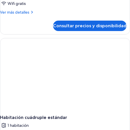
Wifi gratis
Más
Ver más detalles
detalles
de
Consultar precios y disponibilidad
Habitación
triple,
vistas
al
mar
Habitación cuádruple estándar
1 habitación