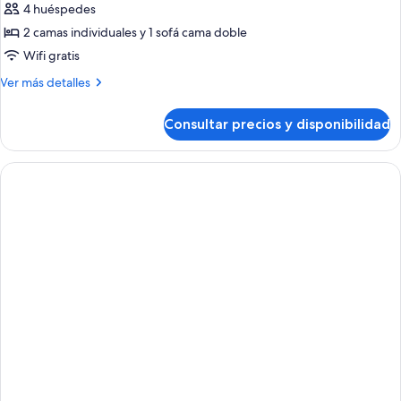
4 huéspedes
2 camas individuales y 1 sofá cama doble
Wifi gratis
Más
Ver más detalles
detalles
de
Consultar precios y disponibilidad
Habitación
cuádruple
estándar