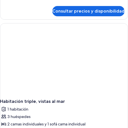
detalles
de
Consultar precios y disponibilidad
Habitación
triple
Habitación triple, vistas al mar
1 habitación
3 huéspedes
2 camas individuales y 1 sofá cama individual