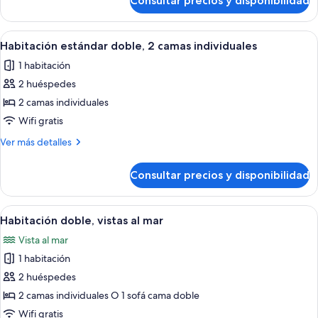
Consultar precios y disponibilidad
Habitación
triple,
vistas
Abrir
Un balcón con sillas de mimbre y una 
3
al
Habitación estándar doble, 2 camas individuales
todas
mar
1 habitación
las
2 huéspedes
fotos
de
2 camas individuales
Habitación
Wifi gratis
estándar
Más
Ver más detalles
doble,
detalles
2
de
Consultar precios y disponibilidad
Habitación
camas
estándar
individuales
doble,
Abrir
Habitación de hotel con cama doble, mesi
2
2
Habitación doble, vistas al mar
todas
camas
Vista al mar
individuales
las
1 habitación
fotos
de
2 huéspedes
Habitación
2 camas individuales O 1 sofá cama doble
doble,
Wifi gratis