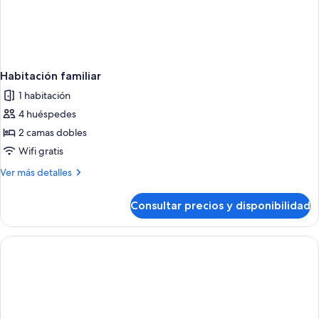
Habitación familiar
1 habitación
4 huéspedes
2 camas dobles
Wifi gratis
Más
Ver más detalles
detalles
de
Consultar precios y disponibilidad
Habitación
familiar