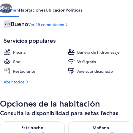
erior
Siguiente
45+
Resumen
Habitaciones
Ubicación
Políticas
Comentarios
Bueno
7,8
Ver 25 comentarios
7,8 de 10
Servicios populares
Piscina
Bañera de hidromasaje
Spa
Wifi gratis
Restaurante
Aire acondicionado
Una piscina al aire libre (de 09:00 a 
Abrir todos
Opciones de la habitación
Consulta la disponibilidad para estas fechas
Consulta la disponibilidad para esta noche, ago 7 - ago 8
Consulta la disponibilidad pa
Esta noche
Mañana