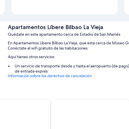
Apartamentos Líbere Bilbao La Vieja
Quédate en este apartamento cerca de Estadio de San Mamés
En Apartamentos Líbere Bilbao La Vieja, que está cerca de Museo G
Conéctate al wifi gratuito de las habitaciones.
Aquí tienes otros servicios:
Un servicio de transporte desde y hasta el aeropuerto (de pago), 
de entrada exprés
Información sobre los derechos de cancelación
Personal multilingüe, un ascensor y espacios sin humos
Características de la habitación
Todas las habitaciones en Apartamentos Líbere Bilbao La Vieja cuent
mentos Atxuri
Líbere Bilbao Ledesma
además de ciertas comodidades adicionales, como wifi gratis y cajas
Además, otros servicios de los que disfrutarás en todas las habitacio
Baños con duchas y bañeras o duchas
Cocinas, frigoríficos y lavavajillas