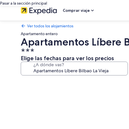
Pasar a la sección principal
Comprar viaje
Ver todos los alojamientos
Apartamento entero
Apartamentos Líbere Bi
Alojamiento
de
Elige las fechas para ver los precios
3.0 estrellas
¿A dónde vas?
Galería
de
imágenes
de
Apartamentos
Líbere