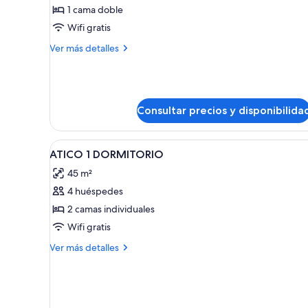
de
1 cama doble
Estudio
Wifi gratis
Más
Ver más detalles
detalles
de
Estudio
Consultar precios y disponibilida
Abrir
Caja fuerte, cortinas opacas, s
6
ATICO 1 DORMITORIO
todas
45 m²
las
4 huéspedes
fotos
de
2 camas individuales
ATICO
Wifi gratis
1
Más
Ver más detalles
DORMITORIO
detalles
de
ATICO
1