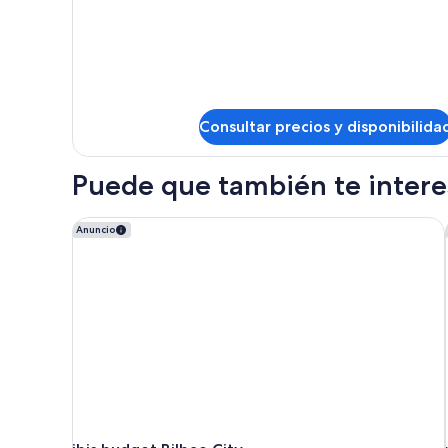
DORMITORIO
Consultar precios y disponibilida
Puede que también te interes
ibis budget Bilbao City
Anuncio