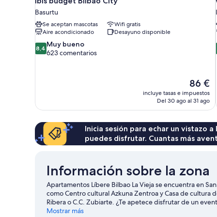
ibis budget Bilbao City
Basurtu
Se aceptan mascotas
Wifi gratis
Aire acondicionado
Desayuno disponible
8.4
Muy bueno
8,4
sobre
623 comentarios
10,
Muy
bueno,
El
86 €
623 comentarios
precio
incluye tasas e impuestos
actual
Del 30 ago al 31 ago
es
de
86 €
Inicia sesión para echar un vistazo a
puedes disfrutar. Cuantas más aven
Información sobre la zona
Apartamentos Líbere Bilbao La Vieja se encuentra en San Fr
como Centro cultural Azkuna Zentroa y Casa de cultura de
Ribera o C.C. Zubiarte. ¿Te apetece disfrutar de un even
Mamés o Centro deportivo del frontón Bizkaia Frontoia.
Mostrar más