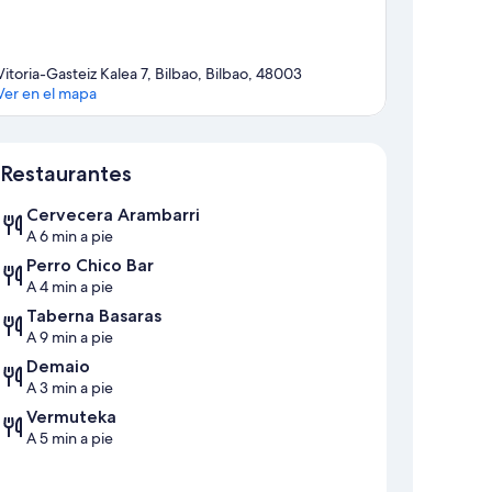
Vitoria-Gasteiz Kalea 7, Bilbao, Bilbao, 48003
Ver en el mapa
Mapa
Restaurantes
Cervecera Arambarri
A 6 min a pie
Perro Chico Bar
A 4 min a pie
Taberna Basaras
A 9 min a pie
Demaio
A 3 min a pie
Vermuteka
A 5 min a pie