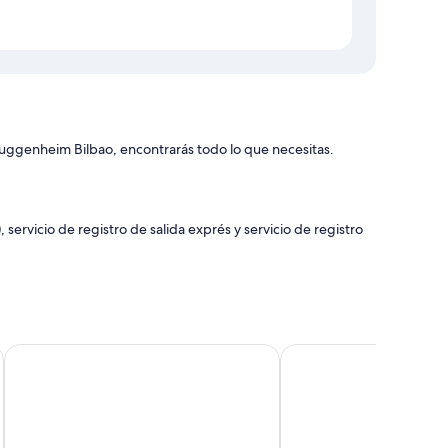
uggenheim Bilbao, encontrarás todo lo que necesitas.
servicio de registro de salida exprés y servicio de registro
an con características que incluyen aire acondicionado,
Apartamentos Olivia by gaiarooms
ibis budget Bilbao City
 fuertes.
nes incluyen: