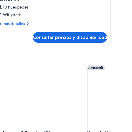
10 huéspedes
Wifi gratis
ás
r más detalles
talles
Consultar precios y disponibilidad
bitación
n Express Bilbao by IHG
Barceló Bilbao Nervi
Anuncio