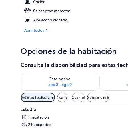
Cocina
Se aceptan mascotas
Apartamento, 
Aire acondicionado
Abrir todos
Opciones de la habitación
Consulta la disponibilidad para estas fec
Consulta la disponibilidad para esta noche, ago 8 - 
Consulta la d
Esta noche
ago 8 - ago 9
Filtros
Todas las habitaciones
1 cama
2 camas
3 camas o más
disponibles
Abrir
Una habitación de hotel con ca
para
6
Estudio
todas
las
1 habitación
las
habitaciones
2 huéspedes
fotos