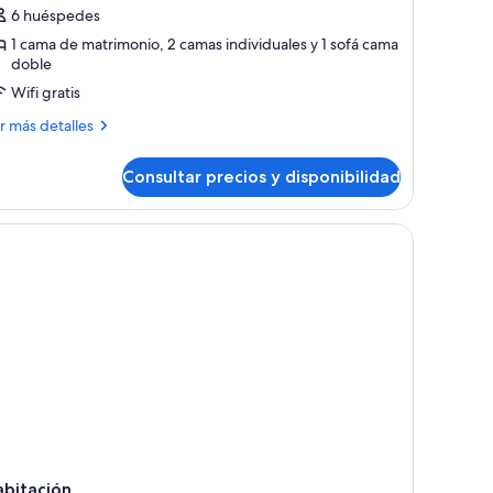
e
6 huéspedes
partamento,
1 cama de matrimonio, 2 camas individuales y 1 sofá cama
doble
abitaciones
Wifi gratis
ás
r más detalles
talles
Consultar precios y disponibilidad
artamento,
bitaciones
de insonorización
abitación