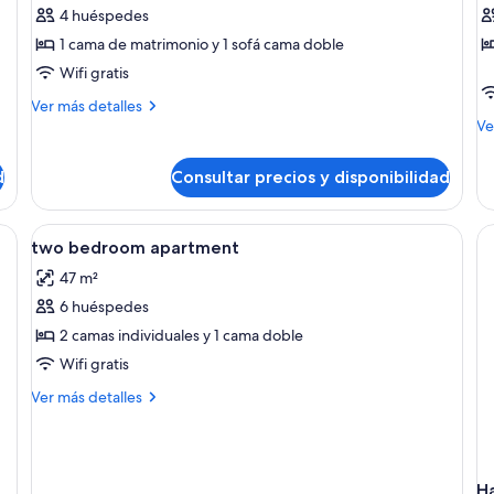
de
d
4 huéspedes
Apartamento,
A
1 cama de matrimonio y 1 sofá cama doble
1
2
Wifi gratis
habitación,
h
Más
Ver más detalles
terraza
detalles
M
Ve
de
de
Apartamento,
de
d
Consultar precios y disponibilidad
1
Ap
habitación,
2
terraza
ha
istema de insonorización
Abrir
Caja fuerte, cortinas opacas, sistema 
7
two bedroom apartment
todas
47 m²
las
6 huéspedes
fotos
de
2 camas individuales y 1 cama doble
two
Wifi gratis
bedroom
Más
Ver más detalles
apartment
detalles
de
two
bedroom
H