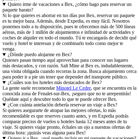
Quiero irme de vacaciones a Bex, ¿cómo hago para reservar un
paquete barato?
Si lo que quieres es ahorrar en tus días por Bex, reservar un paquete
es tu mejor baza. Además, desde Expedia, es muy fácil. Nosotros
ponemos todo a tu disposición, pues te ofrecemos más de 500 líneas
aéreas, más de 1 millón de alojamientos e infinidad de actividades y
coches de alquiler en todo el mundo. Tú te encargarás de decidir qué
vuelo y hotel te interesan y de combinarlo todo como mejor te
venga.
¿Dónde puedo alojarme en Bex?
Quienes pasan tiempo aquí aprovechan para conocer sus lugares
más destacados, y con razón. Salt Mine at Bex es, indudablemente,
una visita obligada cuando recorras la zona. Busca alojamiento cerca
para poder ir a pie sin tener que depender del transporte público.
¿Cuáles son los hoteles más destacados de Bex?
La gente suele recomendar
Minotel Le Cedre
, que se encuentra en la
conocida zona de Fenalet-sur-Bex, ¡seguro que no te arrepentirás!
Quédate aquí y descubre todo lo que te puede ofrecer Bex.
¿Con cuánta antelación debería reservar un viaje a Bex?
Si quieres asegurarte de atrapar las mejores ofertas, lo más
recomendable es que reserves cuanto antes, y en Expedia podrás
comparar precios de vuelos u hoteles hasta 12 meses antes de tu
viaje. Si quieres viajar pronto, échales un ojo a nuestras ofertas de
última hora: ¡quizás veas alguna para Bex!
Quiero ir a Bex, ¿qué puedo incluir en mi paquete de vacaciones?