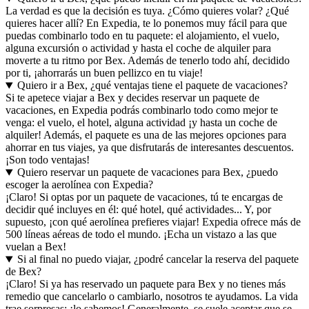
La verdad es que la decisión es tuya. ¿Cómo quieres volar? ¿Qué
quieres hacer allí? En Expedia, te lo ponemos muy fácil para que
puedas combinarlo todo en tu paquete: el alojamiento, el vuelo,
alguna excursión o actividad y hasta el coche de alquiler para
moverte a tu ritmo por Bex. Además de tenerlo todo ahí, decidido
por ti, ¡ahorrarás un buen pellizco en tu viaje!
Quiero ir a Bex, ¿qué ventajas tiene el paquete de vacaciones?
Si te apetece viajar a Bex y decides reservar un paquete de
vacaciones, en Expedia podrás combinarlo todo como mejor te
venga: el vuelo, el hotel, alguna actividad ¡y hasta un coche de
alquiler! Además, el paquete es una de las mejores opciones para
ahorrar en tus viajes, ya que disfrutarás de interesantes descuentos.
¡Son todo ventajas!
Quiero reservar un paquete de vacaciones para Bex, ¿puedo
escoger la aerolínea con Expedia?
¡Claro! Si optas por un paquete de vacaciones, tú te encargas de
decidir qué incluyes en él: qué hotel, qué actividades... Y, por
supuesto, ¡con qué aerolínea prefieres viajar! Expedia ofrece más de
500 líneas aéreas de todo el mundo. ¡Echa un vistazo a las que
vuelan a Bex!
Si al final no puedo viajar, ¿podré cancelar la reserva del paquete
de Bex?
¡Claro! Si ya has reservado un paquete para Bex y no tienes más
remedio que cancelarlo o cambiarlo, nosotros te ayudamos. La vida
trae sorpresas: ¡lo sabemos! Generalmente, se suele aceptar que se