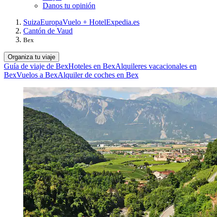
Danos tu opinión
Suiza
Europa
Vuelo + Hotel
Expedia.es
Cantón de Vaud
Bex
Organiza tu viaje
Guía de viaje de Bex
Hoteles en Bex
Alquileres vacacionales en
Bex
Vuelos a Bex
Alquiler de coches en Bex