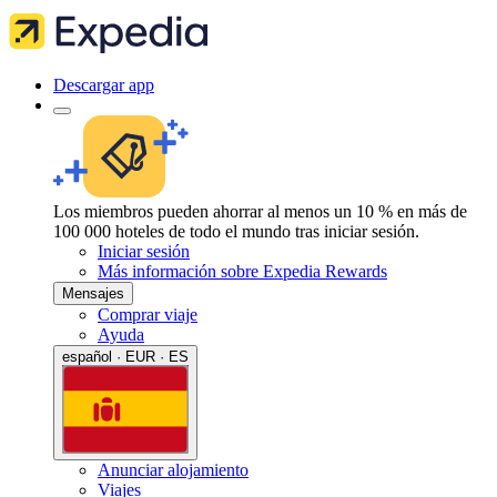
Descargar app
Los miembros pueden ahorrar al menos un 10 % en más de
100 000 hoteles de todo el mundo tras iniciar sesión.
Iniciar sesión
Más información sobre Expedia Rewards
Mensajes
Comprar viaje
Ayuda
español · EUR · ES
Anunciar alojamiento
Viajes