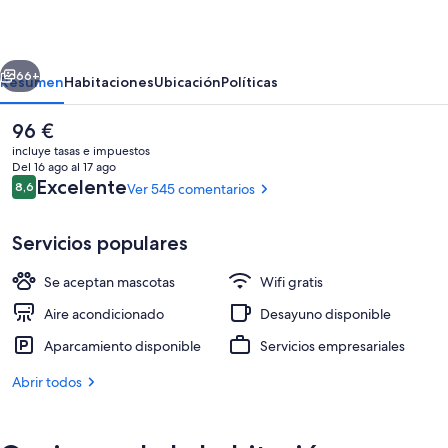
Santa
Coloma
erior
Siguiente
66+
Resumen
Habitaciones
Ubicación
Políticas
El
96 €
precio
incluye tasas e impuestos
actual
Del 16 ago al 17 ago
es
Comentarios
Excelente
8,6
Ver 545 comentarios
8,6 de 10
de
96 €
Servicios populares
Se aceptan mascotas
Wifi gratis
Exterior
Aire acondicionado
Desayuno disponible
Aparcamiento disponible
Servicios empresariales
Abrir todos