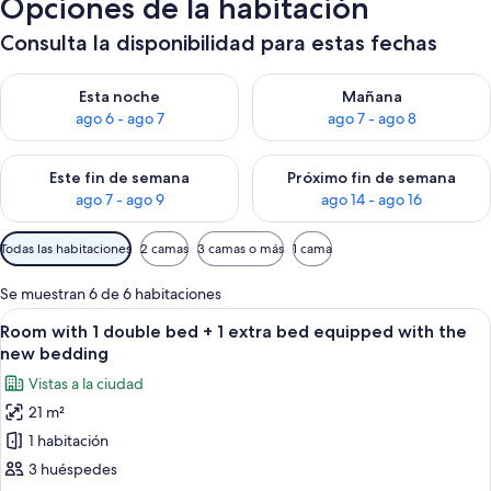
Opciones de la habitación
Consulta la disponibilidad para estas fechas
Consulta la disponibilidad para esta noche, ago 6 - ago 7
Consulta la disponibilidad pa
Esta noche
Mañana
ago 6 - ago 7
ago 7 - ago 8
Consulta la disponibilidad para este fin de semana, ago 7 - ag
Consulta la disponibilidad par
Este fin de semana
Próximo fin de semana
ago 7 - ago 9
ago 14 - ago 16
Filtros
Todas las habitaciones
2 camas
3 camas o más
1 cama
disponibles
para
Se muestran 6 de 6 habitaciones
las
Abrir
Room with 1 double bed + 1 extra bed 
11
Room with 1 double bed + 1 extra bed equipped with the
habitaciones
todas
new bedding
las
Vistas a la ciudad
fotos
21 m²
de
1 habitación
Room
with
3 huéspedes