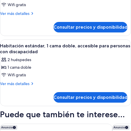
de
Wifi gratis
Habitación
Más
Ver más detalles
estándar,
detalles
de
varias
Consultar precios y disponibilidad
Habitación
camas
estándar,
varias
Abrir
Habitación de hotel con cama, escritor
6
camas
Habitación estándar, 1 cama doble, accesible para personas
todas
con discapacidad
las
2 huéspedes
fotos
1 cama doble
de
Wifi gratis
Habitación
estándar,
Más
Ver más detalles
detalles
1
de
cama
Consultar precios y disponibilidad
Habitación
doble,
estándar,
accesible
1
Puede que también te interese...
cama
para
doble,
personas
accesible
Hotel El Palace Barcelona
Moxy Ba
Anuncio
Anuncio
con
para