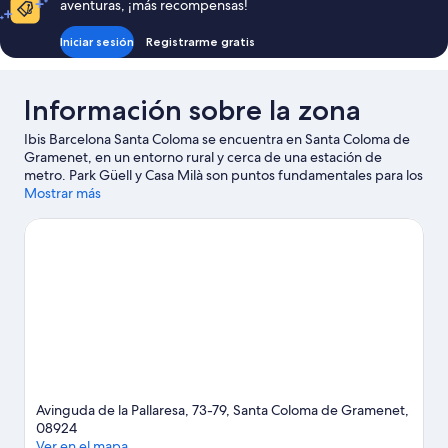
aventuras, ¡más recompensas!
Iniciar sesión
Registrarme gratis
Información sobre la zona
Ibis Barcelona Santa Coloma se encuentra en Santa Coloma de
Gramenet, en un entorno rural y cerca de una estación de
metro. Park Güell y Casa Milà son puntos fundamentales para los
aficionados a la cultura; si lo tuyo son las compras, no olvides
Mostrar más
visitar Rambla de Cataluña y Paseo de Gracia. ¿Te apetece
disfrutar de un evento especial? Puedes buscar el calendario de
Camp Nou o Circuito de Cataluña.
Ver guía de viaje de Santa
Coloma de Gramenet
Avinguda de la Pallaresa, 73-79, Santa Coloma de Gramenet,
08924
Ver en el mapa