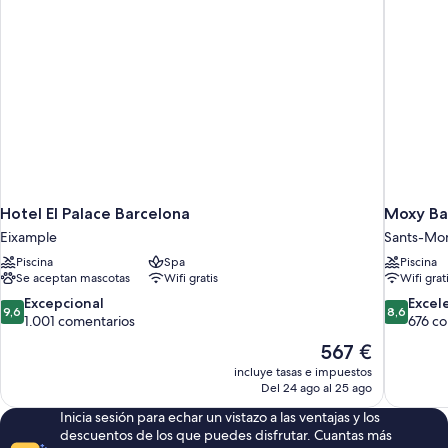
discapacidad
personas
con
discapacidad
Hotel El Palace Barcelona
Moxy Ba
Eixample
Sants-Mon
Piscina
Spa
Piscina
Se aceptan mascotas
Wifi gratis
Wifi grat
9.6
8.6
Excepcional
Excel
9,6
8,6
sobre
sobre
1.001 comentarios
676 c
10,
10,
El
567 €
Excepcional,
Excelente
precio
incluye tasas e impuestos
1.001 comentarios
676 comen
actual
Del 24 ago al 25 ago
es
Inicia sesión para echar un vistazo a las ventajas y los
de
descuentos de los que puedes disfrutar. Cuantas más
567 €