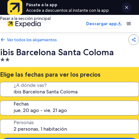
Pásate a la app
Accede a descuentos al instante con la app
Pasar a la sección principal
Descargar app
Ver todos los alojamientos
ibis Barcelona Santa Coloma
Alojamiento
de
2.0 estrellas
Elige las fechas para ver los precios
¿A dónde vas?
Fechas
Personas