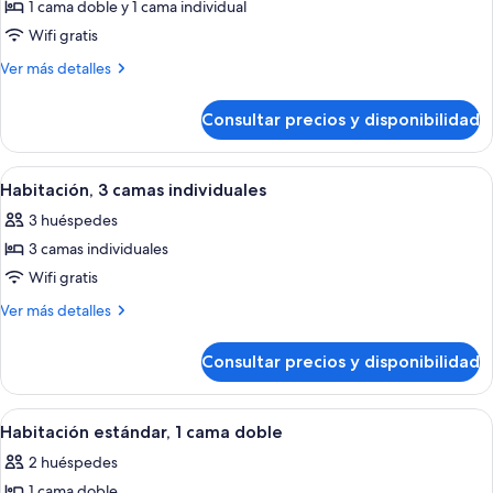
1
1 cama doble y 1 cama individual
double
Wifi gratis
bed
Más
Ver más detalles
+
detalles
1
de
Consultar precios y disponibilidad
Room
extra
with
bed
1
Abrir
Una habitación de hotel con dos camas,
equipped
9
double
Habitación, 3 camas individuales
todas
with
bed
3 huéspedes
+
las
the
1
3 camas individuales
fotos
new
extra
de
Wifi gratis
bedding
bed
Habitación,
equipped
Más
Ver más detalles
with
3
detalles
the
de
camas
Consultar precios y disponibilidad
new
Habitación,
individuales
bedding
3
camas
Abrir
Habitación de hotel con cama, escritor
8
individuales
Habitación estándar, 1 cama doble
todas
2 huéspedes
las
1 cama doble