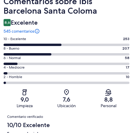
Comentarios
Comentarios sobre ibis
Barcelona Santa Coloma
Excelente
8,6
545 comentarios
253
10 - Excelente
253
comentarios
207
8 - Bueno
207
de
comentarios
un
58
6 - Normal
58
de
total
comentarios
un
17
4 - Mediocre
17
de
de
total
comentarios
545
un
10
2 - Horrible
10
de
de
con
total
comentarios
545
un
una
de
de
con
total
puntuación
545
un
una
de
9,0
7,6
8,8
de
con
total
puntuación
545
Limpieza
Ubicación
Personal
10
una
de
de
con
Comentarios
-
puntuación
545
8
Comentario verificado
una
Excelente
de
con
-
puntuación
10/10 Excelente
6
una
Bueno
de