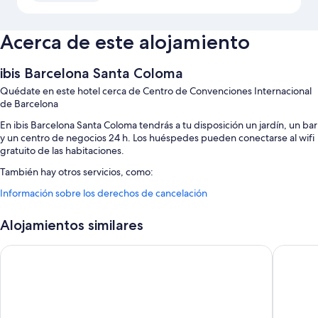
Acerca de este alojamiento
ibis Barcelona Santa Coloma
Quédate en este hotel cerca de Centro de Convenciones Internacional
de Barcelona
En ibis Barcelona Santa Coloma tendrás a tu disposición un jardín, un bar
y un centro de negocios 24 h. Los huéspedes pueden conectarse al wifi
gratuito de las habitaciones.
También hay otros servicios, como:
Información sobre los derechos de cancelación
Desayuno bufé (de pago), aparcamiento (de pago) y una caja fuerte
en recepción
Alojamientos similares
Espacios sin humos, un huerto y un ascensor
Consigna de equipaje, personal multilingüe y un servicio de
Sercotel Arrahona Sabadell
Exe Barb
recepción las 24 horas
Los viajeros destacan la amabilidad del personal
Características de la habitación