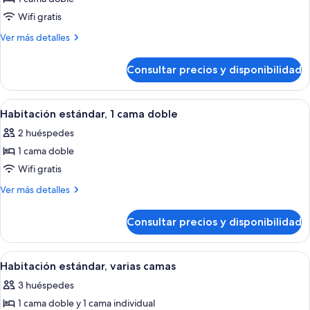
fotos
de
Wifi gratis
Habitación
Más
Ver más detalles
estándar,
detalles
de
1
Consultar precios y disponibilidad
Habitación
cama
estándar,
doble
1
Abrir
Habitación de hotel con cama, escritori
8
cama
Habitación estándar, 1 cama doble
todas
doble
2 huéspedes
las
1 cama doble
fotos
de
Wifi gratis
Habitación
Más
Ver más detalles
estándar,
detalles
de
1
Consultar precios y disponibilidad
Habitación
cama
estándar,
doble
1
Abrir
Habitación de hotel con cama, escritori
8
cama
Habitación estándar, varias camas
todas
doble
3 huéspedes
las
1 cama doble y 1 cama individual
fotos