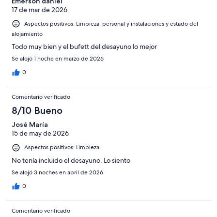
-
puntuación
Emerson daniel
4
Normal
17 de mar de 2026
de
-
2
Aspectos positivos: Limpieza, personal y instalaciones y estado del
Mediocre
-
alojamiento
Horrible
Todo muy bien y el bufett del desayuno lo mejor
Se alojó 1 noche en marzo de 2026
0
Comentario verificado
8/10 Bueno
José María
15 de may de 2026
Aspectos positivos: Limpieza
No tenía incluido el desayuno. Lo siento
Se alojó 3 noches en abril de 2026
0
Comentario verificado