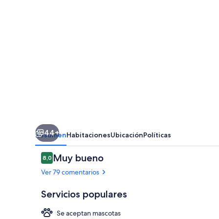
Barcelona
44+
Resumen
Habitaciones
Ubicación
Políticas
Comentarios
Muy bueno
8,0
8,0 de 10
Ver 79 comentarios
Servicios populares
Se aceptan mascotas