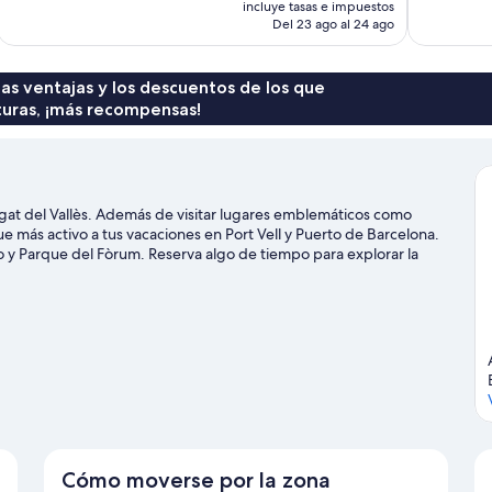
incluye tasas e impuestos
1.001 comentarios
250 comenta
actual
Del 23 ago al 24 ago
es
de
567 €
 las ventajas y los descuentos de los que
turas, ¡más recompensas!
gat del Vallès. Además de visitar lugares emblemáticos como
e más activo a tus vacaciones en Port Vell y Puerto de Barcelona.
o y Parque del Fòrum. Reserva algo de tiempo para explorar la
n bicicleta.
Ver guía de viaje de Sant Cugat del Vallès
Cómo moverse por la zona