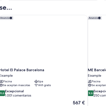
e...
Hotel El Palace Barcelona
ME Barcel
Anuncio
Anuncio
Hotel El Palace Barcelona
ME Barcel
Eixample
Eixample
Piscina
Spa
Piscina
Se aceptan mascotas
Wifi gratis
Se aceptan
9.6
9.6
Excepcional
Excepci
9,6
9,6
sobre
sobre
1.001 comentarios
250 com
10,
10,
El
567 €
Excepcional,
Excepcional
precio