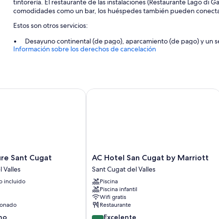
tintorería. El restaurante de las instalaciones (Restaurante Lago di
comodidades como un bar, los huéspedes también pueden conectarse 
Estos son otros servicios:
Desayuno continental (de pago), aparcamiento (de pago) y un se
Información sobre los derechos de cancelación
Consigna de equipaje, asistencia turística y para la compra de en
Espacios sin humos, café o té en las zonas comunes y un salón d
Características de la habitación
 Sant Cugat
AC Hotel San Cugat by Marriott
Todas las habitaciones cuentan con muebles diferentes, y brindan
al aire libre y sábanas de alta calidad, además de detalles como car
Además, otros de los servicios de los que disfrutarás en todas las ha
Baños con artículos de higiene personal gratuitos y secadores d
Televisiones inteligentes de 49 pulgadas con Netflix y canales
AC
ure Sant Cugat
AC Hotel San Cugat by Marriott
Armarios o roperos y servicio de limpieza diario
Hotel
 Valles
Sant Cugat del Valles
San
 incluido
Piscina
Cugat
Piscina infantil
by
Wifi gratis
Marriott
ionado
Restaurante
Sant
8.8
no
Excelente
Cugat