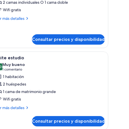
2 camas individuales O 1 cama doble
abitación
Wifi gratis
oble
ás
uperior
r más detalles
talles
bitación
ble
Consultar precios y disponibilidad
perior
ja, colcha estampada azul claro y almohadas blancas. Hay un televisor de pa
brir
Una cama con cabecera roja, dos almohadas v
4
ite estudio
odas
Muy bueno
s
0
8,0 de 10
(1 comentario)
1 comentario
otos
1 habitación
e
2 huéspedes
uite
1 cama de matrimonio grande
studio
Wifi gratis
ás
r más detalles
talles
Consultar precios y disponibilidad
ite
tudio