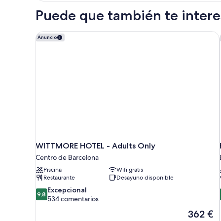
Puede que también te interes
WITTMORE HOTEL - Adults Only
Anuncio
WITTMORE HOTEL - Adults Only
Centro de Barcelona
Piscina
Wifi gratis
Restaurante
Desayuno disponible
9.8
Excepcional
9,8
sobre
534 comentarios
10,
El
362 €
Excepcional,
precio