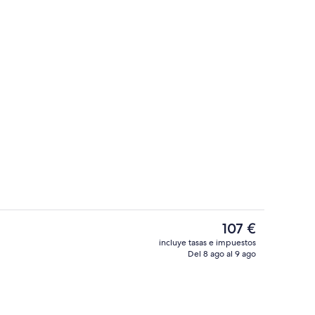
oble | Ropa de cama de alta calidad, colchones Tempur-Pedic, cortinas opac
Detalle del exterior
El
107 €
precio
incluye tasas e impuestos
actual
Del 8 ago al 9 ago
Interior
es
de
107 €