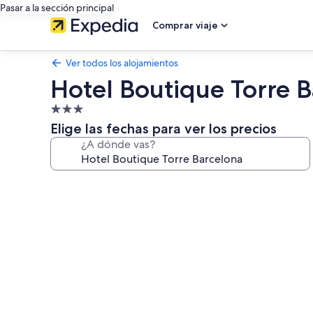
Pasar a la sección principal
Comprar viaje
Ver todos los alojamientos
Hotel Boutique Torre 
Alojamiento
de
Elige las fechas para ver los precios
3.0 estrellas
¿A dónde vas?
Galería
de
imágenes
de
Hotel
Boutique
Torre