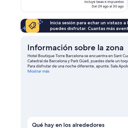
incluye tasas e impuestos
534 comentarios
actual
Del 29 ago al 30 ago
es
de
362 €
Inicia sesión para echar un vistazo a
puedes disfrutar. Cuantas más aven
Información sobre la zona
Hotel Boutique Torre Barcelona se encuentra en Sant Cu
Catedral de Barcelona y Park Güell, puedes darle un toqu
Para disfrutar de una noche diferente, apunta: Sala Apol
naturaleza realizando actividades como las rutas a pie o e
Mostrar más
Qué hay en los alrededores