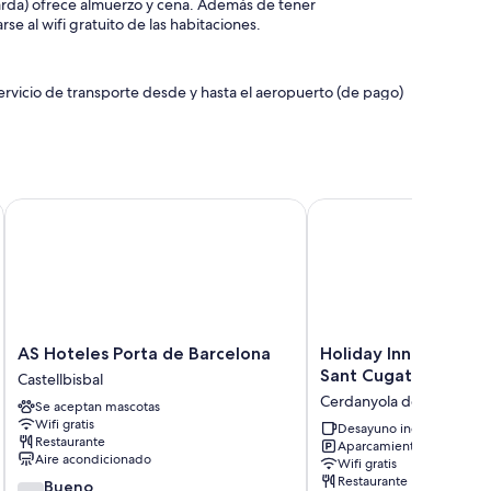
 Garda) ofrece almuerzo y cena. Además de tener
al wifi gratuito de las habitaciones.
rvicio de transporte desde y hasta el aeropuerto (de pago)
tradas y servicios de conserjería
e eventos
AS Hoteles Porta de Barcelona
Holiday Inn Express Ba
 comodidades que incluyen bañeras de hidromasaje privadas
tas de almohadas y aire acondicionado.
bitaciones incluyen los siguientes:
e pelo
 premium
AS
Holiday
AS Hoteles Porta de Barcelona
Holiday Inn Express 
Hoteles
Inn
Sant Cugat by IHG
Castellbisbal
Porta
Express
Cerdanyola del Valles
Se aceptan mascotas
de
Barcelona
Wifi gratis
Barcelona
-
Desayuno incluido
Restaurante
Aparcamiento incluido
Castellbisbal
Sant
Aire acondicionado
Wifi gratis
Cugat
Restaurante
7.6
Bueno
by