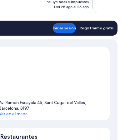
incluye tasas e impuestos
rios
269 comentarios
actual
Del 25 ago al 26 ago
es
de
400 €
Iniciar sesión
Registrarme gratis
Av. Ramon Escayola 45, Sant Cugat del Valles,
Barcelona, 8197
Ver en el mapa
Mapa
Restaurantes