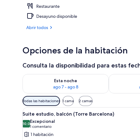
Restaurante
Fachada del 
Desayuno disponible
Abrir todos
Opciones de la habitación
Consulta la disponibilidad para estas fec
Consulta la disponibilidad para esta noche, ago 7 - 
Consulta la d
Esta noche
ago 7 - ago 8
Filtros
Todas las habitaciones
1 cama
2 camas
disponibles
Abrir
Suite estudio, balcón (Torre B
para
5
Suite estudio, balcón (Torre Barcelona)
todas
las
Excepcional
las
10,0
habitaciones
10,0 de 10
(1 comentario)
1 comentario
fotos
1 habitación
de