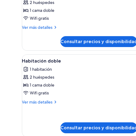
2 huéspedes
Suite
1 cama doble
estudio,
Wifi gratis
balcón
(Torre
Más
Ver más detalles
detalles
Barcelona)
de
Consultar precios y disponibilida
Suite
estudio,
balcón
Abrir
Habitación de hotel con cama,
3
(Torre
Habitación doble
todas
Barcelona)
1 habitación
las
2 huéspedes
fotos
de
1 cama doble
Habitación
Wifi gratis
doble
Más
Ver más detalles
detalles
de
Habitación
doble
Consultar precios y disponibilida