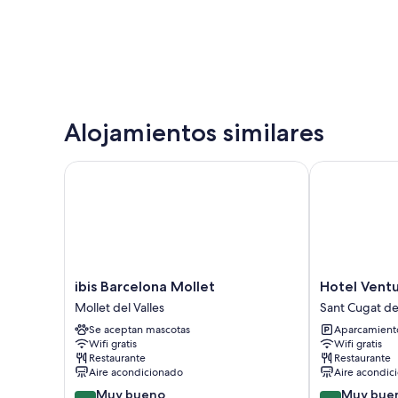
Alojamientos similares
ibis Barcelona Mollet
Hotel Venture
ibis
Hotel
ibis Barcelona Mollet
Hotel Vent
Barcelona
Venture
Mollet del Valles
Sant Cugat del
Mollet
Sant
Se aceptan mascotas
Aparcamiento
Mollet
Cugat
Wifi gratis
Wifi gratis
del
Sant
Restaurante
Restaurante
Valles
Cugat
Aire acondicionado
Aire acondic
del
8.4
8.4
Muy bueno
Muy bue
Valles