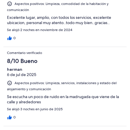
2
Aspectos positivos: Limpieza, comodidad de la habitación y
Mediocre
-
comunicación
Horrible
Excelente lugar, amplio, con todos los servicios, excelente
ubicacion, personal muy atento..todo muy bien..gracias..
Se alojó 2 noches en noviembre de 2024
0
Comentario verificado
8/10 Bueno
herman
6 de jul de 2025
Aspectos positivos: Limpieza, servicios, instalaciones y estado del
alojamiento y comunicación
Se escucha un poco de ruido en la madrugada que viene de la
calle y alrededores
Se alojó 3 noches en junio de 2025
0