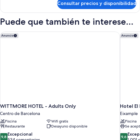
BATHROOM
Consultar precios y disponibilidad
APARTMENT
WITH
1
TERRACE
BEDROOM
Puede que también te interese...
(2
1
BATHROOM
PAX)
WITH
WITTMORE HOTEL - Adults Only
Hotel El
Anuncio
Anuncio
TERRACE
(2
PAX)
WITTMORE HOTEL - Adults Only
Hotel El
Centro de Barcelona
Eixample
Piscina
Wifi gratis
Piscina
Restaurante
Desayuno disponible
Se acept
9.8
9.6
Excepcional
Excep
9,8
9,6
sobre
sobre
534 comentarios
1.001 