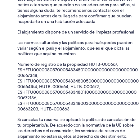
patios o terrazas que pueden no ser adecuados para niños; si
tienes alguna duda, te recomendamos contactar con el
alojamiento antes de tu llegada para confirmar que puedan
hospedarte en una habitación adecuada
El alojamiento dispone de un servicio de limpieza profesional
Las normas culturales y las políticas para huéspedes pueden
variar según el país y el alojamiento, que es el que dicta las
políticas que aquí se muestran.
Número de registro de la propiedad HUTB-000667,
ESHFTU000008057000548348010000000000000000000
00667348,
ESHFTU000008057000548348005000000000000000000
00664154, HUTB-000664, HUTB-000672,
ESHFTU000008057000548348011000000000000000000
00672136,
ESHFTU000008057000548348003000000000000000000
00663203, HUTB-000663
Si cancelas tu reserva, se aplicará la política de cancelación de
tu propietario/a. De acuerdo con la normativa de la UE sobre
los derechos del consumidor, los servicios de reserva de
alojamiento no están sujetos al derecho de desistimiento.