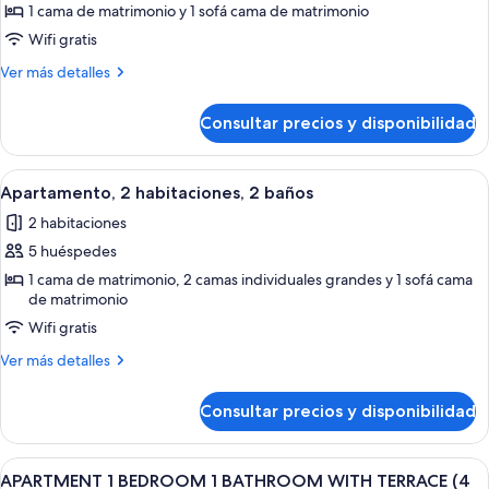
Apartamento,
1 cama de matrimonio y 1 sofá cama de matrimonio
1
Wifi gratis
habitación,
Más
Ver más detalles
terraza,
detalles
vistas
de
Consultar precios y disponibilidad
Apartamento,
a
1
la
habitación,
Abrir
Una sala de estar moderna con una mesa
ciudad
11
terraza,
Apartamento, 2 habitaciones, 2 baños
todas
vistas
2 habitaciones
a
las
la
5 huéspedes
fotos
ciudad
de
1 cama de matrimonio, 2 camas individuales grandes y 1 sofá cama
de matrimonio
Apartamento,
Wifi gratis
2
habitaciones,
Más
Ver más detalles
2
detalles
de
baños
Consultar precios y disponibilidad
Apartamento,
2
habitaciones,
Abrir
2 dormitorios, colchones con acolchado
7
2
APARTMENT 1 BEDROOM 1 BATHROOM WITH TERRACE (4