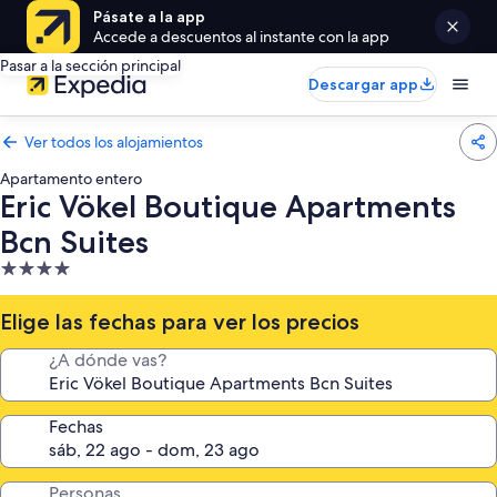
Pásate a la app
Accede a descuentos al instante con la app
Pasar a la sección principal
Descargar app
Ver todos los alojamientos
Apartamento entero
Eric Vökel Boutique Apartments
Bcn Suites
Alojamiento
de
4.0 estrellas
Elige las fechas para ver los precios
¿A dónde vas?
Fechas
Personas