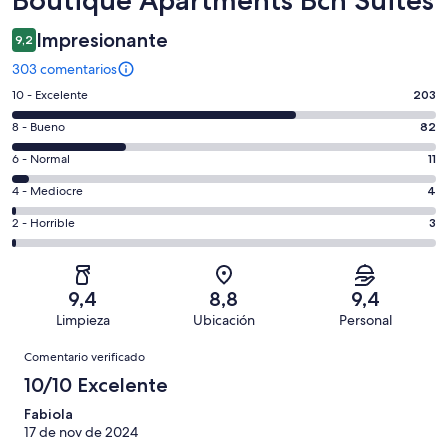
Impresionante
9,2
303 comentarios
203
10 - Excelente
203
comentarios
82
8 - Bueno
82
de
comentarios
un
11
6 - Normal
11
de
total
comentarios
un
4
4 - Mediocre
4
de
de
total
comentarios
303
un
3
2 - Horrible
3
de
de
con
total
comentarios
303
un
una
de
de
con
total
puntuación
303
un
una
de
9,4
8,8
9,4
de
con
total
puntuación
303
Limpieza
Ubicación
Personal
10
una
de
de
con
Comentarios
-
puntuación
303
8
Comentario verificado
una
Excelente
de
con
-
puntuación
10/10 Excelente
6
una
Bueno
de
-
puntuación
Fabiola
4
Normal
17 de nov de 2024
de
-