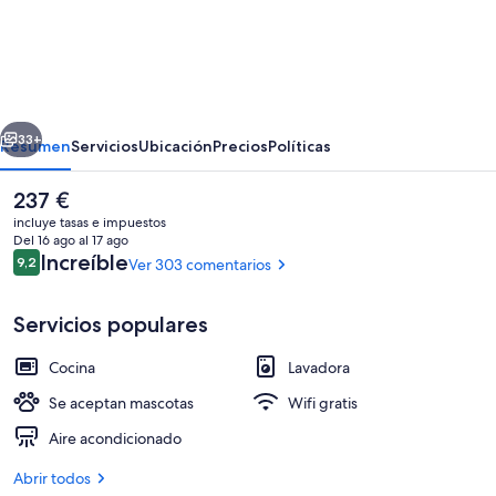
Eric
Vökel
Boutique
Apartments
erior
Siguiente
Bcn
33+
Resumen
Servicios
Ubicación
Precios
Políticas
Suites
El
237 €
precio
incluye tasas e impuestos
actual
Del 16 ago al 17 ago
es
Comentarios
Increíble
9,2
Ver 303 comentarios
9,2 de 10
de
237 €
Servicios populares
Cocina
Lavadora
Una televisión de pantalla plana
Se aceptan mascotas
Wifi gratis
Aire acondicionado
Abrir todos