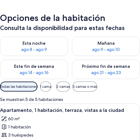
Opciones de la habitación
Consulta la disponibilidad para estas fechas
Consulta la disponibilidad para esta noche, ago 8 - ago 9
Consulta la disponibilidad pa
Esta noche
Mañana
ago 8 - ago 9
ago 9 - ago 10
Consulta la disponibilidad para este fin de semana, ago 14 - a
Consulta la disponibilidad par
Este fin de semana
Próximo fin de semana
ago 14 - ago 16
ago 21 - ago 23
Filtros
Todas las habitaciones
1 cama
2 camas
3 camas o más
disponibles
para
Se muestran 5 de 5 habitaciones
las
Abrir
Una sala de estar moderna con un sofá,
9
Apartamento, 1 habitación, terraza, vistas a la ciudad
habitaciones
todas
60 m²
las
1 habitación
fotos
de
3 huéspedes