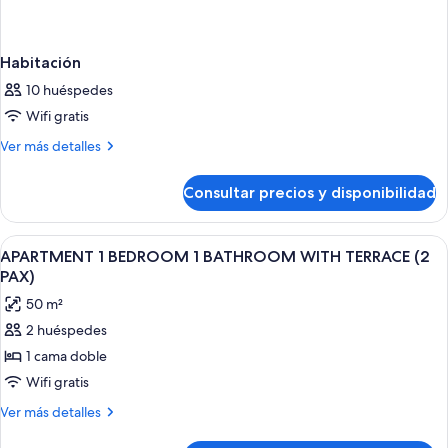
Habitación
10 huéspedes
Wifi gratis
Más
Ver más detalles
detalles
de
Consultar precios y disponibilidad
Habitación
Abrir
2 dormitorios, colchones con acolchado
7
APARTMENT 1 BEDROOM 1 BATHROOM WITH TERRACE (2
todas
PAX)
las
50 m²
fotos
2 huéspedes
de
1 cama doble
APARTMENT
1
Wifi gratis
BEDROOM
Más
Ver más detalles
1
detalles
de