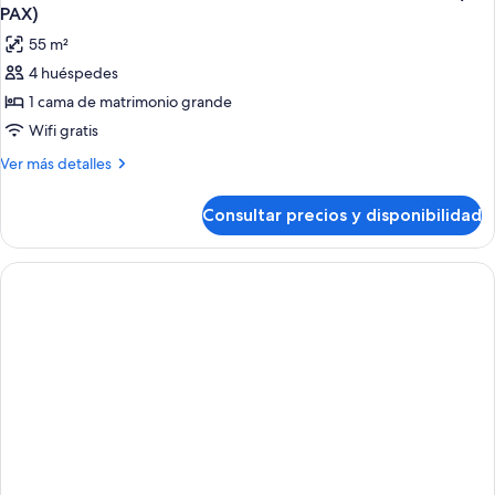
todas
baños
PAX)
las
55 m²
fotos
4 huéspedes
de
1 cama de matrimonio grande
APARTMENT
1
Wifi gratis
BEDROOM
Más
Ver más detalles
1
detalles
de
BATHROOM
Consultar precios y disponibilidad
APARTMENT
WITH
1
TERRACE
BEDROOM
(4
1
BATHROOM
PAX)
WITH
TERRACE
(4
PAX)