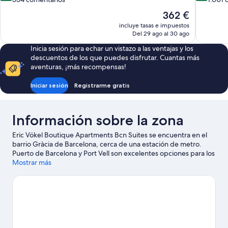
10,
10,
El
362 €
Excepcional,
Excepcion
precio
incluye tasas e impuestos
534 comentarios
1.001 com
actual
Del 29 ago al 30 ago
es
Inicia sesión para echar un vistazo a las ventajas y los
de
descuentos de los que puedes disfrutar. Cuantas más
362 €
aventuras, ¡más recompensas!
Iniciar sesión
Registrarme gratis
Información sobre la zona
Eric Vökel Boutique Apartments Bcn Suites se encuentra en el
barrio Gràcia de Barcelona, cerca de una estación de metro.
Puerto de Barcelona y Port Vell son excelentes opciones para los
que buscan unas vacaciones activas, pero si prefieres
Mostrar más
sumergirte en la naturaleza, Playa de La Barceloneta y Park Güell
son lo que necesitas. ¿Te apetece disfrutar de un evento
especial? Puedes buscar el calendario de Camp Nou o Circuito
de Cataluña.
Ver guía de viaje de Barcelona
Ver más apartamentos en Barcelona