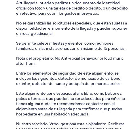
A tu llegada, pueden pedirte un documento de identidad
oficial con foto y una tarjeta de crédito o débito, o un depósito
en efectivo, para cubrir los gastos imprevistos.
No se garantizan las solicitudes especiales, que están sujetas a
disponibilidad en el momento de la llegada y pueden suponer
un recargo adicional.
Se permite celebrar fiestas y eventos, como reuniones
familiares, en las instalaciones con un máximo de 15 personas.
Nota del propietario: No Anti-social behaviour or loud music
after 11pm.
Entre los elementos de seguridad de este alojamiento, se
incluyen los siguientes: detector de monóxido de carbono,
extintor, detector de humo y botiquín de primeros auxilios.
Este alojamiento tiene espacios al aire libre, como balcones,
patios o terrazas que pueden no ser adecuados para niños; si
tienes alguna duda, te recomendamos contactar con el
alojamiento antes de tu llegada para confirmar que puedan
hospedarte en una habitación adecuada
Nuestro asociado, Vrbo, gestiona este alojamiento. Recibirás
un correo suyo con un enlace a tu cuenta de Vrbo para que