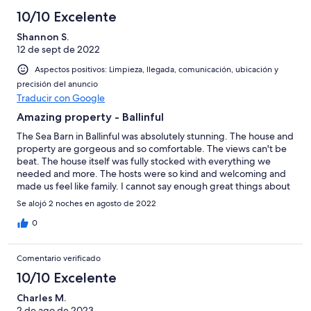
10/10 Excelente
Shannon S.
12 de sept de 2022
Aspectos positivos: Limpieza, llegada, comunicación, ubicación y
precisión del anuncio
Traducir con Google
Amazing property - Ballinful
The Sea Barn in Ballinful was absolutely stunning. The house and
property are gorgeous and so comfortable. The views can't be
beat. The house itself was fully stocked with everything we
needed and more. The hosts were so kind and welcoming and
made us feel like family. I cannot say enough great things about
this property. If you are traveling anywhere close to this location,
Se alojó 2 noches en agosto de 2022
you MUST stay here. You won't regret it!
0
Comentario verificado
10/10 Excelente
Charles M.
2 de ago de 2023