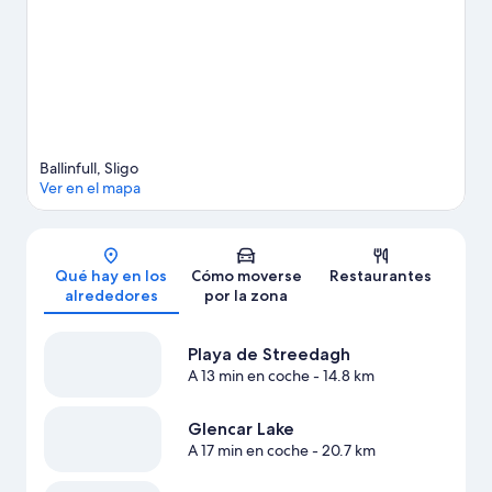
podrás vivir grandes aventuras practicando el ecoturismo o la
equitación en las inmediaciones.
Ver guía de viaje de Ballinful
Ballinfull, Sligo
Ver en el mapa
Mapa
Qué hay en los
Cómo moverse
Restaurantes
alrededores
por la zona
Playa de Streedagh
A 13 min en coche
- 14.8 km
Glencar Lake
A 17 min en coche
- 20.7 km