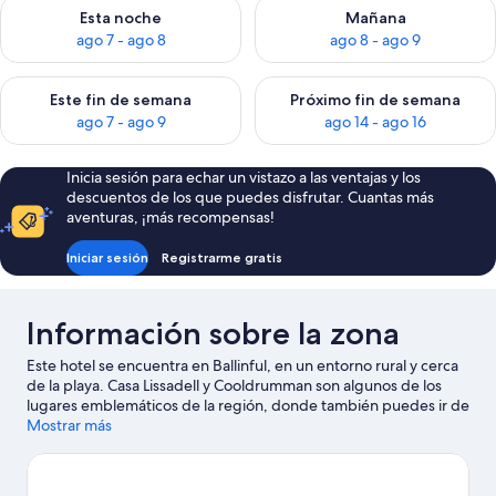
Consulta la disponibilidad para esta noche, ago 7 - ago 8
Consulta la disponibilidad pa
Esta noche
Mañana
ago 7 - ago 8
ago 8 - ago 9
Consulta la disponibilidad para este fin de semana, ago 7 - ag
Consulta la disponibilidad par
Este fin de semana
Próximo fin de semana
ago 7 - ago 9
ago 14 - ago 16
Inicia sesión para echar un vistazo a las ventajas y los
descuentos de los que puedes disfrutar. Cuantas más
aventuras, ¡más recompensas!
Iniciar sesión
Registrarme gratis
Información sobre la zona
Este hotel se encuentra en Ballinful, en un entorno rural y cerca
de la playa. Casa Lissadell y Cooldrumman son algunos de los
lugares emblemáticos de la región, donde también puedes ir de
compras por Centro Comercial Quayside y OConnell Street.
Mostrar más
¿Viajas con niños? Si es así, puedes llevarlos a The Model o a The
Niland Gallery. Tendrás la oportunidad de disfrutar del agua
realizando actividades como kayak o esnórquel, pero también