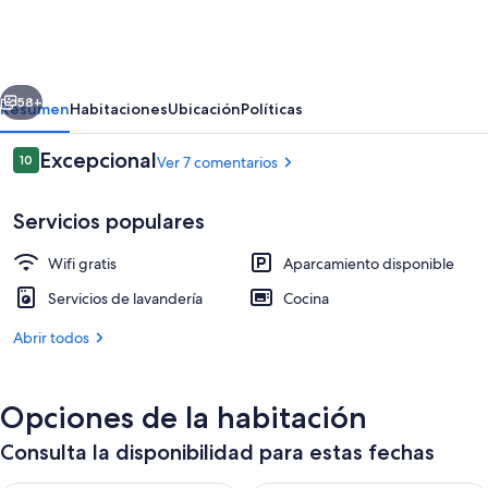
Villa,
Six
En-
erior
Siguiente
suite
58+
Resumen
Habitaciones
Ubicación
Políticas
Bedrooms,
Comentarios
Excepcional
10
Ver 7 comentarios
Paved
10 de 10
Path
Servicios populares
to
Sea,
Wifi gratis
Aparcamiento disponible
Personalised
Servicios de lavandería
Cocina
Service.
Abrir todos
Ubicación cercana a la playa, tumbonas
Opciones de la habitación
Consulta la disponibilidad para estas fechas