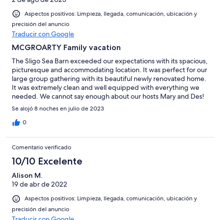
Aspectos positivos: Limpieza, llegada, comunicación, ubicación y
precisión del anuncio
Traducir con Google
MCGROARTY Family vacation
The Sligo Sea Barn exceeded our expectations with its spacious,
picturesque and accommodating location. It was perfect for our
large group gathering with its beautiful newly renovated home.
It was extremely clean and well equipped with everything we
needed. We cannot say enough about our hosts Mary and Des!
They went above and beyond to make our stay perfect. Their
Se alojó 8 noches en julio de 2023
sincere and gracious hospitality was unmatched. There was a
wonderful walking trail nearby with beautiful views and its
0
beach front was great for morning walks. We would highly
recommend for those looking for a very peaceful and beautiful
Comentario verificado
Sligo home away from home !
10/10 Excelente
Alison M.
19 de abr de 2022
Aspectos positivos: Limpieza, llegada, comunicación, ubicación y
precisión del anuncio
Traducir con Google