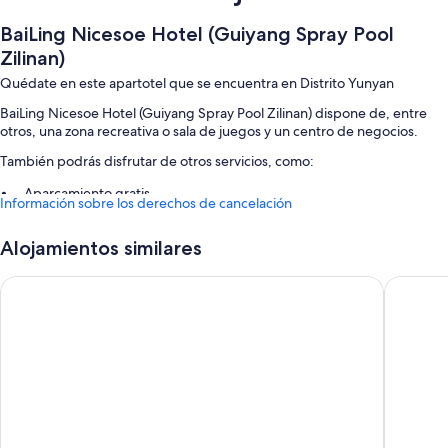
BaiLing Nicesoe Hotel (Guiyang Spray Pool
Zilinan)
Quédate en este apartotel que se encuentra en Distrito Yunyan
BaiLing Nicesoe Hotel (Guiyang Spray Pool Zilinan) dispone de, entre
otros, una zona recreativa o sala de juegos y un centro de negocios.
También podrás disfrutar de otros servicios, como:
Aparcamiento gratis
Información sobre los derechos de cancelación
Desayuno (de pago), un punto de recarga para coches y consigna
de equipaje
Alojamientos similares
Un ascensor y una caja fuerte en recepción
Poly International Hot Spring Hotel
Mcsrh Ho