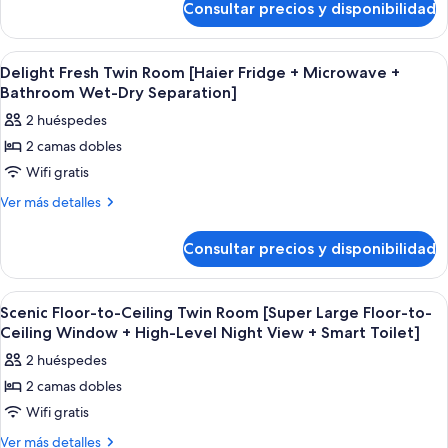
View
Consultar precios y disponibilidad
Bathroom
Cloud
Wet-
Projection
Wet-
Residence
Dry
Dry
Room
City-
Abrir
Habitación de hotel con dos camas, un
Separation)
Separation)
5
View
[Large
Delight Fresh Twin Room [Haier Fridge + Microwave +
todas
Projection
Bathroom Wet-Dry Separation]
Screen
Room
las
Projection
2 huéspedes
[Large
fotos
+
Screen
2 camas dobles
de
Projection
Mobile
Wifi gratis
Delight
+
Screen
Mobile
Fresh
Más
Ver más detalles
Casting
Screen
detalles
Twin
Casting
+
de
Room
Consultar precios y disponibilidad
+
Delight
Fridge
[Haier
Fridge
Fresh
&
&
Fridge
Twin
Abrir
Un dormitorio con una cama, una mesi
Microwave]
Microwave]
12
Room
+
Scenic Floor-to-Ceiling Twin Room [Super Large Floor-to-
todas
[Haier
Ceiling Window + High-Level Night View + Smart Toilet]
Microwave
Fridge
las
+
2 huéspedes
+
fotos
Bathroom
Microwave
2 camas dobles
de
+
Wet-
Wifi gratis
Scenic
Bathroom
Dry
Wet-
Floor-
Más
Ver más detalles