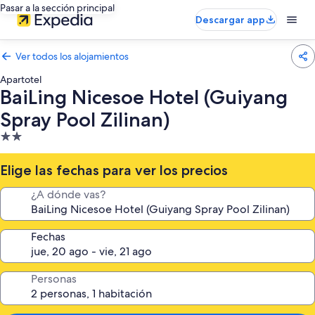
Pasar a la sección principal
Descargar app
Ver todos los alojamientos
Apartotel
BaiLing Nicesoe Hotel (Guiyang
Spray Pool Zilinan)
Alojamiento
de
2.0 estrellas
Elige las fechas para ver los precios
¿A dónde vas?
Fechas
Personas