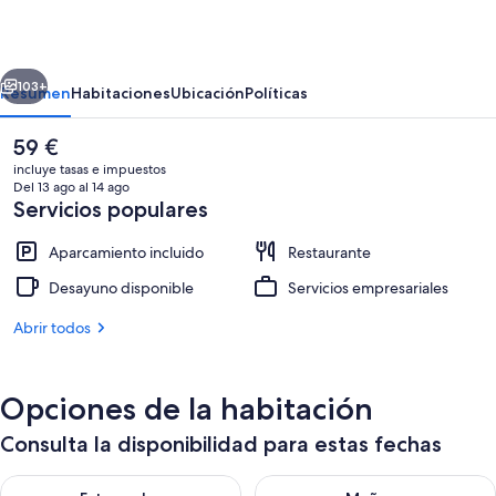
Hotel
(Guiyang
erior
Siguiente
Spray
103+
Resumen
Habitaciones
Ubicación
Políticas
Pool
El
59 €
Zilinan)
precio
incluye tasas e impuestos
actual
Del 13 ago al 14 ago
es
Servicios populares
de
59 €
Aparcamiento incluido
Restaurante
Desayuno disponible
Servicios empresariales
Exterior
Abrir todos
Opciones de la habitación
Consulta la disponibilidad para estas fechas
Consulta la disponibilidad para esta noche, ago 6 - ago 7
Consulta la disponibilidad pa