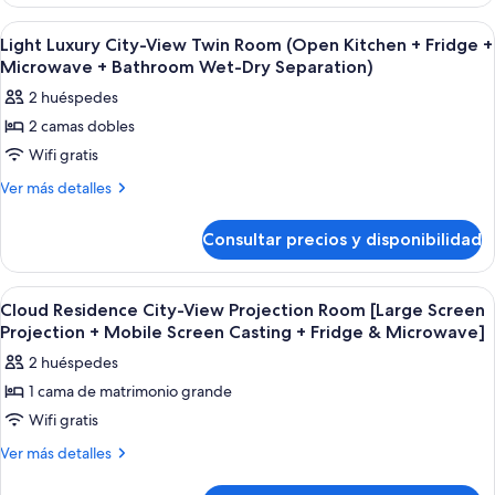
Luxury
Bed
City-
Abrir
Una habitación de hotel moderna con do
9
View
Room
Light Luxury City-View Twin Room (Open Kitchen + Fridge +
todas
Double
Microwave + Bathroom Wet-Dry Separation)
(Haier
Bed
las
Fridge
2 huéspedes
Room
fotos
+
(Haier
2 camas dobles
de
Fridge
Microwave
Wifi gratis
Light
+
+
Microwave
Luxury
Más
Ver más detalles
Bathroom
+
detalles
City-
Bathroom
Wet-
de
View
Consultar precios y disponibilidad
Wet-
Light
Dry
Twin
Dry
Luxury
Separation)
Separation)
Room
City-
Abrir
Una habitación de hotel moderna con 
8
View
(Open
Cloud Residence City-View Projection Room [Large Screen
todas
Twin
Projection + Mobile Screen Casting + Fridge & Microwave]
Kitchen
Room
las
+
2 huéspedes
(Open
fotos
Fridge
Kitchen
1 cama de matrimonio grande
de
+
+
Wifi gratis
Cloud
Fridge
Microwave
+
Residence
Más
Ver más detalles
+
Microwave
detalles
City-
+
Bathroom
de