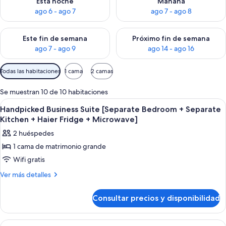
Esta noche
Mañana
ago 6 - ago 7
ago 7 - ago 8
Consulta la disponibilidad para este fin de semana, ago 7 - ag
Consulta la disponibilidad par
Este fin de semana
Próximo fin de semana
ago 7 - ago 9
ago 14 - ago 16
Filtros
Todas las habitaciones
1 cama
2 camas
disponibles
para
Se muestran 10 de 10 habitaciones
las
Abrir
Habitación de hotel moderna con una c
6
Handpicked Business Suite [Separate Bedroom + Separate
habitaciones
todas
Kitchen + Haier Fridge + Microwave]
las
2 huéspedes
fotos
1 cama de matrimonio grande
de
Wifi gratis
Handpicked
Business
Más
Ver más detalles
detalles
Suite
de
[Separate
Consultar precios y disponibilidad
Handpicked
Bedroom
Business
+
Suite
Abrir
Una habitación de hotel moderna con u