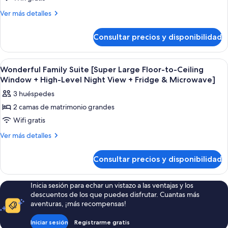
Large
Ceiling
Executive
Floor-
Más
Ver más detalles
Window
to-
Suite
detalles
+
Ceiling
de
Consultar precios y disponibilidad
Window
Executive
High-
+
Suite
Level
High-
Abrir
Un hotel moderno con una cama grande,
Night
Level
7
Wonderful Family Suite [Super Large Floor-to-Ceiling
todas
Night
View
Window + High-Level Night View + Fridge & Microwave]
View
las
+
+
3 huéspedes
fotos
Smart
Smart
2 camas de matrimonio grandes
de
Toilet]
Toilet]
Wifi gratis
Wonderful
Family
Más
Ver más detalles
detalles
Suite
de
[Super
Consultar precios y disponibilidad
Wonderful
Large
Family
Floor-
Suite
Inicia sesión para echar un vistazo a las ventajas y los
[Super
to-
descuentos de los que puedes disfrutar. Cuantas más
Large
Ceiling
aventuras, ¡más recompensas!
Floor-
Window
to-
Iniciar sesión
Registrarme gratis
+
Ceiling