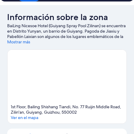
Window
High-
+
Level
Información sobre la zona
High-
Night
Level
BaiLing Nicesoe Hotel (Guiyang Spray Pool Zilinan) se encuentra
Night
View
en Distrito Yunyan, un barrio de Guiyang. Pagoda de Jiaxiu y
View
+
Pabellón Laixian son algunos de los lugares emblemáticos de la
+
Fridge
región, donde también puedes acercarte a atractivos turísticos
Mostrar más
Fridge
&
como Parque Temático Valle de la Ciencia Ficción y Base de
&
Entrenamiento del Lago Hongfeng.
Ver guía de viaje de
Microwave]
Microwave]
Guiyang
Ver más apartoteles en Guiyang
1st Floor, Bailing Shishang Tiandi, No. 77 Ruijin Middle Road,
Zilin'an, Guiyang, Guizhou, 550002
Ver en el mapa
Mapa