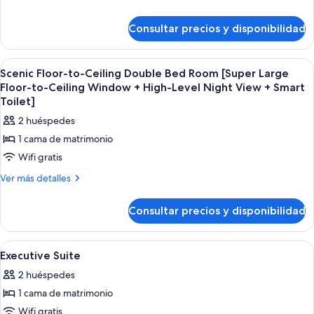
Separation]
Dry
detalles
to-
Separation]
de
Ceiling
Consultar precios y disponibilidad
Scenic
Twin
Floor-
Room
to-
Abrir
Habitación de hotel con una cama gran
5
Ceiling
[Super
Scenic Floor-to-Ceiling Double Bed Room [Super Large
todas
Twin
Floor-to-Ceiling Window + High-Level Night View + Smart
Large
Room
las
Toilet]
Floor-
[Super
fotos
2 huéspedes
to-
Large
de
Floor-
Ceiling
1 cama de matrimonio
Scenic
to-
Window
Wifi gratis
Ceiling
Floor-
+
Window
to-
Más
Ver más detalles
+
High-
detalles
Ceiling
High-
Level
de
Double
Level
Consultar precios y disponibilidad
Scenic
Night
Night
Bed
Floor-
View
View
to-
Room
Abrir
Habitación de hotel con una cama gran
+
+
4
Ceiling
Executive Suite
[Super
Smart
todas
Double
Smart
Toilet]
Large
2 huéspedes
Bed
las
Toilet]
Floor-
Room
1 cama de matrimonio
fotos
[Super
to-
de
Wifi gratis