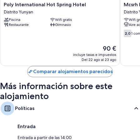
Poly
Mcsrh
Poly International Hot Spring Hotel
Mcsrh 
International
Hotel-
Distrito Yunyan
Distrito
Hot
Guiyang
Piscina
Wifi gratis
Wifi gr
Spring
Penshui
Restaurante
Gimnasio
Aire a
Hotel
Distrito
Distrito
Yunyan
2.0
2,0
1 co
Yunyan
sobre
10,
El
90 €
1 coment
precio
incluye tasas e impuestos
actual
Del 22 ago al 23 ago
es
de
Comparar alojamientos parecidos
90 €
Más información sobre este
alojamiento
Políticas
Entrada
Entrada a partir de las 14:00