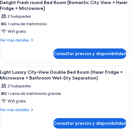
10
[Separate
Separate
Delight Fresh round Bed Room [Romantic City View + Haier
todas
Bedroom
Fridge + Microwave]
Kitchen
+
las
+
2 huéspedes
Separate
fotos
Haier
Kitchen
1 cama de matrimonio
de
+
Fridge
Wifi gratis
Delight
Haier
+
Fridge
Fresh
Más
Ver más detalles
Microwave]
+
detalles
round
Microwave]
de
Bed
Consultar precios y disponibilidad
Delight
Room
Fresh
[Romantic
round
Abrir
Habitación de hotel con una cama grande
9
Bed
City
Light Luxury City-View Double Bed Room (Haier Fridge +
todas
Room
Microwave + Bathroom Wet-Dry Separation)
View
[Romantic
las
+
2 huéspedes
City
fotos
Haier
View
1 cama de matrimonio grande
de
+
Fridge
Wifi gratis
Light
Haier
+
Fridge
Luxury
Más
Ver más detalles
Microwave]
+
detalles
City-
Microwave]
de
View
Consultar precios y disponibilidad
Light
Double