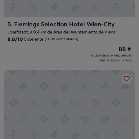
n
e
a
o
p
g
s
t
e
g
i
i
Flemings Selection Hotel Wien-City
u
5. Flemings Selection Hotel Wien-City
o
n
s
n
Josefstadt, a 0,4 km de Área del Ayuntamiento de Viena
t
t
"
8.8
8,8/10
h
Excelente
(1.003 comentarios)
a
sobre
e
c
El
88 €
10,
r
a
precio
Excelente,
incluye tasas e impuestos
o
m
actual
Del 16 ago al 17 ago
(1.003 comentarios)
o
i
es
m
n
de
Hotel Rathaus Wein & Design
.
a
88 €
"
r
,
c
a
s
i
t
o
d
o
s