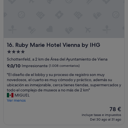
o
t
a
e
e
b
s
p
l
p
o
e
r
r
.
o
e
N
b
s
o
l
t
s
e
o
Ruby Marie Hotel Vienna by IHG
16. Ruby Marie Hotel Vienna by IHG
a
m
l
y
Alojamiento
a
o
u
,
de
r
Schottenfeld, a 2 km de Área del Ayuntamiento de Viena
d
p
4.0 estrellas
e
a
9.0
9,0/10
Impresionante
(1.008 comentarios)
e
c
r
sobre
r
o
"
"El diseño de el lobby y su proceso de registro son muy
o
10,
o
m
E
novedosos, el cuarto es muy cómodo y práctico, además su
n
Impresionante,
c
i
l
ubicación es inmejorable, cerca tienes tiendas, supermercados y
e
(1.008 comentarios)
o
e
d
todo el complejo de museos a no más de 2 km"
n
n
n
i
MIGUEL
t
e
d
s
Ver menos
o
q
o
e
d
El
78 €
u
a
ñ
o
precio
i
incluye tasas e impuestos
m
o
.
actual
p
Del 30 ago al 31 ago
p
d
E
es
a
l
e
s