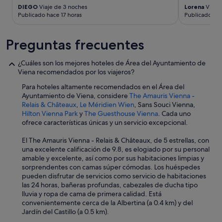
o
DIEGO
Viaje de 3 noches
Lorena
Viaje 
d
Publicado hace 17 horas
Publicado hac
e
m
u
Preguntas frecuentes
s
e
¿Cuáles son los mejores hoteles de Área del Ayuntamiento de
o
Viena recomendados por los viajeros?
s
a
Para hoteles altamente recomendados en el Área del
n
Ayuntamiento de Viena, considere
The Amauris Vienna -
o
Relais & Châteaux
,
Le Méridien Wien
, Sans Souci Vienna,
m
Hilton Vienna Park
y
The Guesthouse Vienna
. Cada uno
á
ofrece características únicas y un servicio excepcional.
s
d
El The Amauris Vienna - Relais & Châteaux, de 5 estrellas, con
e
una excelente calificación de 9.8, es elogiado por su personal
2
amable y excelente, así como por sus habitaciones limpias y
k
sorprendentes con camas súper cómodas. Los huéspedes
m
pueden disfrutar de servicios como servicio de habitaciones
"
las 24 horas, bañeras profundas, cabezales de ducha tipo
lluvia y ropa de cama de primera calidad. Está
convenientemente cerca de la Albertina (a 0.4 km) y del
Jardín del Castillo (a 0.5 km).