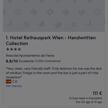
Hotel Rathauspark Wien - Handwritten Collection
1. Hotel Rathauspark Wien - Handwritten
Collection
Alojamiento
de
Área del Ayuntamiento de Viena
4.0 estrellas
8.8
8,8/10
Excelente
(1.008 comentarios)
sobre
"
"Very clean, very friendly staff. Only letdown for me was the lack
10,
V
of minibar/ fridge in the room and the bar is just a part of t the
Excelente,
e
reception"
(1.008 comentarios)
r
C K
y
Ver menos
c
El
111 €
l
precio
incluye tasas e impuestos
e
actual
Del 30 ago al 31 ago
a
es
n