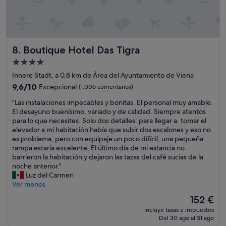
c
t
ó
i
m
e
o
n
d
e
Boutique Hotel Das Tigra
8. Boutique Hotel Das Tigra
o
m
,
e
Alojamiento
u
t
de
Innere Stadt, a 0,8 km de Área del Ayuntamiento de Viena
n
r
4.0 estrellas
p
o
9.6
9,6/10
Excepcional
(1.006 comentarios)
o
y
sobre
"
"Las instalaciones impecables y bonitas. El personal muy amable.
q
t
10,
L
El desayuno buenísimo, variado y de calidad. Siempre atentos
u
r
Excepcional,
a
para lo que necesites. Solo dos detalles: para llegar a. tomar el
i
a
(1.006 comentarios)
s
elevador a mi habitación había que subir dos escalones y eso no
t
n
i
es problema, pero con equipaje un poco difícil, una pequeña
o
v
n
rampa estaría excelente, El último día de mi estancia no
a
í
s
barrieron la habitación y dejaron las tazas del café sucias de la
l
a
t
noche anterior."
t
c
a
Luz del Carmen
o
e
l
Ver menos
e
r
a
l
c
El
152 €
c
p
a
precio
incluye tasas e impuestos
i
r
.
actual
Del 30 ago al 31 ago
o
e
E
es