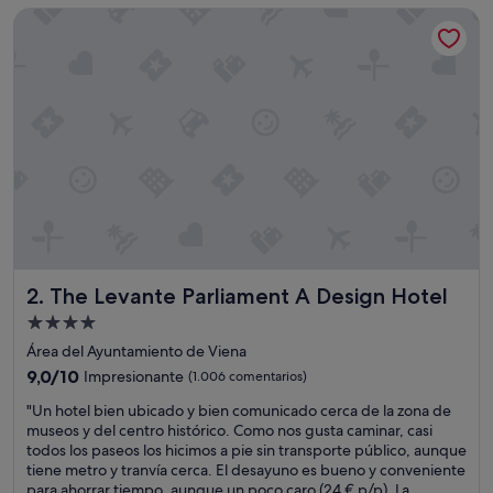
de
The Levante Parliament A Design Hotel
,
111 €
v
e
r
y
f
r
i
e
n
d
l
y
s
The Levante Parliament A Design Hotel
2. The Levante Parliament A Design Hotel
t
a
Alojamiento
f
de
Área del Ayuntamiento de Viena
f
4.0 estrellas
.
9.0
9,0/10
Impresionante
(1.006 comentarios)
O
sobre
"
"Un hotel bien ubicado y bien comunicado cerca de la zona de
n
10,
U
museos y del centro histórico. Como nos gusta caminar, casi
l
Impresionante,
n
todos los paseos los hicimos a pie sin transporte público, aunque
y
(1.006 comentarios)
h
tiene metro y tranvía cerca. El desayuno es bueno y conveniente
l
o
para ahorrar tiempo, aunque un poco caro (24 € p/p). La
e