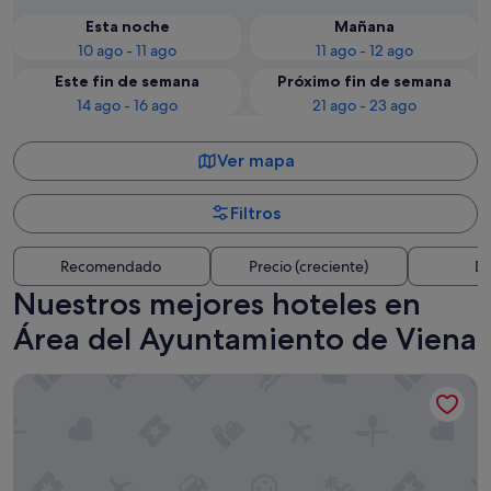
Esta noche
Mañana
10 ago - 11 ago
11 ago - 12 ago
Este fin de semana
Próximo fin de semana
14 ago - 16 ago
21 ago - 23 ago
Ver mapa
Filtros
Recomendado
Precio (creciente)
Di
Nuestros mejores hoteles en
Área del Ayuntamiento de Viena
Hotel Rathauspark Wien - Handwritten Collection