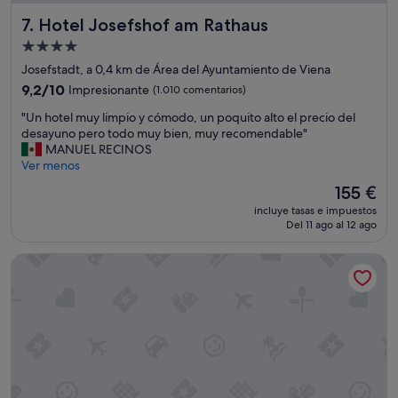
n
Hotel Josefshof am Rathaus
t
7. Hotel Josefshof am Rathaus
r
Alojamiento
a
de
Josefstadt, a 0,4 km de Área del Ayuntamiento de Viena
n
4.0 estrellas
s
9.2
9,2/10
Impresionante
(1.010 comentarios)
p
sobre
"
"Un hotel muy limpio y cómodo, un poquito alto el precio del
o
10,
U
desayuno pero todo muy bien, muy recomendable"
r
Impresionante,
n
MANUEL RECINOS
t
(1.010 comentarios)
h
Ver menos
e
o
p
El
155 €
t
ú
precio
incluye tasas e impuestos
e
b
actual
Del 11 ago al 12 ago
l
l
es
m
i
de
Boutique Hotel Das Tigra
u
c
155 €
y
o
l
,
i
a
m
u
p
n
i
q
o
u
y
e