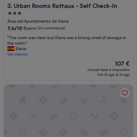
n
Urban Rooms Rathaus - Self Check-In
3. Urban Rooms Rathaus - Self Check-In
c
i
a
b
Alojamiento
d
a
de
Área del Ayuntamiento de Viena
o
r
3.0 estrellas
c
7.6
/
7,6/10
Bueno
(34 comentarios)
e
sobre
f
"
"The room was clean but there was a strong smell of sewage in
r
10,
r
T
the room."
c
Bueno,
i
h
Elena
a
(34 comentarios)
d
e
Ver menos
d
g
r
e
e
El
107 €
o
l
i
precio
incluye tasas e impuestos
o
a
n
actual
Del 13 ago al 14 ago
m
z
t
es
w
o
h
de
KH Apartments
a
n
e
107 €
s
a
r
c
d
o
l
e
o
e
m
m
a
u
a
n
s
n
b
e
d
u
o
t
t