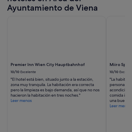
p
1 noche
l
Ayuntamiento de Viena
e
y
a
r
2 adultos.
n
m
Premier Inn Wien City Hauptbahnhof
Miiro Spit
Los
o
e
precios
c
r
y
h
c
la
e
a
disponibilidad
a
d
están
n
o
sujetos
t
s
a
e
y
cambios.
r
t
Premier Inn Wien City Hauptbahnhof
Miiro Spi
Pueden
i
o
aplicarse
10/10
Excelente
10/10
Excelen
o
d
términos
r
"El hotel está bien, situado junto a la estación,
"La habitaci
o
y
.
zona muy tranquila. La habitación era correcta
personal es 
e
condiciones
"
pero la limpieza es bajo demanda, así que no nos
acondicionad
l
adicionales.
hacieron la habitación en tres noches."
comida itali
c
Leer menos
una buena u
o
Leer menos
m
p
l
e
j