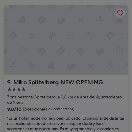
n
c
l
de
Miiro Spittelberg NEW OPENING
e
i
d
152 €
s
o
e
i
d
s
m
e
a
p
l
y
e
d
u
c
e
n
a
s
o
b
a
e
l
y
s
e
u
b
s
n
u
y
o
e
b
p
n
Miiro Spittelberg NEW OPENING
9. Miiro Spittelberg NEW OPENING
o
e
o
n
r
y
Alojamiento
i
o
c
de
Zona peatonal Spittelberg, a 0,8 km de Área del Ayuntamiento
t
t
o
4.0 estrellas
de Viena
a
o
n
s
9.8
d
9,8/10
Excepcional
v
(162 comentarios)
.
sobre
o
e
"
"Es un hotel moderno muy bien ubicado. El personal de distintas
E
10,
m
n
E
nacionalidades puede resolver cualquier duda y hacer
l
Excepcional,
u
i
s
sugerencias muy oportunas. Es muy agradable y la comida es
p
(162 comentarios)
y
e