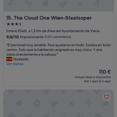
q
u
e
u
e
n
e
p
t
s
a
The Cloud One Wien-Staatsoper
15. The Cloud One Wien-Staatsoper
e
u
r
"
Alojamiento
b
a
i
de
m
Innere Stadt, a 1,2 km de Área del Ayuntamiento de Viena
r
i
3.5 estrellas
9.0
9,0/10
Impresionante
(1.011 comentarios)
d
e
sobre
o
s
"
"El personal muy amable. Nos ayudaron en todo. Estaba en todo
10,
s
u
E
centro. Solo que la habitación asignada es muy chica. Y aire
Impresionante,
e
n
l
daba directamente a la cabeza."
(1.011 comentarios)
s
l
p
Nadezda
c
u
e
Ver menos
a
j
r
El
110 €
l
o
s
precio
o
y
incluye tasas e impuestos
o
actual
n
Del 1 sept al 2 sept
j
n
es
e
u
a
de
s
s
Ruby Marie Hotel Vienna by IHG
l
110 €
y
t
m
e
a
u
s
m
y
o
e
a
n
n
m