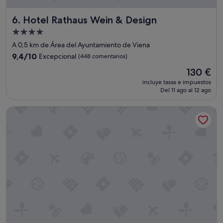
l
o
Hotel Rathaus Wein & Design
6. Hotel Rathaus Wein & Design
s
p
Alojamiento
a
de
A 0,5 km de Área del Ayuntamiento de Viena
s
4.0 estrellas
9.4
e
9,4/10
Excepcional
(448 comentarios)
sobre
o
El
130 €
10,
s
precio
Excepcional,
l
incluye tasas e impuestos
actual
Del 11 ago al 12 ago
(448 comentarios)
o
es
s
de
h
Hotel Josefshof am Rathaus
130 €
i
c
i
m
o
s
a
p
i
e
s
i