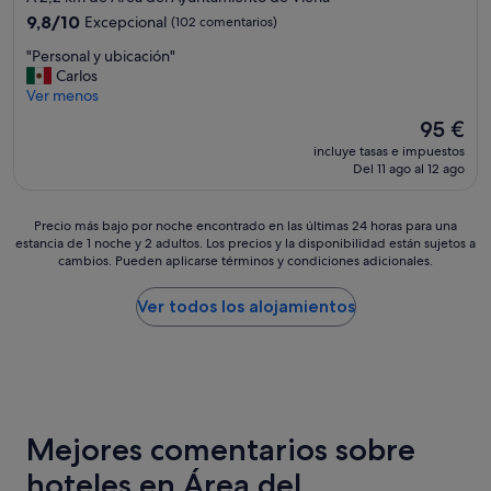
b
a
4.0 estrellas
o
"
l
9.8
9,8/10
Excepcional
(102 comentarios)
s
n
e
sobre
y
l
"
"Personal y ubicación"
,
10,
c
a
P
Carlos
c
Excepcional,
ó
s
e
Ver menos
e
(102 comentarios)
m
t
r
r
El
95 €
o
a
s
c
precio
d
incluye tasas e impuestos
z
o
a
actual
Del 11 ago al 12 ago
a
a
n
t
es
s
s
a
i
de
i
d
l
e
95 €
Precio
Precio más bajo por noche encontrado en las últimas 24 horas para una
n
e
y
n
estancia de 1 noche y 2 adultos. Los precios y la disponibilidad están sujetos a
más
s
l
u
e
cambios. Pueden aplicarse términos y condiciones adicionales.
bajo
t
c
b
s
por
a
a
i
t
noche
Ver todos los alojamientos
l
f
c
i
encontrado
a
é
a
e
en
c
s
c
n
las
i
u
i
d
últimas
o
c
ó
a
24 horas
n
i
n
s
para
e
a
"
,
Mejores comentarios sobre
una
s
s
s
estancia
.
d
u
hoteles en Área del
de
"
e