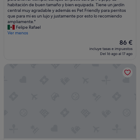
t
habitación de buen tamaño y bien equipada. Tiene un jardín
t
e
central muy agradable y además es Pet Friendly para perritos
d
l
que para mi es un lujo y justamente por esto lo recomiendo
o
b
ampliamente."
w
i
Felipe Rafael
n
e
Ver menos
f
n
o
El
86 €
u
r
precio
incluye tasas e impuestos
b
m
actual
Del 16 ago al 17 ago
i
e
es
c
w
de
Urban Rooms Rathaus - Self Check-In
a
a
86 €
d
s
o
t
y
h
b
e
i
l
e
a
n
c
c
k
o
o
m
f
u
m
n
i
i