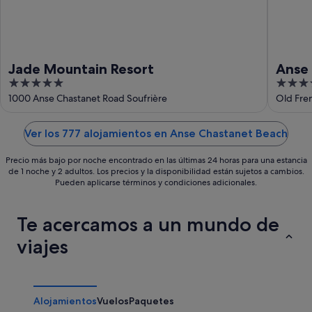
ago
Jade Mountain Resort
Anse 
5
4
out
out
1000 Anse Chastanet Road Soufrière
Old Fre
of
of
5
5
Ver los 777 alojamientos en Anse Chastanet Beach
Precio más bajo por noche encontrado en las últimas 24 horas para una estancia
de 1 noche y 2 adultos. Los precios y la disponibilidad están sujetos a cambios.
Pueden aplicarse términos y condiciones adicionales.
Te acercamos a un mundo de
viajes
Alojamientos
Vuelos
Paquetes