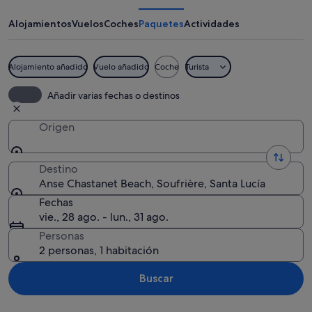
Beach
Alojamientos
Vuelos
Coches
Paquetes
Actividades
Alojamiento añadido
Vuelo añadido
Coche
Turista
Un paisaje costero con un pico de mon
Añadir varias fechas o destinos
Origen
Destino
Anse Chastanet Beach, Soufrière, Santa Lucía
Fechas
vie., 28 ago. - lun., 31 ago.
Personas
2 personas, 1 habitación
Buscar
Ver mapa