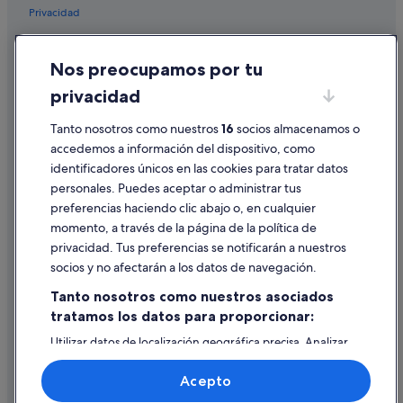
Privacidad
Cookies
Nos preocupamos por tu
Condiciones de uso
privacidad
Información legal/contacto
Tanto nosotros como nuestros
16
socios almacenamos o
Pautas sobre el contenido y cómo denunciar contenido
accedemos a información del dispositivo, como
identificadores únicos en las cookies para tratar datos
Ayuda
personales. Puedes aceptar o administrar tus
Ayuda
preferencias haciendo clic abajo o, en cualquier
momento, a través de la página de la política de
Cancelar un vuelo
privacidad. Tus preferencias se notificarán a nuestros
Cancelar una reserva de hotel o de un alquiler vacacional
socios y no afectarán a los datos de navegación.
Plazos de reembolso
Tanto nosotros como nuestros asociados
tratamos los datos para proporcionar:
Utilizar un cupón de Expedia
Utilizar datos de localización geográfica precisa. Analizar
Documentos para viajes internacionales
activamente las características del dispositivo para su
identificación. Almacenar la información en un dispositivo
Acepto
y/o acceder a ella. Publicidad y contenido personalizados,