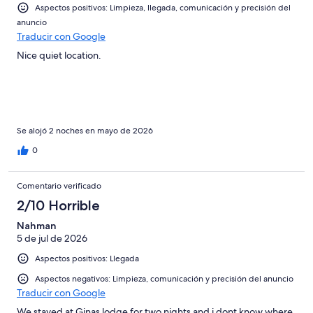
-
2
Aspectos positivos: Limpieza, llegada, comunicación y precisión del
Mediocre
-
anuncio
Traducir con Google
Horrible
Nice quiet location.
Se alojó 2 noches en mayo de 2026
0
Comentario verificado
2/10 Horrible
Nahman
5 de jul de 2026
Aspectos positivos: Llegada
Aspectos negativos: Limpieza, comunicación y precisión del anuncio
Traducir con Google
We stayed at Ginas lodge for two nights and i dont know where