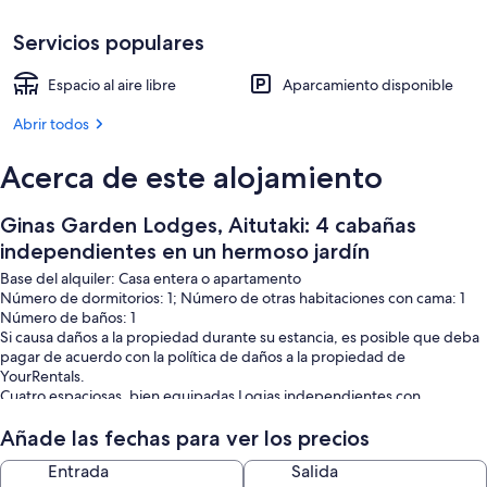
Exterior
Servicios populares
Espacio al aire libre
Aparcamiento disponible
Abrir todos
Acerca de este alojamiento
Ginas Garden Lodges, Aitutaki: 4 cabañas
independientes en un hermoso jardín
Base del alquiler: Casa entera o apartamento
Número de dormitorios: 1; Número de otras habitaciones con cama: 1
Número de baños: 1
Si causa daños a la propiedad durante su estancia, es posible que deba
pagar de acuerdo con la política de daños a la propiedad de
YourRentals.
Cuatro espaciosas, bien equipadas Logias independientes con
instalaciones de cocina. Ubicado en un hermoso jardín, dos acres de
flores, plantas y árboles cerca de Tautu Village. Un viaje de diez minutos
Añade las fechas para ver los precios
lo lleva al centro de Arutanga, la oficina de correos, el puerto, el club de
Entrada
Salida
pesca, el mercado y la playa.