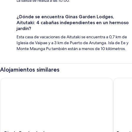
La salida se realiza a las 10:00.
¿Dónde se encuentra Ginas Garden Lodges,
Aitutaki: 4 cabañas independientes en un hermoso
jardín?
Esta casa de vacaciones de Aitutaki se encuentra a 0,7 km de
Iglesia de Vaipae y a 3 km de Puerto de Arutanga. Isla de Ee y
Monte Maunga Pu también están a menos de 10 kilómetros.
Alojamientos similares
Gina's Garden Lodges
Resort T