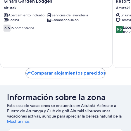
Gina's
Resort
Gina's Garden Lodges
Resort
Garden
Tava'e
Aitutaki
Aitutaki
Lodges
Aitutaki
Aparcamiento incluido
Servicios de lavandería
En una
Aitutaki
Cocina
Comedor o salón
Desayu
6.6
9.6
Exc
6,6
16 comentarios
9,6
sobre
sobre
106 
10,
10,
16 comentarios
Excepcio
106 com
Comparar alojamientos parecidos
Información sobre la zona
Esta casa de vacaciones se encuentra en Aitutaki. Acércate a
Puerto de Arutanga y Club de golf Aitutaki si buscas unas
vacaciones activas, aunque para apreciar la belleza natural de la
región lo mejor es visitar Isla de Ee o Monte Maunga Pu.
Mostrar más
Ver guía
de viaje de Aitutaki