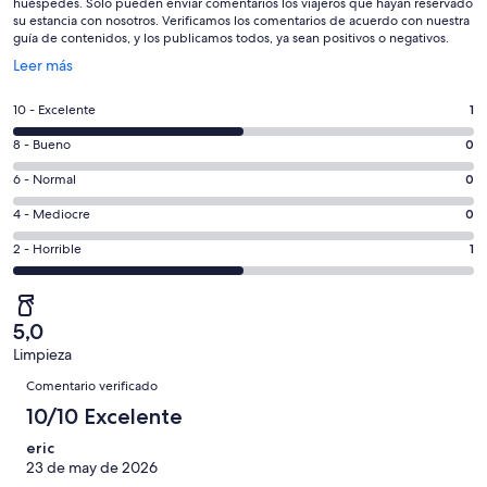
huéspedes. Solo pueden enviar comentarios los viajeros que hayan reservado
su estancia con nosotros. Verificamos los comentarios de acuerdo con nuestra
guía de contenidos, y los publicamos todos, ya sean positivos o negativos.
Se
Leer más
abre
en
1
10 - Excelente
1
una
comentarios
ventana
0
8 - Bueno
0
de
nueva
comentarios
un
0
6 - Normal
0
de
total
comentarios
un
0
4 - Mediocre
0
de
de
total
comentarios
2
un
1
2 - Horrible
1
de
de
con
total
comentarios
2
un
una
de
de
con
total
puntuación
2
un
una
de
5,0
de
con
total
puntuación
2
Limpieza
10
una
de
de
Comentarios
con
-
puntuación
2
Comentario verificado
8
una
Excelente
de
con
10/10 Excelente
-
puntuación
6
una
Bueno
de
eric
-
puntuación
4
23 de may de 2026
Normal
de