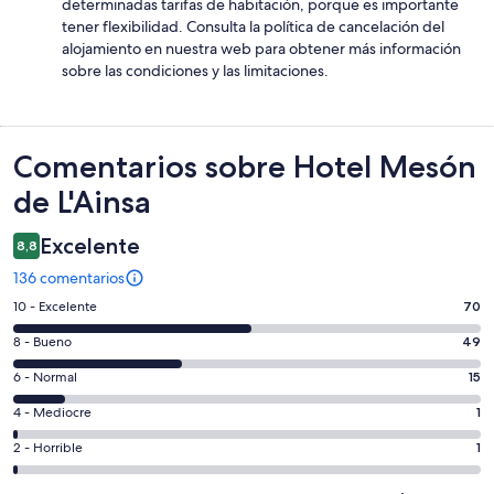
determinadas tarifas de habitación, porque es importante
tener flexibilidad. Consulta la política de cancelación del
alojamiento en nuestra web para obtener más información
sobre las condiciones y las limitaciones.
Comentarios
Comentarios sobre Hotel Mesón
de L'Ainsa
Excelente
8,8
136 comentarios
70
10 - Excelente
70
comentarios
49
8 - Bueno
49
de
comentarios
un
15
6 - Normal
15
de
total
comentarios
un
1
4 - Mediocre
1
de
de
total
comentarios
136
un
1
2 - Horrible
1
de
de
con
total
comentarios
136
un
una