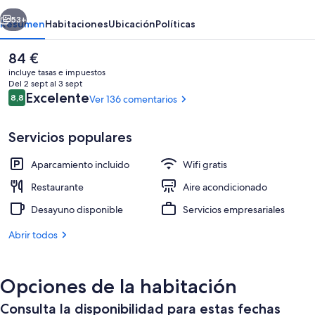
L'Ainsa
erior
Siguiente
53+
Resumen
Habitaciones
Ubicación
Políticas
El
84 €
precio
incluye tasas e impuestos
actual
Del 2 sept al 3 sept
es
Comentarios
Excelente
8,8
Ver 136 comentarios
8,8 de 10
de
84 €
Servicios populares
Aparcamiento incluido
Wifi gratis
Cafetería
Restaurante
Aire acondicionado
Desayuno disponible
Servicios empresariales
Abrir todos
Opciones de la habitación
Consulta la disponibilidad para estas fechas