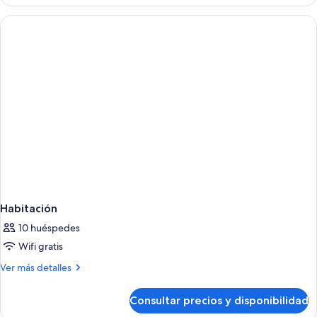
familiar,
terraza
Habitación
10 huéspedes
Wifi gratis
Más
Ver más detalles
detalles
de
Consultar precios y disponibilidad
Habitación