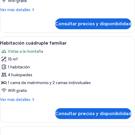
Wifi gratis
balcón
Más
Ver más detalles
detalles
de
Consultar precios y disponibilidad
Habitación
triple
estándar,
Abrir
Una habitación con dos camas, un escrit
7
balcón
Habitación cuádruple familiar
todas
Vistas a la montaña
las
15 m²
fotos
de
1 habitación
Habitación
4 huéspedes
cuádruple
1 cama de matrimonio y 2 camas individuales
familiar
Wifi gratis
Más
Ver más detalles
detalles
de
Consultar precios y disponibilidad
Habitación
cuádruple
familiar