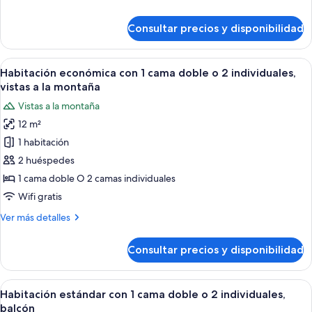
detalles
de
Consultar precios y disponibilidad
Habitación
individual
estándar
Abrir
Una habitación con dos camas, un armar
7
Habitación económica con 1 cama doble o 2 individuales,
todas
vistas a la montaña
las
Vistas a la montaña
fotos
12 m²
de
1 habitación
Habitación
económica
2 huéspedes
con
1 cama doble O 2 camas individuales
1
Wifi gratis
cama
Más
Ver más detalles
doble
detalles
o
de
Consultar precios y disponibilidad
Habitación
2
económica
individuales,
con
Abrir
Habitación de hotel con dos camas, un 
vistas
10
1
Habitación estándar con 1 cama doble o 2 individuales,
todas
a
cama
balcón