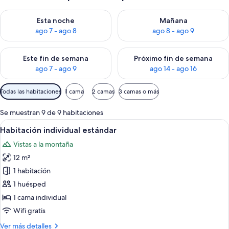
Consulta la disponibilidad para esta noche, ago 7 - ago 8
Consulta la disponibilidad pa
Esta noche
Mañana
ago 7 - ago 8
ago 8 - ago 9
Consulta la disponibilidad para este fin de semana, ago 7 - ag
Consulta la disponibilidad par
Este fin de semana
Próximo fin de semana
ago 7 - ago 9
ago 14 - ago 16
Filtros
Todas las habitaciones
1 cama
2 camas
3 camas o más
disponibles
para
Se muestran 9 de 9 habitaciones
las
Abrir
Un dormitorio con una colcha estampa
8
Habitación individual estándar
habitaciones
todas
Vistas a la montaña
las
12 m²
fotos
de
1 habitación
Habitación
1 huésped
individual
1 cama individual
estándar
Wifi gratis
Más
Ver más detalles