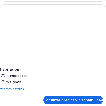
Habitación
10 huéspedes
Wifi gratis
Más
Ver más detalles
detalles
de
Consultar precios y disponibilidad
Habitación