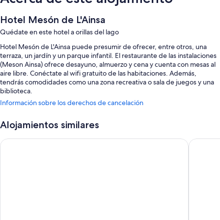
Hotel Mesón de L'Ainsa
Quédate en este hotel a orillas del lago
Hotel Mesón de L'Ainsa puede presumir de ofrecer, entre otros, una
terraza, un jardín y un parque infantil. El restaurante de las instalaciones
(Meson Ainsa) ofrece desayuno, almuerzo y cena y cuenta con mesas al
aire libre. Conéctate al wifi gratuito de las habitaciones. Además,
tendrás comodidades como una zona recreativa o sala de juegos y una
biblioteca.
Información sobre los derechos de cancelación
También hay otros servicios, como:
Acceso a una piscina al aire libre cercana
Alojamientos similares
Aparcamiento gratis
Hotel Sánchez
Alojamie
Desayuno bufé (de pago), una caja fuerte en recepción y un
ascensor
Consigna de equipaje, asistencia turística y para la compra de
entradas y un salón de eventos
Los viajeros valoran positivamente su buen estado general
Características de la habitación