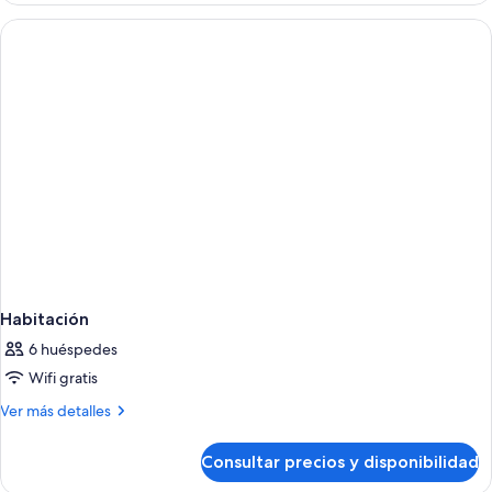
Habitación
6 huéspedes
Wifi gratis
Más
Ver más detalles
detalles
de
Consultar precios y disponibilidad
Habitación