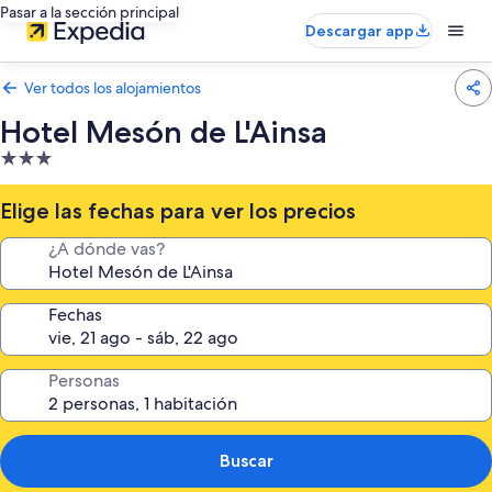
Pasar a la sección principal
Descargar app
Ver todos los alojamientos
Hotel Mesón de L'Ainsa
Alojamiento
de
3.0 estrellas
Elige las fechas para ver los precios
¿A dónde vas?
Fechas
Personas
Buscar