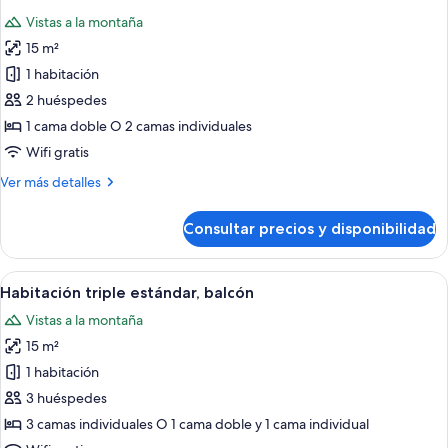
doble
las
la
Vistas a la montaña
o
fotos
montaña
2
15 m²
de
individuales,
1 habitación
Habitación
vistas
a
estándar
2 huéspedes
la
con
1 cama doble O 2 camas individuales
montaña
1
Wifi gratis
cama
Más
Ver más detalles
doble
detalles
o
de
Consultar precios y disponibilidad
Habitación
2
estándar
individuales,
con
Abrir
Un dormitorio con cama, escritorio, sill
balcón
8
1
Habitación triple estándar, balcón
todas
cama
Vistas a la montaña
doble
las
o
15 m²
fotos
2
de
1 habitación
individuales,
Habitación
balcón
3 huéspedes
triple
3 camas individuales O 1 cama doble y 1 cama individual
estándar,