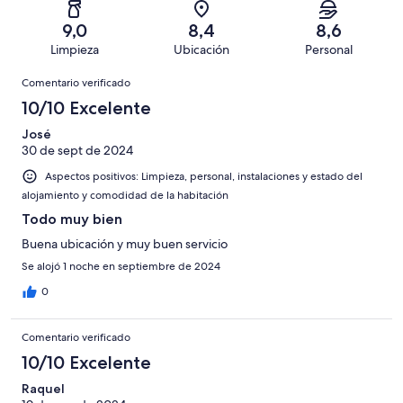
de
de
con
total
puntuación
136
un
una
de
9,0
8,4
8,6
de
con
total
puntuación
136
Limpieza
Ubicación
Personal
10
una
de
de
con
Comentarios
-
puntuación
136
8
Comentario verificado
una
Excelente
de
con
-
puntuación
10/10 Excelente
6
una
Bueno
de
-
puntuación
José
4
Normal
30 de sept de 2024
de
-
2
Aspectos positivos: Limpieza, personal, instalaciones y estado del
Mediocre
-
alojamiento y comodidad de la habitación
Horrible
Todo muy bien
Buena ubicación y muy buen servicio
Se alojó 1 noche en septiembre de 2024
0
Comentario verificado
10/10 Excelente
Raquel