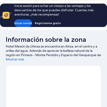
Inicia sesión para echar un vistazo a las ventajas y los
descuentos de los que puedes disfrutar. Cuantas más
aventuras, ¡más recompensas!
Iniciar sesión
Registrarme gratis
Información sobre la zona
Hotel Mesón de L'Ainsa se encuentra en Ainsa, en el centro y a
orillas del agua. Además de apreciar la belleza natural de la
región en Pirineos - Monte Perdido y Espacio del Geoparque de
Sobrarbe, también puedes visitar lugares fundamentales para
Mostrar más
los aficionados a la cultura, como Museo de Oficios y Artes
Tradicionales y Torre Museo de Las Creencias. Descubre todas
las actividades acuáticas que podrás hacer en la zona (por
ejemplo, pesca); además tendrás ocasión de disfrutar de la
naturaleza al aire libre con opciones como las rutas a pie o en
bicicleta.
Ver guía de viaje de Ainsa