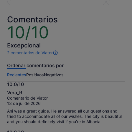
de
de
45 €
41 €
por
por
Comentarios
adulto
adulto
10/10
10
sobre
10
Excepcional
2 comentarios de Viator
2 comentarios
de
Ordenar comentarios por
esta
actividad.
Recientes
Positivos
Negativos
Más
información
10.0/10
sobre
10.0
nuestros
Vera_R
sobre
comentarios
Comentario de Viator
10
contrastados.
13 de jul de 2026
Ani was a great guide. He answered all our questions and
tried to accommodate all of our wishes. The city is beautiful
and you should definitely visit if you’re in Albania.