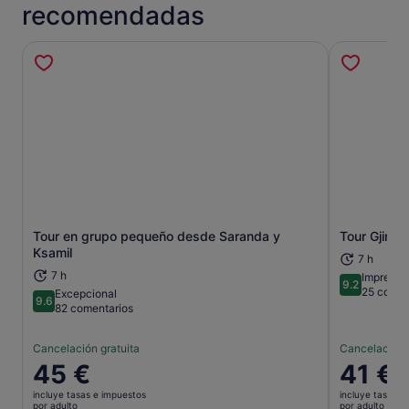
recomendadas
Tour en grupo pequeño desde Saranda y
Tour Gjiroka
Se abre en una pestaña nueva
Ksamil
7 h
7 h
Impresio
9.2
9.2 sobre 1
25 comen
Excepcional
9.6
9.6 sobre 10
82 comentarios
Cancelación gratuita
Cancelación 
El
45 €
El
41 €
precio
precio
incluye tasas e impuestos
incluye tasas e
es
es
por adulto
por adulto