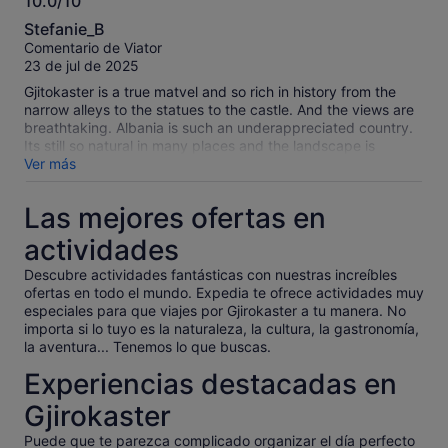
10.0/10
10.0
Stefanie_B
sobre
Comentario de Viator
10
23 de jul de 2025
Gjitokaster is a true matvel and so rich in history from the
narrow alleys to the statues to the castle. And the views are
breathtaking. Albania is such an underappreciated country.
Its still so natural in many places and the landscape is
fantastic. Our driver Sula was great and our tourguide
Ver más
Dennis was very knowledgeable all along the way to
Gjirokaster and when visiting the town.
Las mejores ofertas en
actividades
Descubre actividades fantásticas con nuestras increíbles
ofertas en todo el mundo. Expedia te ofrece actividades muy
especiales para que viajes por Gjirokaster a tu manera. No
importa si lo tuyo es la naturaleza, la cultura, la gastronomía,
la aventura... Tenemos lo que buscas.
Experiencias destacadas en
Gjirokaster
Puede que te parezca complicado organizar el día perfecto