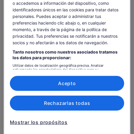
o accedemos a información del dispositivo, como
identificadores únicos en las cookies para tratar datos
Comprobar disponibilidad
personales. Puedes aceptar o administrar tus
preferencias haciendo clic abajo o, en cualquier
Cambiar fechas
Cambiar
momento, a través de la página de la política de
fechas
privacidad. Tus preferencias se notificarán a nuestros
lun., 10 ago.
mar., 11 ago.
mié., 12 ago.
jue., 13 ago.
vie., 
socios y no afectarán a los datos de navegación.
-
83 €
83 €
83 €
8
Tanto nosotros como nuestros asociados tratamos
Es posible que el contenido de esta página se haya
los datos para proporcionar:
traducido automáticamente.
El
83 €
Utilizar datos de localización geográfica precisa. Analizar
activamente las características del dispositivo para su
Ver texto original (inglés)
Ver entradas
precio
identificación. Almacenar la información en un dispositivo y/o
incluye tasas e impuestos
Se
Opinar sobre esta traducción
es
acceder a ella. Publicidad y contenido personalizados, medición de
por adulto
abre
publicidad y contenido, investigación de audiencia y desarrollo de
Acepto
de
en
servicios.
83 €
una
Lista de asociados (proveedores)
por
pestaña
Itinerario de la actividad
adulto
nueva
Rechazarlas todas
Experience Gjirokastra
2 h y 30 min
Mostrar los propósitos
Entrada incluida