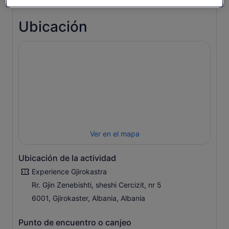
Ver más
Ubicación
Ver en el mapa
Ubicación de la actividad
Experience Gjirokastra
Rr. Gjin Zenebishti, sheshi Cercizit, nr 5
6001, Gjirokaster, Albania, Albania
Punto de encuentro o canjeo