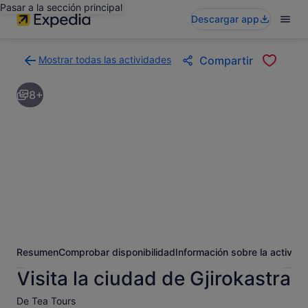
Pasar a la sección principal
Descargar app
Mostrar todas las actividades
Compartir
Volver
a
8+
la
página
con
los
resultados
de
actividades
Resumen
Comprobar disponibilidad
Información sobre la activida
Visita la ciudad de Gjirokastra
De Tea Tours