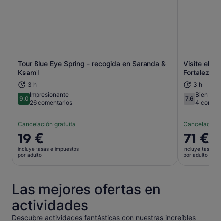
Tour Blue Eye Spring - recogida en Saranda &
Visite el P
Se abre en una pestaña nueva
Ksamil
Fortaleza d
3 h
3 h
Impresionante
Bien
9.0
7.6
9.0 sobre 10
7.6 sobre 1
26 comentarios
4 coment
Cancelación gratuita
Cancelación 
El
19 €
El
71 €
precio
precio
incluye tasas e impuestos
incluye tasas e
es
es
por adulto
por adulto
de
de
19 €
71 €
por
por
Las mejores ofertas en
adulto
adulto
actividades
Descubre actividades fantásticas con nuestras increíbles