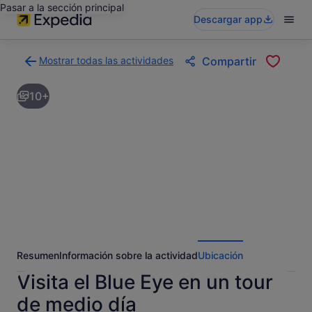
Pasar a la sección principal
Descargar app
Mostrar todas las actividades
Compartir
Volver
a
10+
la
página
con
los
resultados
de
actividades
Resumen
Información sobre la actividad
Ubicación
Visita el Blue Eye en un tour
de medio día