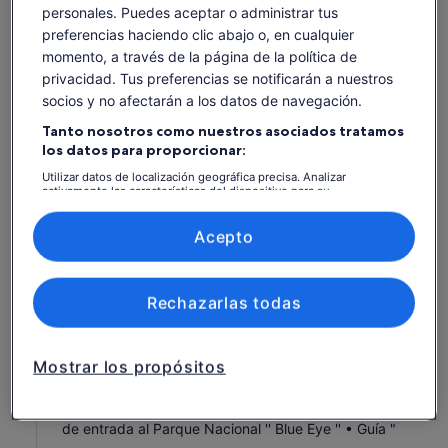
personales. Puedes aceptar o administrar tus
Fechas
preferencias haciendo clic abajo o, en cualquier
vie, 7 ago - vie, 21 ago
momento, a través de la página de la política de
privacidad. Tus preferencias se notificarán a nuestros
Número de personas
socios y no afectarán a los datos de navegación.
1 adulto
Tanto nosotros como nuestros asociados tratamos
los datos para proporcionar:
vie., 7 ago.
sáb., 8 ago.
dom., 9 ago.
lun., 10 ago.
mar., 11 ago.
-
-
70 €
70 €
70 €
Utilizar datos de localización geográfica precisa. Analizar
activamente las características del dispositivo para su
identificación. Almacenar la información en un dispositivo y/o
Es posible que el contenido de esta página se haya
acceder a ella. Publicidad y contenido personalizados, medición de
traducido automáticamente.
publicidad y contenido, investigación de audiencia y desarrollo de
Acepto
Ver entradas
servicios.
Ver texto original (inglés)
Lista de asociados (proveedores)
Se
Opinar sobre esta traducción
abre
Rechazarlas todas
en
Qué incluye y qué no
una
pestaña
nueva
Mostrar los propósitos
Atención: para realizar este recorrido se requiere un
mínimo de 2 personas!
Viaje en un cómodo automóvil o minivan AC • Boleto
de entrada al Parque Nacional '' Blue Eye '' • Guía "