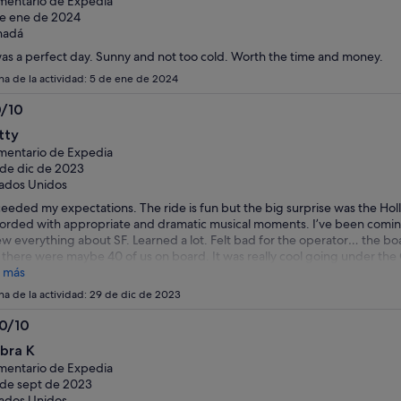
entario de Expedia
e ene de 2024
nadá
was a perfect day. Sunny and not too cold. Worth the time and money.
ha de la actividad: 5 de ene de 2024
0/10
0
tty
bre
entario de Expedia
de dic de 2023
ados Unidos
eeded my expectations. The ride is fun but the big surprise was the Hol
orded with appropriate and dramatic musical moments. I’ve been coming
w everything about SF. Learned a lot. Felt bad for the operator… the bo
 there were maybe 40 of us on board. It was really cool going under the
e on our way to China!
 más
ha de la actividad: 29 de dic de 2023
.0/10
0
bra K
bre
entario de Expedia
de sept de 2023
ados Unidos