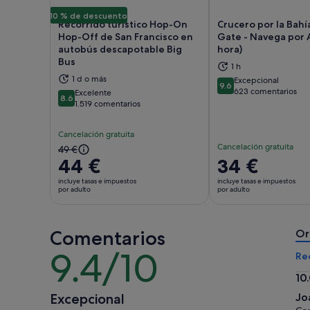
10 % de descuento
Recorrido turístico Hop-On
Crucero por la Bah
Hop-Off de San Francisco en
Gate - Navega por A
autobús descapotable Big
hora)
Bus
Se abre en una pestaña nueva
Se 
1 h
1 d o más
Excepcional
9.6
9.6 sobre 10
623 comentarios
Excelente
8.6
8.6 sobre 10
1.519 comentarios
Cancelación gratuita
Cancelación gratuita
El
49 €
44 €
El
34 €
precio
precio
anterior
incluye tasas e impuestos
incluye tasas e impuestos
es
por adulto
por adulto
era
de
de
34 €
49 €
Comentarios
por
Or
y
adulto
9.4/10
el
9.4
Re
actual
sobre
10
es
10
10.
de
Excepcional
Jo
so
44 €