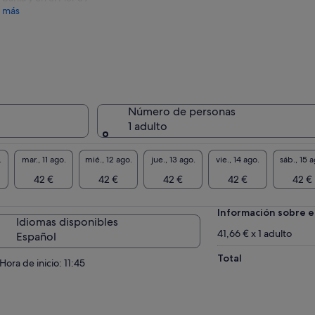
 más
Número de personas
1 adulto
.
mar., 11 ago.
mié., 12 ago.
jue., 13 ago.
vie., 14 ago.
sáb., 15 a
42 €
42 €
42 €
42 €
42 €
Información sobre e
Idiomas disponibles
41,66 € x 1 adulto
Español
Total
Hora de inicio: 11:45