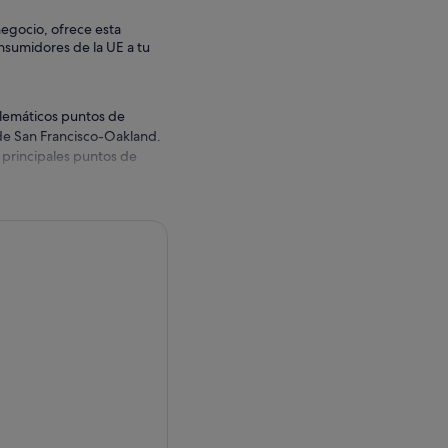
negocio, ofrece esta
onsumidores de la UE a tu
lemáticos puntos de
 de San Francisco-Oakland.
s principales puntos de
a colorida historia de la
res personales y sin cables
única de San Francisco y
erica, el rascacielos más
de la ciudad desde 1972.
ntes y un animado mercado.
 cúpula y la columnata del
antadora ciudad de
ez a famosos criminales como
man's Wharf, el sonido de