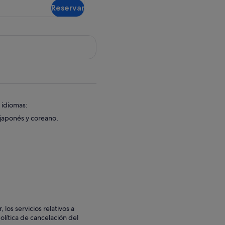
gratuita
41,66 €
Reservar
 idiomas:
, japonés y coreano,
los servicios relativos a
olítica de cancelación del