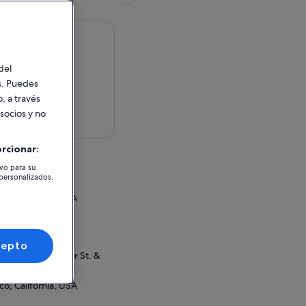
del
es. Puedes
, a través
 socios y no
en el mapa
rcionar:
tividad
ivo para su
 personalizados,
co, California, USA
o o canjeo
et box office
cepto
rman's Wharf Taylor St. &
co, California, USA