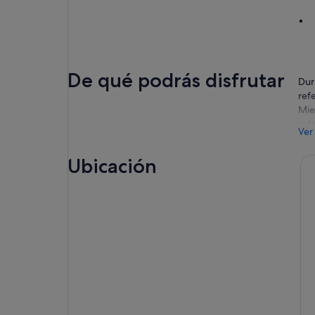
De qué podrás disfrutar
Dur
ref
Mie
ref
Ver
Admi
ciu
Ubicación
que
los
Desd
alt
Pas
Nav
Pala
Nav
Sau
Al 