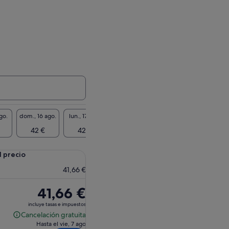
go.
dom., 16 ago.
lun., 17 ago.
mar., 18 ago.
mié., 19 ago.
jue., 2
42 €
42 €
42 €
42 €
42
l precio
41,66 €
El
41,66 €
precio
incluye tasas e impuestos
es
Cancelación gratuita
Cancelación
de
Hasta el vie, 7 ago