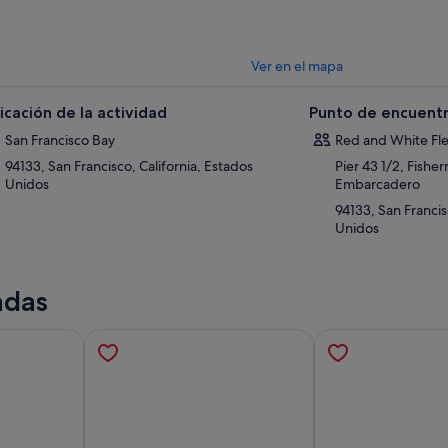
ladridos de los leones marinos tomando el sol en el Pier 39 te da la bienve
Ver en el mapa
icación de la actividad
Punto de encuentr
San Francisco Bay
Red and White Fle
94133, San Francisco, California, Estados
Pier 43 1/2, Fishe
Unidos
Embarcadero
94133, San Francis
Unidos
adas