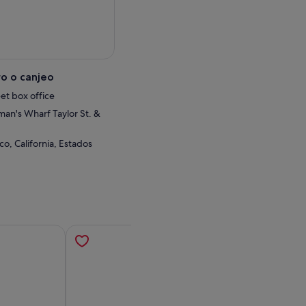
nida de nuevo a la orilla.
o o canjeo
et box office
rman's Wharf Taylor St. &
co, California, Estados