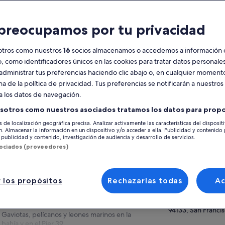
racterísticas
preocupamos por tu privacidad
Cancelación
1 h y 30 min
gratuita
otros como nuestros
16
socios almacenamos o accedemos a información 
disponible
o, como identificadores únicos en las cookies para tratar datos personal
administrar tus preferencias haciendo clic abajo o, en cualquier momento
Vale móvil
Confirmación
instantánea
na de la política de privacidad. Tus preferencias se notificarán a nuestros
Ver 
a los datos de navegación.
Varios idiomas
Actividad con
animales
sotros como nuestros asociados tratamos los datos para propo
Ubicación de la ac
s de localización geográfica precisa. Analizar activamente las características del disposit
esumen
ón. Almacenar la información en un dispositivo y/o acceder a ella. Publicidad y contenido
San Francisco Bay
publicidad y contenido, investigación de audiencia y desarrollo de servicios.
94133, San Francis
sociados (proveedores)
Navega bajo los puentes Golden Gate y de la
Bahía
Punto de encuentr
Los lugares de interés incluyen Alcatraz,
Red and White Fle
Sausalito y Marin Headlands
 los propósitos
Rechazarlas todas
A
Pier 43 1/2, Fishe
Puntos de referencia de la ciudad como la
Embarcadero
Pirámide Transamerica y la Torre Coit
94133, San Francis
Gaviotas, pelícanos y leones marinos en la
bahía y en el Pier 39