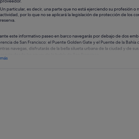
proveedor.
Un particular, es decir, una parte que no está ejerciendo su profesión o 
actividad, por lo que no se aplicará la legislación de protección de los c
reserva.
ante este informativo paseo en barco navegarás por debajo de dos emb
erencia de San Francisco: el Puente Golden Gate y el Puente de la Bahía
ntras navegas, disfrutarás de la bella silueta urbana de la ciudad y de su
erencia desde las aguas de la bahía de San Francisco.
 más
ra los puntos de interés del litoral de San Francisco mientras descubres l
dad. Regálate una narración ganadora de premios a través de tus auricula
 te proporcionará detalles sobre la construcción del puente, la geología 
 terremotos que han sacudido la ciudad a lo largo de los siglos.
e la cubierta, disfruta de las vistas de la Torre Coit y la Pirámide Transam
o de San Francisco, una imponente estructura que atraviesa el horizonte 
a por delante del edificio Ferry, que acoge bulliciosas tiendas, restaura
ega más allá de los espacios costeros verdes de Crissy Field y observa la
cio de Bellas Artes.
ega cerca de las reservas de fauna salvaje de Marin Headlands y la enc
salito y rodea lentamente Alcatraz. La prisión de esta isla albergó una v
Capone y George “Machine Gun” Kelly. A medida que te acercas al Fisher