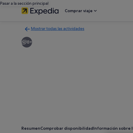
Pasar a la sección principal
Comprar viaje
Mostrar todas las actividades
Volver
a
8+
la
página
con
los
resultados
de
actividades
Resumen
Comprobar disponibilidad
Información sobre l