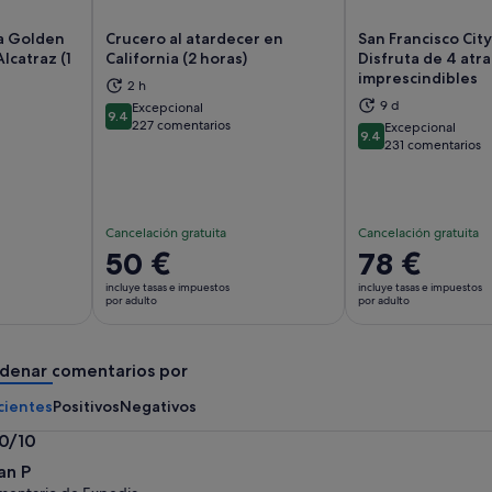
ía Golden
Crucero al atardecer en
San Francisco Cit
lcatraz (1
California (2 horas)
Disfruta de 4 atr
imprescindibles
2 h
abre en una pestaña nueva
Se abre en una pestaña nueva
Se
9 d
Excepcional
9.4
9.4 sobre 10
227 comentarios
Excepcional
9.4
9.4 sobre 10
231 comentarios
Cancelación gratuita
Cancelación gratuita
El
50 €
El
78 €
precio
precio
incluye tasas e impuestos
incluye tasas e impuestos
es
es
por adulto
por adulto
de
de
50 €
78 €
denar comentarios por
por
por
adulto
adulto
cientes
Positivos
Negativos
.0/10
0
an P
bre