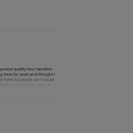
lywood quality tour narration
 here for years and thought I
at holds hundreds yet I would
 Golden Gate Bridge like we