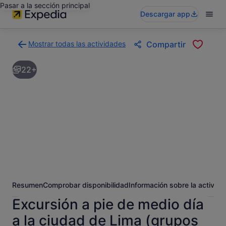
Pasar a la sección principal
Descargar app
Mostrar todas las actividades
Compartir
Volver
a
22+
la
página
con
los
resultados
de
actividades
Resumen
Comprobar disponibilidad
Información sobre la activida
Excursión a pie de medio día
a la ciudad de Lima (grupos