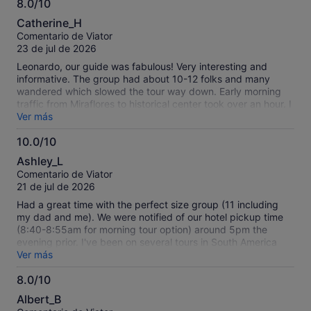
8.0/10
8.0
Catherine_H
sobre
Comentario de Viator
10
23 de jul de 2026
Leonardo, our guide was fabulous! Very interesting and
informative. The group had about 10-12 folks and many
wandered which slowed the tour way down. Early morning
traffic from Miraflores to historical center took over an hour. I
would recommend a smaller group or private tour
Ver más
10.0/10
10.0
Ashley_L
sobre
Comentario de Viator
10
21 de jul de 2026
Had a great time with the perfect size group (11 including
my dad and me). We were notified of our hotel pickup time
(8:40-8:55am for morning tour option) around 5pm the
evening prior. I've been on several tours in South America
with hotel pickup and that's relatively good advance notice.
Ver más
They were right on time. The mini bus was totally
8.0/10
comfortable for the amount of people on the tour. Our guide
8.0
Cesar was energetic and engaging and that made for a
Albert_B
great experience. I didn't find Lima alll that enticing, but I
sobre