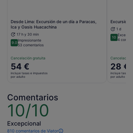
Desde Lima: Excursión de un día a Paracas,
Excursión d
Se abre en una pestaña nueva
Ica y Oasis Huacachina
1 d
17 h y 30 min
Excepcio
10
10 sobre 1
4 coment
Impresionante
9.0
9.0 sobre 10
53 comentarios
Cancelación gratuita
Cancelación 
El
54 €
El
28 €
precio
precio
incluye tasas e impuestos
incluye tasas e
es
es
por adulto
por adulto
de
de
54 €
28 €
por
por
Comentarios
adulto
adulto
10/10
10
sobre
10
Excepcional
810 comentarios de Viator