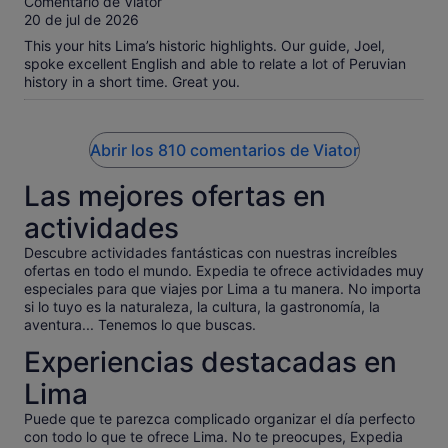
Comentario de Viator
was unbored the entire half day tour. Good info given on
10
20 de jul de 2026
Peru, Lima vs. other regions, and sites we were seeing. The
churro stop was definitely a highlight. I had overlooked that
This your hits Lima’s historic highlights. Our guide, Joel,
would probably be happening and didn't realize the size of
spoke excellent English and able to relate a lot of Peruvian
Peruvian churros, so I wished I had eaten a little less
history in a short time. Great you.
breakfast, but gobbled the whole thing anyway as a treat.
We had the option of chocolate or caramel filled. I went with
chocolate because caramel has a risk of icky-sweet for me.
Abrir los 810 comentarios de Viator
We considered different format tours for our one day in Lima
and are so pleased with our choice. Walking around Centro
Las mejores ofertas en
the whole span of time was so much better than in and out of
a vehicle again and again seeing different areas for short
actividades
intervals would have been. Thank you for a smooth and
memorable experience Haku Tours especially Cesar!
Descubre actividades fantásticas con nuestras increíbles
ofertas en todo el mundo. Expedia te ofrece actividades muy
especiales para que viajes por Lima a tu manera. No importa
si lo tuyo es la naturaleza, la cultura, la gastronomía, la
aventura... Tenemos lo que buscas.
Experiencias destacadas en
Lima
Puede que te parezca complicado organizar el día perfecto
con todo lo que te ofrece Lima. No te preocupes, Expedia