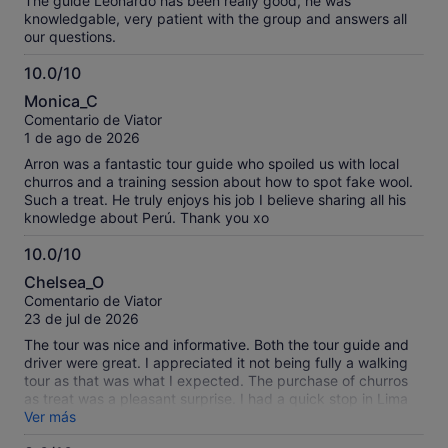
The guide Leonardo has been really good, he was
knowledgable, very patient with the group and answers all
our questions.
10.0/10
10.0
Monica_C
sobre
Comentario de Viator
10
1 de ago de 2026
Arron was a fantastic tour guide who spoiled us with local
churros and a training session about how to spot fake wool.
Such a treat. He truly enjoys his job I believe sharing all his
knowledge about Perú. Thank you xo
10.0/10
10.0
Chelsea_O
sobre
Comentario de Viator
10
23 de jul de 2026
The tour was nice and informative. Both the tour guide and
driver were great. I appreciated it not being fully a walking
tour as that was what I expected. The purchase of churros
as treat was a pleasant surprise. I had a quick stop in Lima
before heading to Cusco and this was the perfect excursion,
Ver más
highly recommended!