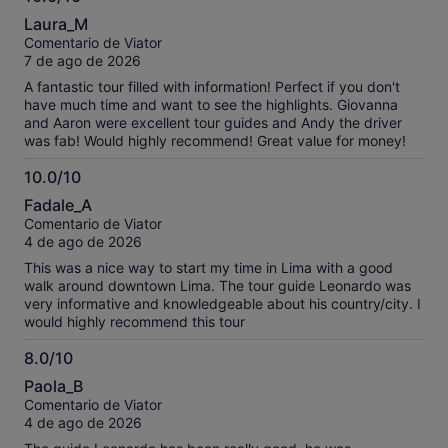
10.0
Laura_M
sobre
Comentario de Viator
10
7 de ago de 2026
A fantastic tour filled with information! Perfect if you don't
have much time and want to see the highlights. Giovanna
and Aaron were excellent tour guides and Andy the driver
was fab! Would highly recommend! Great value for money!
10.0/10
10.0
Fadale_A
sobre
Comentario de Viator
10
4 de ago de 2026
This was a nice way to start my time in Lima with a good
walk around downtown Lima. The tour guide Leonardo was
very informative and knowledgeable about his country/city. I
would highly recommend this tour
8.0/10
8.0
Paola_B
sobre
Comentario de Viator
10
4 de ago de 2026