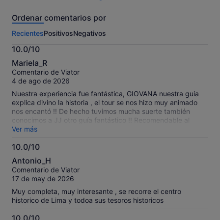
810 comentarios
de
Ordenar comentarios por
esta
actividad.
Recientes
Positivos
Negativos
Más
información
10.0/10
sobre
10.0
nuestros
Mariela_R
sobre
comentarios
Comentario de Viator
10
contrastados.
4 de ago de 2026
Nuestra experiencia fue fantástica, GIOVANA nuestra guía
explica divino la historia , el tour se nos hizo muy animado
nos encantó !! De hecho tuvimos mucha suerte también
conocimos a JJ otro guía fantástico !! Recomendable al
máximo volveríamos si o si … graciasss por contar con
Ver más
personal tan amable y calificado .
10.0/10
10.0
Antonio_H
sobre
Comentario de Viator
10
17 de may de 2026
Muy completa, muy interesante , se recorre el centro
historico de Lima y todoa sus tesoros historicos
10.0/10