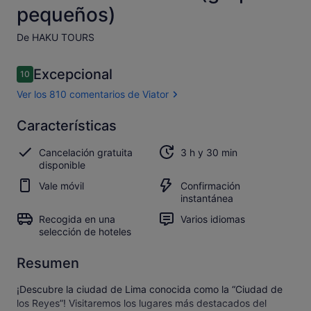
pequeños)
De HAKU TOURS
Comentarios
Excepcional
10
10 de 10
Ver los 810 comentarios de Viator
Excepcional
Características
10.0
10.0 sobre 10
Abrir los
Cancelación gratuita
3 h y 30 min
810 comentarios
disponible
de Viator
Vale móvil
Confirmación
instantánea
Recogida en una
Varios idiomas
selección de hoteles
Resumen
¡Descubre la ciudad de Lima conocida como la “Ciudad de
los Reyes”! Visitaremos los lugares más destacados del