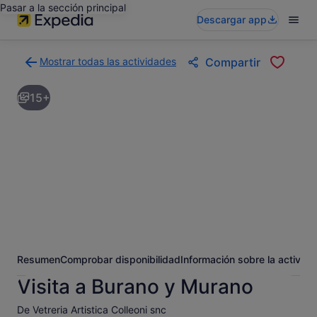
Pasar a la sección principal
Descargar app
Mostrar todas las actividades
Compartir
Volver
a
15+
la
página
con
los
resultados
de
actividades
Resumen
Comprobar disponibilidad
Información sobre la activida
Visita a Burano y Murano
De Vetreria Artistica Colleoni snc