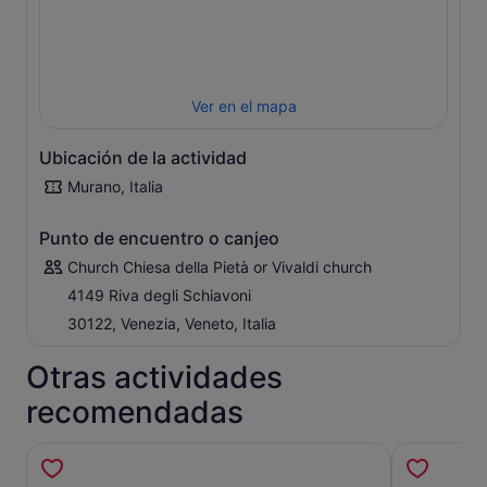
Después de un poco de tiempo libre para visitar las
tiendas que inundan los mercados de la isla, la lancha te
llevará a la comunidad pacífica de la isla de Burano.
Pasea por las calles flanqueadas por casas de colores
vivos y piérdete en esta pequeña joya. La visita termina
Ver en el mapa
con el regreso a Venecia, donde podrás relajarte con una
copa de vino prosecco antes de retomar tu camino.
Ubicación de la actividad
Murano, Italia
Punto de encuentro o canjeo
Church Chiesa della Pietà or Vivaldi church
4149 Riva degli Schiavoni
30122, Venezia, Veneto, Italia
Otras actividades
recomendadas