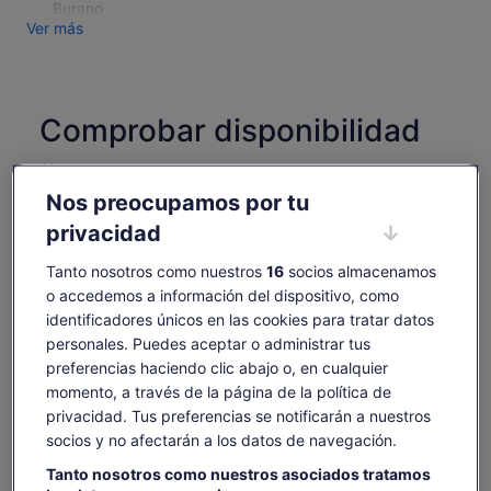
Burano
Ver más
Comprobar disponibilidad
Cambiar fechas
Cambiar
Nos preocupamos por tu
fechas
vie., 7 ago.
sáb., 8 ago.
dom., 9 ago.
lun., 10 ago.
mar., 
privacidad
-
35 €
35 €
35 €
3
Tanto nosotros como nuestros
16
socios almacenamos
Es posible que el contenido de esta página se haya
o accedemos a información del dispositivo, como
traducido automáticamente.
El
50 €
identificadores únicos en las cookies para tratar datos
Ver texto original (inglés)
35 €
precio
personales. Puedes aceptar o administrar tus
Ver entradas
Se
Opinar sobre esta traducción
anterior
preferencias haciendo clic abajo o, en cualquier
incluye tasas e impuestos
abre
era
por adulto
en
momento, a través de la página de la política de
de
una
privacidad. Tus preferencias se notificarán a nuestros
Qué incluye y qué no
50 €
pestaña
socios y no afectarán a los datos de navegación.
y
nueva
el
Visita guiada a Murano y Burano
Tanto nosotros como nuestros asociados tratamos
actual