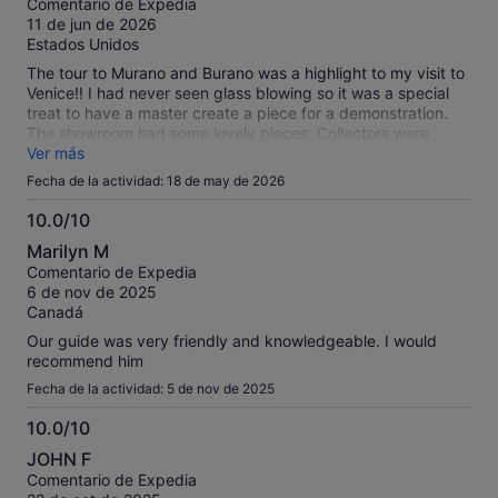
Comentario de Expedia
10
11 de jun de 2026
Estados Unidos
The tour to Murano and Burano was a highlight to my visit to
Venice!! I had never seen glass blowing so it was a special
treat to have a master create a piece for a demonstration.
The showroom had some lovely pieces. Collectors were
excited about seeing original one of a kind pieces. Burano
Ver más
was a delightful little town very scenic and quaint. I’d never
Fecha de la actividad: 18 de may de 2026
seen lace being made and a round lady was in the process
of creating a piece. Artisans were also in small shops with
10.0/10
glass pieces and island themed couture! A lively place to
10.0
Marilyn M
have lunch and slow down from the city experience . I highly
sobre
Comentario de Expedia
recommend the tour.
10
6 de nov de 2025
Canadá
Our guide was very friendly and knowledgeable. I would
recommend him
Fecha de la actividad: 5 de nov de 2025
10.0/10
10.0
JOHN F
sobre
Comentario de Expedia
10