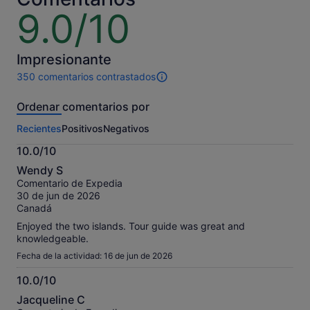
adulto
adulto
9.0/10
9.0
sobre
10
Impresionante
350 comentarios contrastados
350 comentarios
de
Ordenar comentarios por
esta
actividad.
Recientes
Positivos
Negativos
Más
información
10.0/10
sobre
10.0
nuestros
Wendy S
sobre
comentarios
Comentario de Expedia
10
contrastados.
30 de jun de 2026
Canadá
Enjoyed the two islands. Tour guide was great and
knowledgeable.
Fecha de la actividad: 16 de jun de 2026
10.0/10
10.0
Jacqueline C
sobre