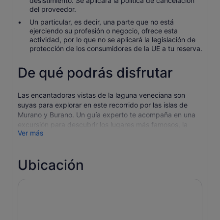
desistimiento. Se aplicará la política de cancelación
del proveedor.
Un particular, es decir, una parte que no está
ejerciendo su profesión o negocio, ofrece esta
actividad, por lo que no se aplicará la legislación de
protección de los consumidores de la UE a tu reserva.
De qué podrás disfrutar
Las encantadoras vistas de la laguna veneciana son
suyas para explorar en este recorrido por las islas de
Murano y Burano. Un guía experto te acompaña en una
excursión para descubrir los lugares más famosos, la
Ver más
exquisita artesanía y el relajado estilo de vida de la zona.
Reúnete con tu guía cerca de la emblemática Plaza de
San Marcos y empieza el paseo en lancha al grupo de
Ubicación
pequeñas islas que forman parte de Murano. Aquí, visita
la antigua iglesia de Santa Maria e Donato, hogar de un
gran mosaico bizantino del siglo XII, y luego camina
hasta el taller cercano para ver en acción las venerables
técnicas de soplado de vidrio de la isla.