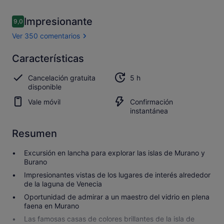
Comentarios
Impresionante
9,0
9,0 de 10
Ver 350 comentarios
Impresionante
Características
9.0
9.0 sobre 10
Abrir los
Cancelación gratuita
5 h
350 comentarios
disponible
Vale móvil
Confirmación
instantánea
Resumen
Excursión en lancha para explorar las islas de Murano y
Burano
Impresionantes vistas de los lugares de interés alrededor
de la laguna de Venecia
Oportunidad de admirar a un maestro del vidrio en plena
faena en Murano
Las famosas casas de colores brillantes de la isla de