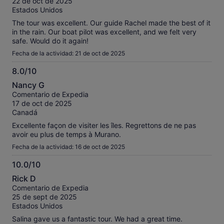
22 de oct de 2025
Estados Unidos
The tour was excellent. Our guide Rachel made the best of it
in the rain. Our boat pilot was excellent, and we felt very
safe. Would do it again!
Fecha de la actividad: 21 de oct de 2025
8.0/10
8.0
Nancy G
sobre
Comentario de Expedia
10
17 de oct de 2025
Canadá
Excellente façon de visiter les îles. Regrettons de ne pas
avoir eu plus de temps à Murano.
Fecha de la actividad: 16 de oct de 2025
10.0/10
10.0
Rick D
sobre
Comentario de Expedia
10
25 de sept de 2025
Estados Unidos
Salina gave us a fantastic tour. We had a great time.