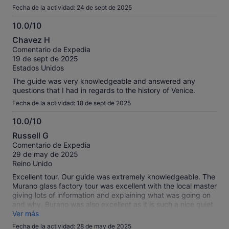
Fecha de la actividad: 24 de sept de 2025
10.0/10
10.0
Chavez H
sobre
Comentario de Expedia
10
19 de sept de 2025
Estados Unidos
The guide was very knowledgeable and answered any
questions that I had in regards to the history of Venice.
Fecha de la actividad: 18 de sept de 2025
10.0/10
10.0
Russell G
sobre
Comentario de Expedia
10
29 de may de 2025
Reino Unido
Excellent tour. Our guide was extremely knowledgeable. The
Murano glass factory tour was excellent with the local master
giving lots of information and explaining what was going on
and why, Burano was also excellent as it is such a nice quiet
pretty place.
Ver más
Fecha de la actividad: 28 de may de 2025