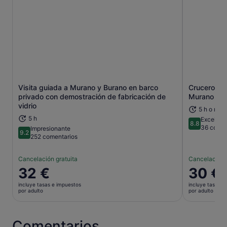
Visita guiada a Murano y Burano en barco
Crucero por
Se abre en una pestaña nueva
privado con demostración de fabricación de
Murano y Bu
vidrio
5 h o más
5 h
Excelent
8.8
8.8 sobre 
36 comen
Impresionante
9.2
9.2 sobre 10
252 comentarios
Cancelación gratuita
Cancelación 
El
32 €
El
30 €
precio
precio
incluye tasas e impuestos
incluye tasas e
es
es
por adulto
por adulto
de
de
32 €
30 €
por
por
Comentarios