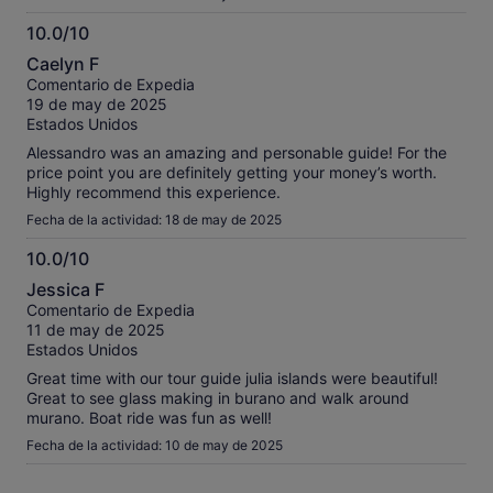
10.0/10
10.0
Caelyn F
sobre
Comentario de Expedia
10
19 de may de 2025
Estados Unidos
Alessandro was an amazing and personable guide! For the
price point you are definitely getting your money’s worth.
Highly recommend this experience.
Fecha de la actividad: 18 de may de 2025
10.0/10
10.0
Jessica F
sobre
Comentario de Expedia
10
11 de may de 2025
Estados Unidos
Great time with our tour guide julia islands were beautiful!
Great to see glass making in burano and walk around
murano. Boat ride was fun as well!
Fecha de la actividad: 10 de may de 2025