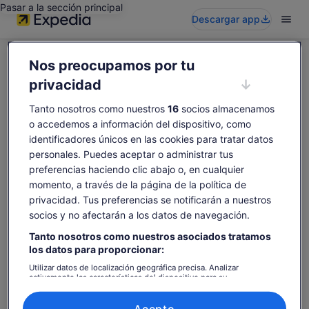
Pasar a la sección principal
Descargar app
Nos preocupamos por tu
privacidad
Tanto nosotros como nuestros
16
socios almacenamos
Vaya, parece que esta actividad no está
o accedemos a información del dispositivo, como
disponible
identificadores únicos en las cookies para tratar datos
Prueba a buscar otras.
personales. Puedes aceptar o administrar tus
preferencias haciendo clic abajo o, en cualquier
momento, a través de la página de la política de
privacidad. Tus preferencias se notificarán a nuestros
Buscar de nuevo
socios y no afectarán a los datos de navegación.
Tanto nosotros como nuestros asociados tratamos
los datos para proporcionar:
Utilizar datos de localización geográfica precisa. Analizar
activamente las características del dispositivo para su
identificación. Almacenar la información en un dispositivo y/o
acceder a ella. Publicidad y contenido personalizados, medición de
publicidad y contenido, investigación de audiencia y desarrollo de