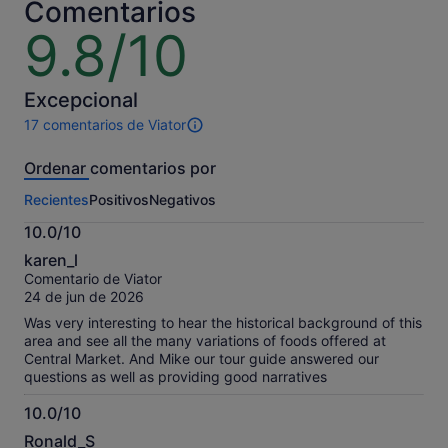
por
por
Comentarios
adulto
adulto
9.8/10
9.8
sobre
10
Excepcional
17 comentarios de Viator
17 comentarios
de
Ordenar comentarios por
esta
actividad.
Recientes
Positivos
Negativos
Más
información
10.0/10
sobre
10.0
nuestros
karen_l
sobre
comentarios
Comentario de Viator
10
contrastados.
24 de jun de 2026
Was very interesting to hear the historical background of this
area and see all the many variations of foods offered at
Central Market. And Mike our tour guide answered our
questions as well as providing good narratives
10.0/10
10.0
Ronald_S