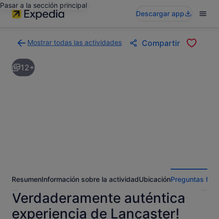
Pasar a la sección principal
Descargar app
Mostrar todas las actividades
Compartir
Volver
a
12+
la
página
con
los
resultados
de
actividades
Resumen
Información sobre la actividad
Ubicación
Preguntas fre
Verdaderamente auténtica
experiencia de Lancaster!