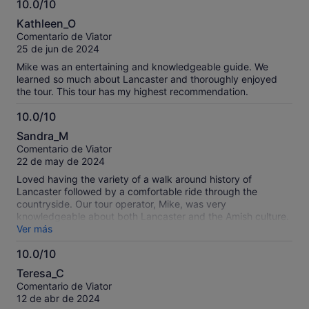
10.0/10
10.0
Kathleen_O
sobre
Comentario de Viator
10
25 de jun de 2024
Mike was an entertaining and knowledgeable guide. We
learned so much about Lancaster and thoroughly enjoyed
the tour. This tour has my highest recommendation.
10.0/10
10.0
Sandra_M
sobre
Comentario de Viator
10
22 de may de 2024
Loved having the variety of a walk around history of
Lancaster followed by a comfortable ride through the
countryside. Our tour operator, Mike, was very
knowledgeable about both Lancaster and the Amish culture.
Great feature of having ear pieces to help hear everything he
Ver más
said, especially in downtown Lancaster. Stopping for a
10.0/10
delicious scoop of ice cream was a delicious treat. I highly
10.0
recommend this tour!
Teresa_C
sobre
Comentario de Viator
10
12 de abr de 2024