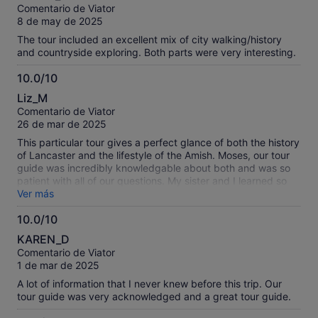
sobre
Comentario de Viator
10
8 de may de 2025
The tour included an excellent mix of city walking/history
and countryside exploring. Both parts were very interesting.
10.0/10
10.0
Liz_M
sobre
Comentario de Viator
10
26 de mar de 2025
This particular tour gives a perfect glance of both the history
of Lancaster and the lifestyle of the Amish. Moses, our tour
guide was incredibly knowledgable about both and was so
patient with all of our questions. My sister and I learned so
much more about both experiences than we had ever
Ver más
known, and we are excited to share our pictures with family
10.0/10
and friends. We can't thank your company enough and
10.0
especially Moses for becoming a tour guide. He's a natural!
KAREN_D
Oh, and the ice cream cone was a wonderful bonus.
sobre
Comentario de Viator
10
1 de mar de 2025
A lot of information that I never knew before this trip. Our
tour guide was very acknowledged and a great tour guide.