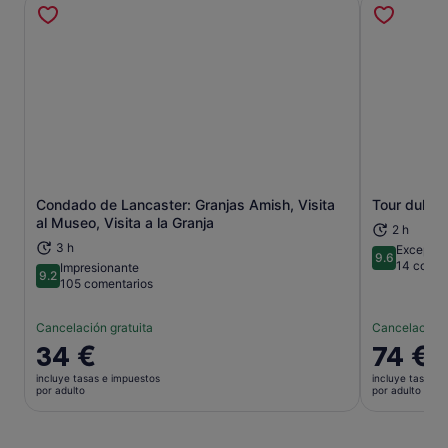
Condado de Lancaster: Granjas Amish, Visita
Tour dulce 
Se abre en una pestaña nueva
al Museo, Visita a la Granja
2 h
3 h
Excepcio
9.6
9.6 sobre 
14 comen
Impresionante
9.2
9.2 sobre 10
105 comentarios
Cancelación gratuita
Cancelación 
El
34 €
El
74 €
precio
precio
incluye tasas e impuestos
incluye tasas e
es
es
por adulto
por adulto
de
de
34 €
74 €