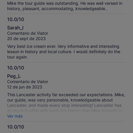
Mike the tour guide was outstanding. He was well versed in
history, pleasant, accommodating, knowledgeable..
10.0/10
10.0
Sarah_I
sobre
Comentario de Viator
10
20 de sept de 2023
Very best ice cream ever. Very informative and interesting
lesson in history and local culture. I would definitely do the
tour again.
10.0/10
10.0
Peg_L
sobre
Comentario de Viator
10
12 de jun de 2023
This Lancaster activity far exceeded our expectations. Mike,
our guide, was very personable, knowledgeable about
Lancaster, and made every stop interesting! Lancaster has
so much to offer with such rich history that Mike brought to
life for us. We would highly recommend Truly Authentic
Ver más
Lancaster Experience to anyone coming to the Lancaster
10.0/10
area.
10.0