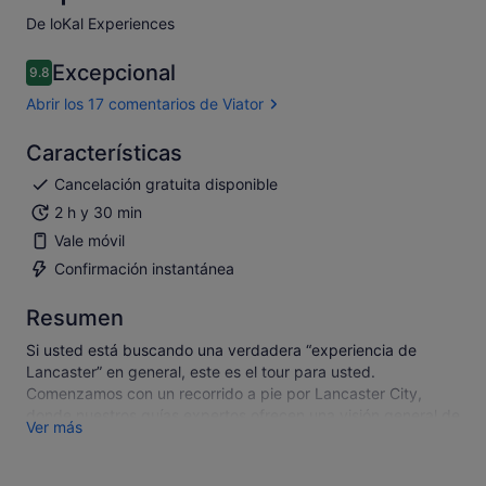
De loKal Experiences
Excepcional
9.8
9.8 sobre 10
Abrir los 17 comentarios de Viator
Características
Cancelación gratuita disponible
2 h y 30 min
Vale móvil
Confirmación instantánea
Resumen
Si usted está buscando una verdadera “experiencia de
Lancaster” en general, este es el tour para usted.
Comenzamos con un recorrido a pie por Lancaster City,
donde nuestros guías expertos ofrecen una visión general de
Ver más
la rica y polifacética historia de nuestra hermosa ciudad. A
continuación, partimos en nuestra camioneta turística para
visitar y experimentar las áreas reales y remotas del