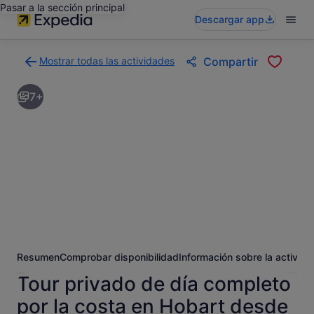
Pasar a la sección principal
Descargar app
Mostrar todas las actividades
Compartir
Volver
a
7+
la
página
con
los
resultados
de
actividades
Resumen
Comprobar disponibilidad
Información sobre la activida
Tour privado de día completo
por la costa en Hobart desde