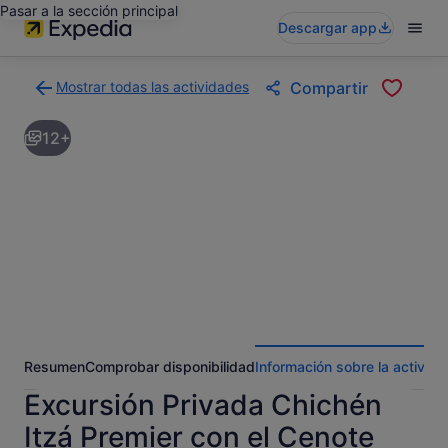
Pasar a la sección principal
Descargar app
Mostrar todas las actividades
Compartir
Volver
a
12+
la
página
con
los
resultados
de
actividades
Resumen
Comprobar disponibilidad
Información sobre la activida
Excursión Privada Chichén
Itzá Premier con el Cenote