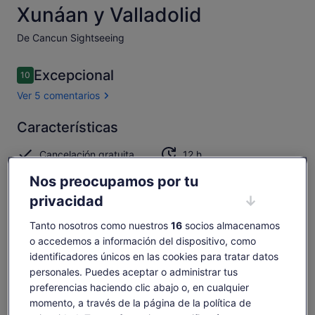
Xunáan y Valladolid
De Cancun Sightseeing
Comentarios
Excepcional
10
10 de 10
Ver 5 comentarios
Excepcional
Características
10.0
10.0 sobre 10
Abrir los
Cancelación gratuita
12 h
5 comentarios
disponible
Nos preocupamos por tu
Vale móvil
Confirmación
privacidad
instantánea
Recogida en una
Tanto nosotros como nuestros
16
socios almacenamos
selección de hoteles
o accedemos a información del dispositivo, como
identificadores únicos en las cookies para tratar datos
Resumen
personales. Puedes aceptar o administrar tus
preferencias haciendo clic abajo o, en cualquier
Recorrido privado con transporte sólo para ti
momento, a través de la página de la política de
Mucho para comer y beber con almuerzo y barra libre.