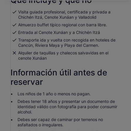
Qué incluye y qué no
una
por
pestaña
viajero*
nueva
Visita guiada profesional, certificada y privada a
* Selecciona
Chichén Itzá, Cenote Xunáan y Valladolid
más
Almuerzo buffet típico regional con barra libre.
de
Entrada al Cenote Xunáan y a Chichén Itzá
dos
adultos
Transporte ida y vuelta con recogida en hoteles de
para
Cancún, Riviera Maya y Playa del Carmen.
que
Alquiler de taquillas y chalecos salvavidas en el
el
cenote Xunáan
precio
sea
Información útil antes de
más
reservar
bajo
Los niños de 1 año o menos no pagan.
Debes tener 18 años y presentar un documento de
identidad válido con fotografía para poder consumir
alcohol.
Debes ser capaz de caminar por terrenos no
asfaltados o irregulares.