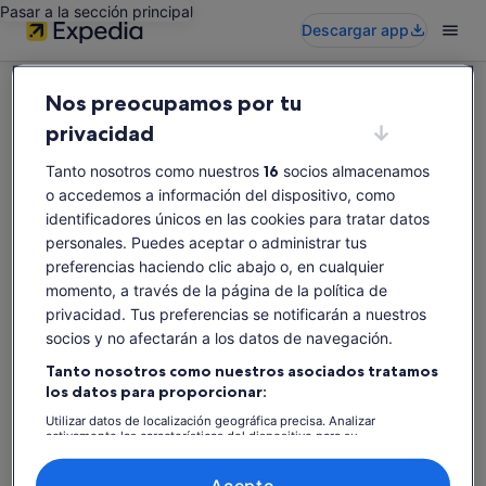
Pasar a la sección principal
Descargar app
Nos preocupamos por tu
privacidad
Tanto nosotros como nuestros
16
socios almacenamos
Vaya, parece que esta actividad no está
o accedemos a información del dispositivo, como
disponible
identificadores únicos en las cookies para tratar datos
Prueba a buscar otras.
personales. Puedes aceptar o administrar tus
preferencias haciendo clic abajo o, en cualquier
momento, a través de la página de la política de
privacidad. Tus preferencias se notificarán a nuestros
Buscar de nuevo
socios y no afectarán a los datos de navegación.
Tanto nosotros como nuestros asociados tratamos
los datos para proporcionar:
Utilizar datos de localización geográfica precisa. Analizar
activamente las características del dispositivo para su
identificación. Almacenar la información en un dispositivo y/o
acceder a ella. Publicidad y contenido personalizados, medición de
publicidad y contenido, investigación de audiencia y desarrollo de