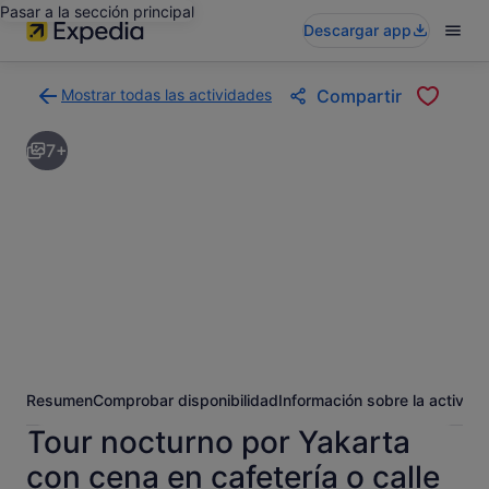
Pasar a la sección principal
Descargar app
Mostrar todas las actividades
Compartir
Volver
a
7+
la
página
con
los
resultados
de
actividades
Resumen
Comprobar disponibilidad
Información sobre la activida
Tour nocturno por Yakarta
con cena en cafetería o calle