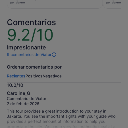
es
es
por viajero
por viajero
de
de
3 €
16 €
por
por
Comentarios
viajero
viajero
9.2/10
9.2
sobre
10
Impresionante
9 comentarios de Viator
9 comentarios
de
Ordenar comentarios por
esta
actividad.
Recientes
Positivos
Negativos
Más
información
10.0/10
sobre
10.0
nuestros
Caroline_G
sobre
comentarios
Comentario de Viator
10
contrastados.
2 de feb de 2026
This tour provides a great introduction to your stay in
Jakarta. You see the important sights with your guide who
provides a perfect amount of information to help you
appreciate the city. We had a very fun authentic meal at a