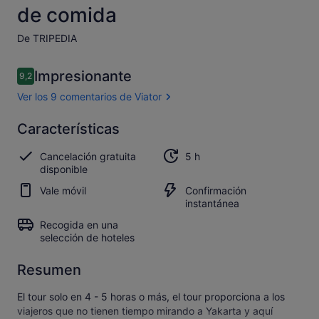
de comida
De TRIPEDIA
Comentarios
Impresionante
9,2
9,2 de 10
Ver los 9 comentarios de Viator
Impresionante
Características
9.2
9.2 sobre 10
Abrir los
Cancelación gratuita
5 h
9 comentarios
disponible
de Viator
Vale móvil
Confirmación
instantánea
Recogida en una
selección de hoteles
Resumen
El tour solo en 4 - 5 horas o más, el tour proporciona a los
viajeros que no tienen tiempo mirando a Yakarta y aquí