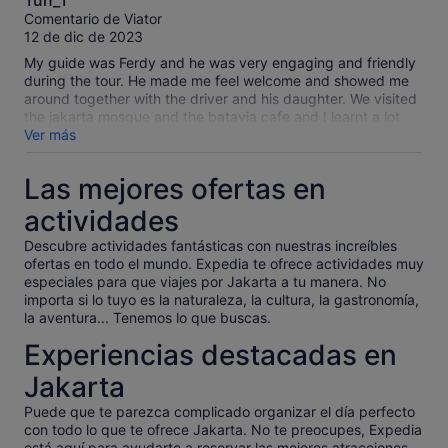
Tun_T
sobre
Comentario de Viator
10
12 de dic de 2023
My guide was Ferdy and he was very engaging and friendly
during the tour. He made me feel welcome and showed me
around together with the driver and his daughter. We visited
the jakarta mosque and the batavia cafe and I learnt a lot
about the history of Jakarta. Would recommend him to any
Ver más
solo traveller looking to explore Jakarta!
Las mejores ofertas en
actividades
Descubre actividades fantásticas con nuestras increíbles
ofertas en todo el mundo. Expedia te ofrece actividades muy
especiales para que viajes por Jakarta a tu manera. No
importa si lo tuyo es la naturaleza, la cultura, la gastronomía,
la aventura... Tenemos lo que buscas.
Experiencias destacadas en
Jakarta
Puede que te parezca complicado organizar el día perfecto
con todo lo que te ofrece Jakarta. No te preocupes, Expedia
está aquí para ayudarte a reservar las mejores atracciones,