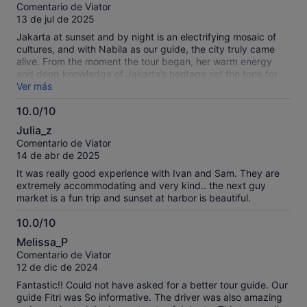
sobre
Comentario de Viator
10
13 de jul de 2025
Jakarta at sunset and by night is an electrifying mosaic of
cultures, and with Nabila as our guide, the city truly came
alive. From the moment the tour began, her warm energy
and deep knowledge of Jakarta’s heritage set the tone for
an unforgettable experience. Nabila seamlessly blended
Ver más
history, local legends, and personal anecdotes, painting vivid
10.0/10
pictures of Jakarta’s past and present. As we strolled
10.0
through bustling street markets and quiet heritage corners,
Julia_z
she highlighted the cultural influences, Indonesian, Dutch,
sobre
Comentario de Viator
Chinese, and Middle Eastern, that make the city feel like a
10
14 de abr de 2025
living tapestry. Sunset over the mosque was breathtaking,
and Nabila knew the perfect vantage point. As the city lights
It was really good experience with Ivan and Sam. They are
flickered on, she whisked us to hidden culinary gems and
extremely accommodating and very kind.. the next guy
vibrant night spots, offering tastes and sounds only locals
market is a fun trip and sunset at harbor is beautiful.
know. Her thoughtful pacing and sincere care for every
participant made everyone feel like part of the story. 🌙 Final
10.0/10
Thoughts: If you’re craving an experience that’s not just
10.0
Melissa_P
sightseeing but a soulful dive into the heart of Jakarta, this
sobre
Comentario de Viator
tour is it. Nabila doesn’t just show you the city—she makes
10
12 de dic de 2024
you fall in love with it.
Fantastic!! Could not have asked for a better tour guide. Our
guide Fitri was So informative. The driver was also amazing