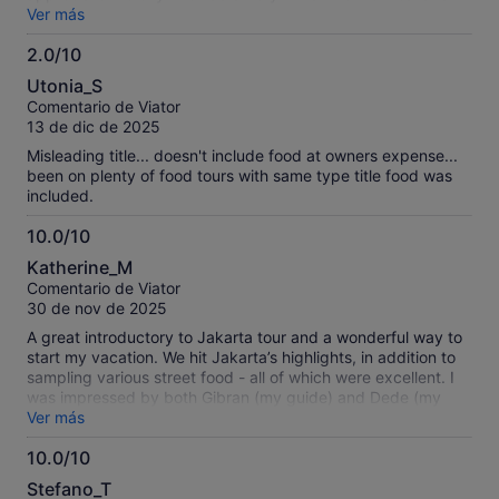
Chinese food court and were invited to take part in the
Ver más
dancing. Thank you to our lovely guide Ine.
2.0/10
2.0
Utonia_S
sobre
Comentario de Viator
10
13 de dic de 2025
Misleading title... doesn't include food at owners expense...
been on plenty of food tours with same type title food was
included.
10.0/10
10.0
Katherine_M
sobre
Comentario de Viator
10
30 de nov de 2025
A great introductory to Jakarta tour and a wonderful way to
start my vacation. We hit Jakarta’s highlights, in addition to
sampling various street food - all of which were excellent. I
was impressed by both Gibran (my guide) and Dede (my
driver) - they were both kind, friendly and passionate about
Ver más
their city. Gibran had an abundance of knowledge. As a solo
10.0/10
female traveller I felt very safe and learned so much about
10.0
Jakarta (and Indonesia) in a short amount of time. I would
Stefano_T
highly recommend this tour.