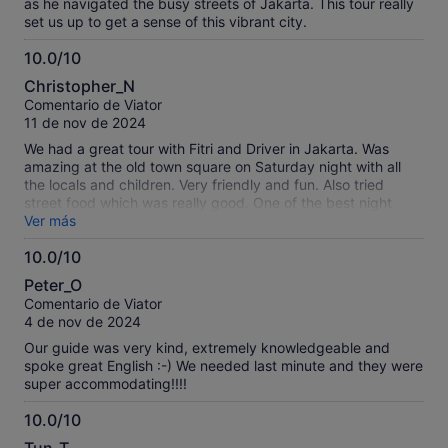
as he navigated the busy streets of Jakarta. This tour really
set us up to get a sense of this vibrant city.
10.0/10
10.0
Christopher_N
sobre
Comentario de Viator
10
11 de nov de 2024
We had a great tour with Fitri and Driver in Jakarta. Was
amazing at the old town square on Saturday night with all
the locals and children. Very friendly and fun. Also tried
street food which was really good. One of the best night
tours we have had.
Ver más
10.0/10
10.0
Peter_O
sobre
Comentario de Viator
10
4 de nov de 2024
Our guide was very kind, extremely knowledgeable and
spoke great English :-) We needed last minute and they were
super accommodating!!!!
10.0/10
10.0