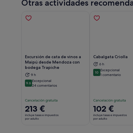
Otras actividades recomend
Excursión de cata de vinos a
Cabalgata Criolla
Maipú desde Mendoza con
6 h
bodega Trapiche
Excepcional
Se abre en una pestaña nueva
Se 
10
10 sobre 10
9 h
1 comentario
Excepcional
9.6
9.6 sobre 10
24 comentarios
Cancelación gratuita
Cancelación gratuita
El
213 €
El
102 €
precio
precio
incluye tasas e impuestos
incluye tasas e impuestos
es
es
por adulto
por adulto
de
de
213 €
102 €