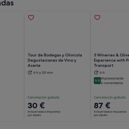
adas
Tour de Bodegas y Olivicola
3 Wineries & Olive
Degustaciones de Vino y
Experience with P
Aceite
Transport
abre en una pestaña nueva
Se abre en una pestaña nueva
Se
6 h y 30 min
6 h
Impresionante
9.0
9.0 sobre 10
2 comentarios
Cancelación gratuita
Cancelación gratuita
El
30 €
El
87 €
precio
precio
incluye tasas e impuestos
incluye tasas e impuestos
es
es
por adulto
por adulto
de
de
30 €
87 €