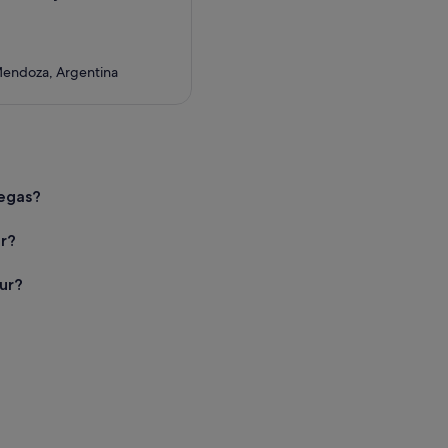
Mendoza, Argentina
degas?
r?
our?