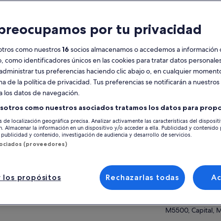
racterísticas
preocupamos por tu privacidad
Cancelación
6 h
gratuita disponible
otros como nuestros
16
socios almacenamos o accedemos a información 
Vale móvil
Confirmación
o, como identificadores únicos en las cookies para tratar datos personal
instantánea
administrar tus preferencias haciendo clic abajo o, en cualquier momento
Recogida en una
Varios idiomas
na de la política de privacidad. Tus preferencias se notificarán a nuestros
selección de
Ver 
a los datos de navegación.
hoteles
sotros como nuestros asociados tratamos los datos para propo
Ubicación de la ac
esumen
s de localización geográfica precisa. Analizar activamente las características del disposit
ón. Almacenar la información en un dispositivo y/o acceder a ella. Publicidad y contenido
Don Manuel Villa
rás descubrir todos los secretos del mundo
publicidad y contenido, investigación de audiencia y desarrollo de servicios.
 vino en Mendoza. Visitamos una bodega
Ruta 60, Mendoz
sociados (proveedores)
esanal, familiar y orgánica que nos enseña el
5529, Maipu, Arg
bajo en el viñedo, el proceso de elaboración,
 más
Punto de encuentr
guarda y terminamos con la degustación de
 los propósitos
Rechazarlas todas
A
 vinos. Luego visitamos una bodega
Viajes & Diseño
tique, moderna, donde vemos el contraste
452 Rivadavia
re ambas industrias, disfrutamos tiempo en el
M5500, Capital, 
edo, y nos relajamos degustando dos vinos. A