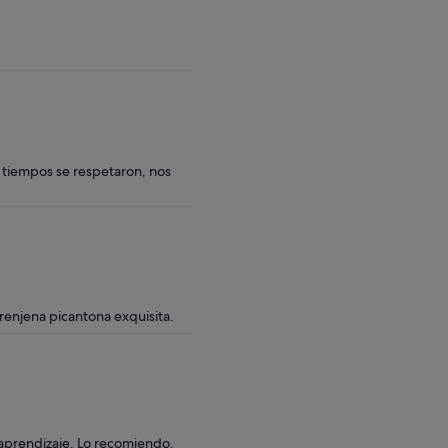
adulto*
por
* Selecciona
adulto
varios
adultos
para
obtener
un
precio
s tiempos se respetaron, nos
inferior
erenjena picantona exquisita.
 aprendizaje. Lo recomiendo.