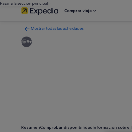
Pasar a la sección principal
Comprar viaje
Mostrar todas las actividades
Volver
a
5+
la
página
con
los
resultados
de
actividades
Resumen
Comprobar disponibilidad
Información sobre l