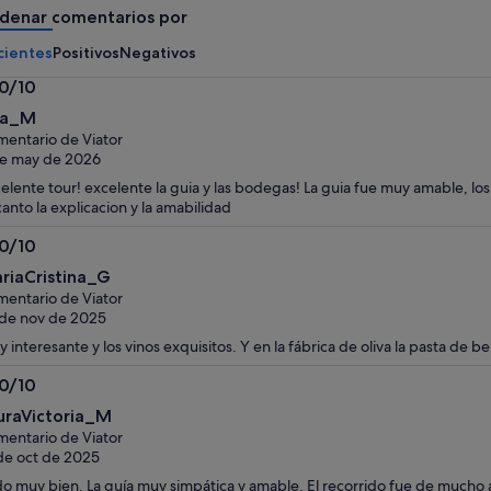
denar comentarios por
por
por
adulto
adulto
cientes
Positivos
Negativos
.0/10
0
na_M
bre
entario de Viator
e may de 2026
elente tour! excelente la guia y las bodegas! La guia fue muy amable, lo
anto la explicacion y la amabilidad
.0/10
0
riaCristina_G
bre
entario de Viator
de nov de 2025
 interesante y los vinos exquisitos. Y en la fábrica de oliva la pasta de b
.0/10
0
uraVictoria_M
bre
entario de Viator
de oct de 2025
o muy bien. La guía muy simpática y amable. El recorrido fue de mucho