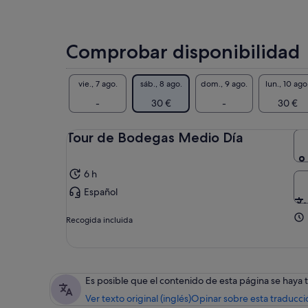
con
de 
pro
(AT
Comprobar disponibilidad
Al 
dul
año
vie., 7 ago.
sáb., 8 ago.
dom., 9 ago.
lun., 10 ago
pod
-
30 €
-
30 €
vin
nat
Tour de Bodegas Medio Día
BO
CA
VIS
6 h
Español
Recogida incluida
Es posible que el contenido de esta página se haya
Ver texto original (inglés)
Opinar sobre esta traducci