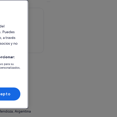
del
es. Puedes
, a través
 socios y no
en el mapa
rcionar:
tividad
ivo para su
 personalizados,
fane Bodega
a
entina
o o canjeo
cepto
Mendoza, Argentina