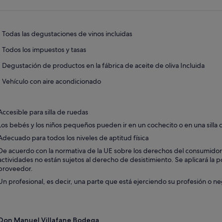
abre
en
una
pestaña
Todas las degustaciones de vinos incluidas
nueva
Todos los impuestos y tasas
Degustación de productos en la fábrica de aceite de oliva Incluida
Vehículo con aire acondicionado
Accesible para silla de ruedas
Los bebés y los niños pequeños pueden ir en un cochecito o en una silla
Adecuado para todos los niveles de aptitud física
De acuerdo con la normativa de la UE sobre los derechos del consumidor, l
actividades no están sujetos al derecho de desistimiento. Se aplicará la p
proveedor.
Un profesional, es decir, una parte que está ejerciendo su profesión o ne
Don Manuel Villafane Bodega