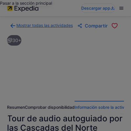
Pasar a la sección principal
Descargar app
Mostrar todas las actividades
Compartir
Volver
a
30+
la
página
con
los
resultados
de
actividades
Resumen
Comprobar disponibilidad
Información sobre la activida
Tour de audio autoguiado por
las Cascadas del Norte