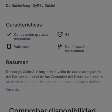
De GuideAlong (GyPSy Guide)
Características
Cancelación gratuita
4 h
disponible
Vale móvil
Confirmación
instantánea
Resumen
Descarga GuideA lo largo de la visita de audio autoguiada
del Parque Nacional de las Cascadas del Norte y descubre
un desierto de picos irregulares, cascadas y lagos alpinos
prístinos. Maravíllese con las aguas turquesas del lago
Ver más
Diablo, alimentado por glaciares, capture los dramáticos
picos de Liberty Bell Mountain y Early Winters Spires, y visite
sitios emblemáticos vinculados al desarrollo hidroeléctrico,
incluida la presa Diablo, que alguna vez fue la presa más alta
Comprobar disponibilidad
del mundo.