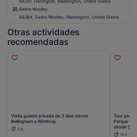
98241, Darrington, Washington, United States
Sedro-Woolley
98284, Sedro-Woolley, Washington, United States
Otras actividades
recomendadas
Visita guiada privada de 3 días desde
Tour panor
Bellingham a Winthrop
Parque Nac
Se abre en una pestaña nueva
desde Seat
3 d
10 h