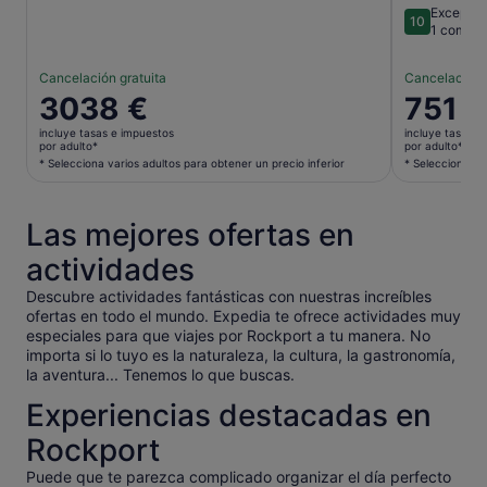
Excepcio
10
10 sobre 1
1 coment
Cancelación gratuita
Cancelación 
El
3038 €
El
751 €
precio
precio
incluye tasas e impuestos
incluye tasas e
es
es
por adulto*
por adulto*
de
de
* Selecciona varios adultos para obtener un precio inferior
* Selecciona va
3038 €
751 €
por
por
Las mejores ofertas en
adulto*
adulto*
* Selecciona
* Selecci
actividades
varios
varios
adultos
adultos
Descubre actividades fantásticas con nuestras increíbles
ofertas en todo el mundo. Expedia te ofrece actividades muy
para
para
especiales para que viajes por Rockport a tu manera. No
obtener
obtener
importa si lo tuyo es la naturaleza, la cultura, la gastronomía,
un
un
la aventura... Tenemos lo que buscas.
precio
precio
inferior
inferior
Experiencias destacadas en
Rockport
Puede que te parezca complicado organizar el día perfecto