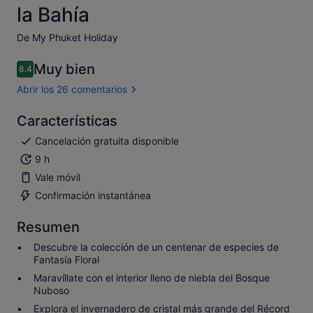
la Bahía
De My Phuket Holiday
Muy bien
8.4
8.4 sobre 10
Abrir los 26 comentarios
Características
Cancelación gratuita disponible
9 h
Vale móvil
Confirmación instantánea
Resumen
Descubre la colección de un centenar de especies de
Fantasía Floral
Maravíllate con el interior lleno de niebla del Bosque
Nuboso
Explora el invernadero de cristal más grande del Récord