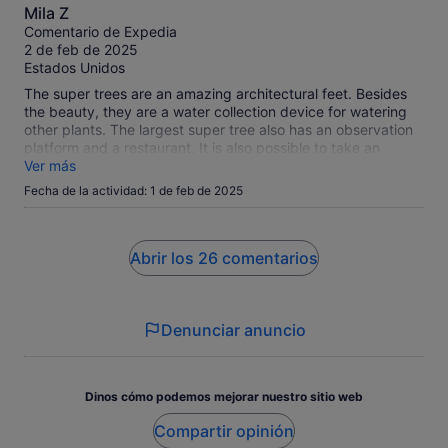
10.0
Mila Z
sobre
Comentario de Expedia
10
2 de feb de 2025
Estados Unidos
The super trees are an amazing architectural feet. Besides
the beauty, they are a water collection device for watering
other plants. The largest super tree also has an observation
platform and a restaurant. It is also possible to take an
elevator up to the catwalk and walk among the super trees.
Ver más
However, even though Expedia is charging for this ticket to
Fecha de la actividad: 1 de feb de 2025
the super trees, there is no admission from January 27 to
February 5, 2025 due to the celebration of the lunar new
year. I think I deserve a refund for the ticket price I paid
since Expedia should have known it was free on these dates.
Abrir los 26 comentarios
Denunciar anuncio
Dinos cómo podemos mejorar nuestro sitio web
Compartir opinión