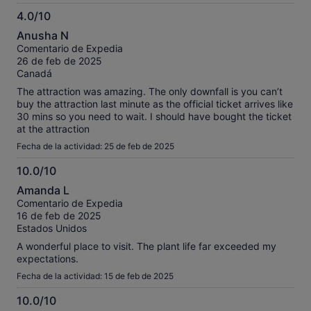
4.0/10
4.0
Anusha N
sobre
Comentario de Expedia
10
26 de feb de 2025
Canadá
The attraction was amazing. The only downfall is you can’t
buy the attraction last minute as the official ticket arrives like
30 mins so you need to wait. I should have bought the ticket
at the attraction
Fecha de la actividad: 25 de feb de 2025
10.0/10
10.0
Amanda L
sobre
Comentario de Expedia
10
16 de feb de 2025
Estados Unidos
A wonderful place to visit. The plant life far exceeded my
expectations.
Fecha de la actividad: 15 de feb de 2025
10.0/10