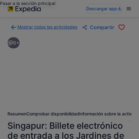
Pasar a la sección principal
Descargar app
Mostrar todas las actividades
Compartir
Volver
a
8+
la
página
con
los
resultados
de
actividades
Resumen
Comprobar disponibilidad
Información sobre la activida
Singapur: Billete electrónico
de entrada a los Jardines de