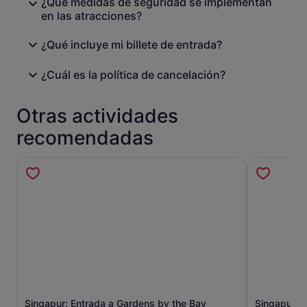
¿Qué medidas de seguridad se implementan
en las atracciones?
¿Qué incluye mi billete de entrada?
¿Cuál es la política de cancelación?
Otras actividades
recomendadas
Singapur: Entrada a Gardens by the Bay
Singapur H