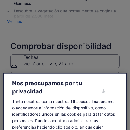
Guinness
Descubre la vegetación que normalmente se origina a
partir de 2.000 mete
Ver más
Comprobar disponibilidad
Fechas
vie, 7 ago - vie, 21 ago
Número de personas
1 adulto
Nos preocupamos por tu
privacidad
vie., 7 ago.
sáb., 8 ago.
dom., 9 ago.
lun., 10 ago.
mar., 
Tanto nosotros como nuestros
16
socios almacenamos
29 €
29 €
29 €
29 €
2
o accedemos a información del dispositivo, como
Es posible que el contenido de esta página se haya
identificadores únicos en las cookies para tratar datos
traducido automáticamente.
personales. Puedes aceptar o administrar tus
El
29 €
Ver texto original (inglés)
Ver entradas
precio
preferencias haciendo clic abajo o, en cualquier
incluye tasas e impuestos