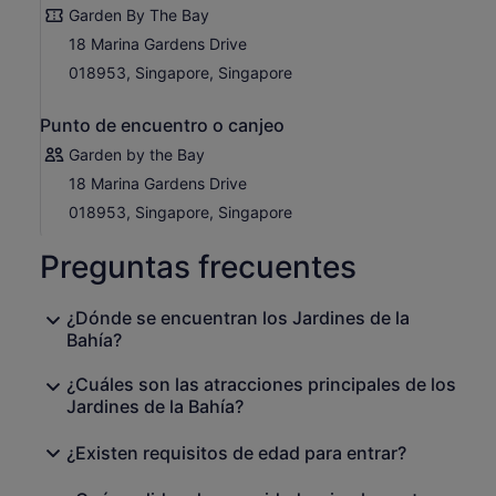
de verdor espectacular, con vegetación típicamente
Garden By The Bay
autóctona de hábitats situados a 2.000 metros sobre el
18 Marina Gardens Drive
nivel del mar.
018953, Singapore, Singapore
Antes de terminar tu visita, asegúrate de echar un
vistazo a la sobrecogedora exhibición Vuelo de la
Punto de encuentro o canjeo
Orquídea Polilla, una sorprendente selección de
orquídeas que forman una floración en cascada.
Garden by the Bay
18 Marina Gardens Drive
018953, Singapore, Singapore
Preguntas frecuentes
¿Dónde se encuentran los Jardines de la
Bahía?
¿Cuáles son las atracciones principales de los
Jardines de la Bahía?
¿Existen requisitos de edad para entrar?