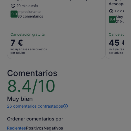
Se abre en una pestaña nueva
descapotab
20 min o más
1 d o más
Impresionante
9.0
9.0 sobre 10
80 comentarios
Muy bien
8.4
8.4 sobre 
219 come
Cancelación gratuita
Cancelación 
El
7 €
El
45 €
precio
precio
incluye tasas e impuestos
incluye tasas e
es
es
por adulto
por adulto
de
de
7 €
45 €
por
por
Comentarios
adulto
adulto
8.4/10
8.4
sobre
10
Muy bien
26 comentarios contrastados
26 comentarios
de
Ordenar comentarios por
esta
actividad.
Recientes
Positivos
Negativos
Más