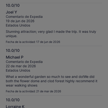
información
10.0/10
sobre
10.0
nuestros
Joel Y
sobre
comentarios
Comentario de Expedia
10
contrastados.
19 de jun de 2026
Estados Unidos
Stunning attraction; very glad I made the trip. It was truly
unique.
Fecha de la actividad: 17 de jun de 2026
10.0/10
10.0
Michael P
sobre
Comentario de Expedia
10
22 de mar de 2026
Estados Unidos
What a wonderful garden so much to see and do!We did
both the flower dome and clod forest highly recommend it
wear walking shows
Fecha de la actividad: 21 de mar de 2026
10.0/10
10.0
Lorraine K