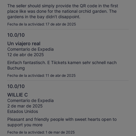
The seller should simply provide the QR code in the first
place like was done for the national orchid garden. The
gardens in the bay didn’t disappoint.
Fecha de la actividad: 17 de abr de 2025
10.0/10
10.0
Un viajero real
sobre
Comentario de Expedia
10
12 de abr de 2025
Einfach fantastisch. E Tiickets kamen sehr schnell nach
Buchung
Fecha de la actividad: 11 de abr de 2025
10.0/10
10.0
WILLIE C
sobre
Comentario de Expedia
10
2 de mar de 2025
Estados Unidos
Pleasant and friendly people with sweet hearts open to
support you more
Fecha de la actividad: 1 de mar de 2025