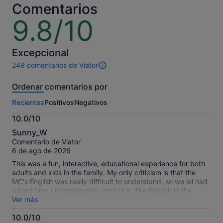
por
por
Comentarios
adulto
adulto
9.8/10
9.8
sobre
10
Excepcional
249 comentarios de Viator
249 comentarios
de
Ordenar comentarios por
esta
actividad.
Recientes
Positivos
Negativos
Más
información
10.0/10
sobre
10.0
nuestros
Sunny_W
sobre
comentarios
Comentario de Viator
10
contrastados.
6 de ago de 2026
This was a fun, interactive, educational experience for both
adults and kids in the family. My only criticism is that the
MC's English was really difficult to understand, so we all had
a hard time understanding most of it. The English in the
video show was perfect. The venue is very close to Ryogoku
Ver más
Edo Noren, Sumo Museum, and Ryogoku Sumo Arena. If you
10.0/10
have time, I highly recommend you budget some time to