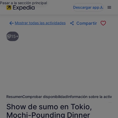
Pasar a la sección principal
Descargar app
Mostrar todas las actividades
Compartir
Volver
a
15+
la
página
con
los
resultados
de
actividades
Resumen
Comprobar disponibilidad
Información sobre la activida
Show de sumo en Tokio,
Mochi-Pounding Dinner