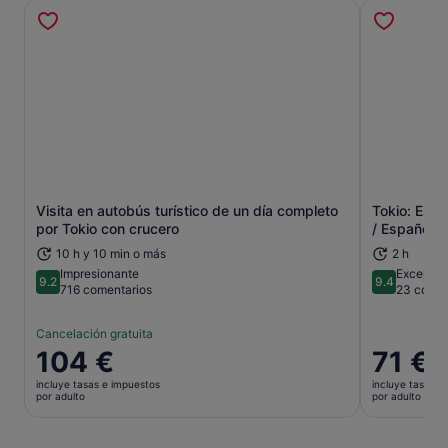
Visita en autobús turístico de un día completo
Tokio: Esp
Se abre en una pestaña nueva
por Tokio con crucero
/ Español)
10 h y 10 min o más
2 h
Impresionante
Excepcio
9.2
9.4
9.2 sobre 10
9.4 sobre 
716 comentarios
23 comen
Cancelación gratuita
El
104 €
El
71 €
precio
precio
incluye tasas e impuestos
incluye tasas e
es
es
por adulto
por adulto
de
de
104 €
71 €