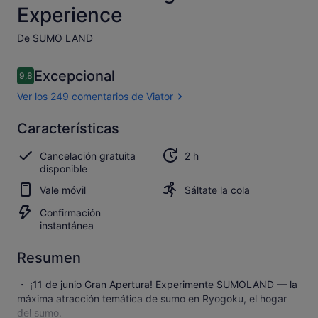
Experience
De SUMO LAND
Comentarios
Excepcional
9,8
9,8 de 10
Ver los 249 comentarios de Viator
Excepcional
Características
9.8
9.8 sobre 10
Abrir los
Cancelación gratuita
2 h
249 comentarios
disponible
de Viator
Vale móvil
Sáltate la cola
Confirmación
instantánea
Resumen
・ ¡11 de junio Gran Apertura! Experimente SUMOLAND — la
máxima atracción temática de sumo en Ryogoku, el hogar
del sumo.