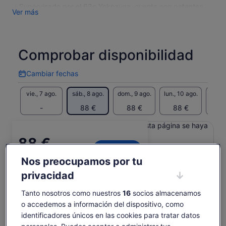
・Supervisado por el 63o Yokozuna, cuenta con potentes
Ver más
actuaciones de sumo de ex luchadores de sumo
profesionales.
・Sube al ring, toma fotos con luchadores de sumo, disfruta
de la auténtica olla caliente de chanko Yokozuna y prueba a
Comprobar disponibilidad
golpear mochi!
※La experiencia de sumo es un programa de entretenimiento
Cambiar fechas
tanto para adultos como para niños, y se diferencia de la
Cambiar
fechas
práctica matutina o los torneos oficiales.
vie., 7 ago.
sáb., 8 ago.
dom., 9 ago.
lun., 10 ago.
mar., 
※Si muchos invitados se unen al desafío de sumo o golpes
de mochi, la participación puede limitarse a una persona por
-
88 €
88 €
88 €
8
grupo o decidirse por lotería.
Es posible que el contenido de esta página se haya
※Los recuerdos pueden variar según la temporada.
traducido automáticamente.
※Las comidas vegetarianas y veganas están disponibles
El
88 €
bajo petición con al menos 2 días de antelación.
Ver texto original (inglés)
Ver entradas
precio
incluye tasas e impuestos
Se
Opinar sobre esta traducción
※Las comidas sin gluten y halal no están disponibles, pero
es
Nos preocupamos por tu
por adulto
abre
los huéspedes pueden traer su propia comida.
de
privacidad
en
※Las ubicaciones de los asientos son asignadas por el lugar
Qué incluye y qué no
88 €
una
y no se pueden seleccionar. Gracias por su comprensión.
por
pestaña
Tanto nosotros como nuestros
16
socios almacenamos
adulto
nueva
お土産
o accedemos a información del dispositivo, como
identificadores únicos en las cookies para tratar datos
Tarifa de entrada