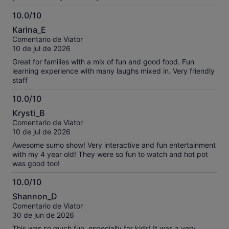
10.0/10
10.0
Karina_E
sobre
Comentario de Viator
10
10 de jul de 2026
Great for families with a mix of fun and good food. Fun
learning experience with many laughs mixed in. Very friendly
staff
10.0/10
10.0
Krysti_B
sobre
Comentario de Viator
10
10 de jul de 2026
Awesome sumo show! Very interactive and fun entertainment
with my 4 year old! They were so fun to watch and hot pot
was good too!
10.0/10
10.0
Shannon_D
sobre
Comentario de Viator
10
30 de jun de 2026
This was so much fun, especially for kids! It was a very