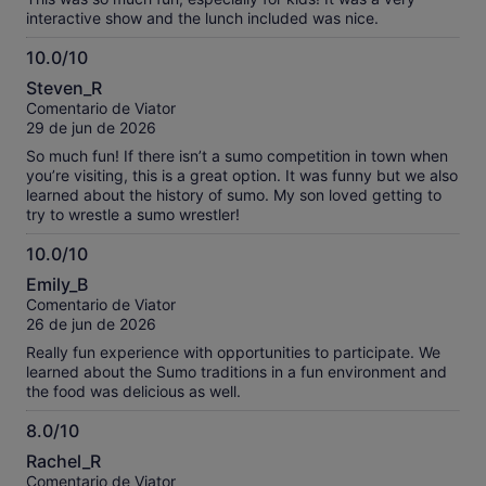
interactive show and the lunch included was nice.
10.0/10
10.0
Steven_R
sobre
Comentario de Viator
10
29 de jun de 2026
So much fun! If there isn’t a sumo competition in town when
you’re visiting, this is a great option. It was funny but we also
learned about the history of sumo. My son loved getting to
try to wrestle a sumo wrestler!
10.0/10
10.0
Emily_B
sobre
Comentario de Viator
10
26 de jun de 2026
Really fun experience with opportunities to participate. We
learned about the Sumo traditions in a fun environment and
the food was delicious as well.
8.0/10
8.0
Rachel_R
sobre
Comentario de Viator