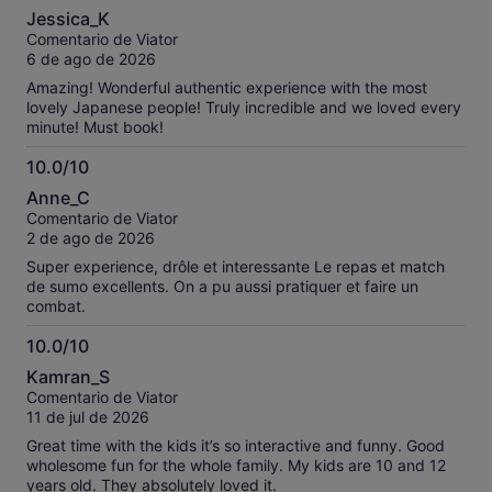
10.0
check those places out too.
Jessica_K
sobre
Comentario de Viator
10
6 de ago de 2026
Amazing! Wonderful authentic experience with the most
lovely Japanese people! Truly incredible and we loved every
minute! Must book!
10.0/10
10.0
Anne_C
sobre
Comentario de Viator
10
2 de ago de 2026
Super experience, drôle et interessante Le repas et match
de sumo excellents. On a pu aussi pratiquer et faire un
combat.
10.0/10
10.0
Kamran_S
sobre
Comentario de Viator
10
11 de jul de 2026
Great time with the kids it’s so interactive and funny. Good
wholesome fun for the whole family. My kids are 10 and 12
years old. They absolutely loved it.