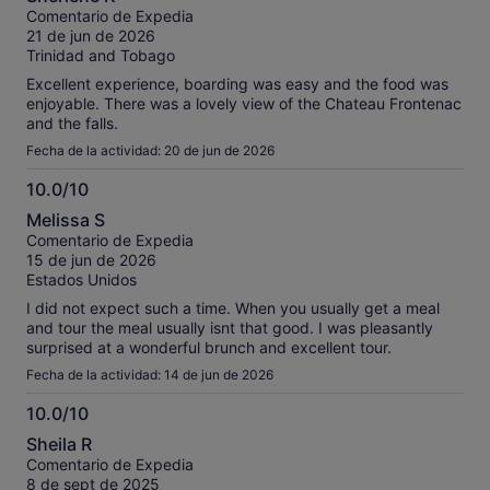
sobre
comentarios
Comentario de Expedia
10
contrastados.
21 de jun de 2026
Trinidad and Tobago
Excellent experience, boarding was easy and the food was
enjoyable. There was a lovely view of the Chateau Frontenac
and the falls.
Fecha de la actividad: 20 de jun de 2026
10.0/10
10.0
Melissa S
sobre
Comentario de Expedia
10
15 de jun de 2026
Estados Unidos
I did not expect such a time. When you usually get a meal
and tour the meal usually isnt that good. I was pleasantly
surprised at a wonderful brunch and excellent tour.
Fecha de la actividad: 14 de jun de 2026
10.0/10
10.0
Sheila R
sobre
Comentario de Expedia
10
8 de sept de 2025