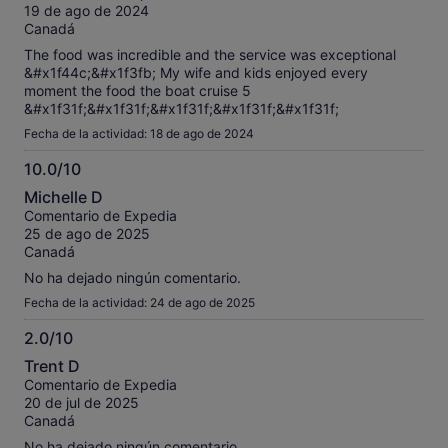
10
19 de ago de 2024
the supervisor really did try to make it right, offered mimosas
Canadá
(but we dont drink), brought us a fruit bowl, we were offered
to join the next guided tour as well, but by that point another
The food was incredible and the service was exceptional
2 hours on a boat didnt seem like a good idea. I am.sure
&#x1f44c;&#x1f3fb; My wife and kids enjoyed every
most of the people who were served brunch quickly and hot
moment the food the boat cruise 5
had a good experience, however we did not.
&#x1f31f;&#x1f31f;&#x1f31f;&#x1f31f;&#x1f31f;
Fecha de la actividad: 18 de ago de 2024
10.0/10
10.0
Michelle D
sobre
Comentario de Expedia
10
25 de ago de 2025
Canadá
No ha dejado ningún comentario.
Fecha de la actividad: 24 de ago de 2025
2.0/10
2.0
Trent D
sobre
Comentario de Expedia
10
20 de jul de 2025
Canadá
No ha dejado ningún comentario.