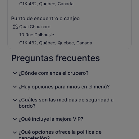
Aperitivo
: Yogur griego, confitura de arándanos
G1K 4B2, Quebec, Canada
silvestres, copos de avena y virutas de chocolate
blanco
Punto de encuentro o canjeo
Opciones de plato principal:
Quai Chouinard
Cazuela gourmet: Huevos revueltos, patatas
10 Rue Dalhousie
baby, pimientos asados, cuajada de queso,
beicon, salchicha de pollo y salsa holandesa
G1K 4B2, Québec, Québec, Canada
Plato del capitán: Huevos revueltos, pastel de
carne, alubias cocidas, cretons y ketchup de
Preguntas frecuentes
frutas
Goloso: Gofres dorados cubiertos con cremosa
¿Dónde comienza el crucero?
salsa de arce, bayas silvestres y chocolate rallado
Tortilla Terroir: Tortilla de jamón ecológico con
¿Hay opciones para niños en el menú?
queso Le Canotier de L'Isle-aux-Grues,
mozzarella local, cebollas caramelizadas y
¿Cuáles son las medidas de seguridad a
espárragos
bordo?
Cazuela vegana: Patatas, salchicha vegana y
queso vegano, pimientos asados, coulis de
¿Qué incluye la mejora VIP?
tomate y calabaza butternut
(
La mayoría de los platos se sirven con patatas
¿Qué opciones ofrece la política de
sazonadas, salchichas y bacon
)
cancelación?