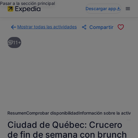
Pasar a la sección principal
Descargar app
Mostrar todas las actividades
Compartir
Volver
a
11+
la
página
con
los
resultados
de
actividades
Resumen
Comprobar disponibilidad
Información sobre la activida
Ciudad de Québec: Crucero
de fin de semana con brunch