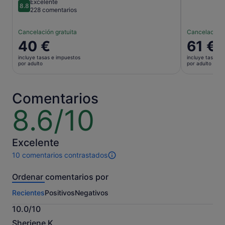
Excelente
8.8
8.8 sobre 10
228 comentarios
Cancelación gratuita
Cancelación 
El
40 €
El
61 €
precio
precio
incluye tasas e impuestos
incluye tasas e
es
es
por adulto
por adulto
de
de
40 €
61 €
por
por
Comentarios
adulto
adulto
8.6/10
8.6
sobre
10
Excelente
10 comentarios contrastados
10 comentarios
de
Ordenar comentarios por
esta
actividad.
Recientes
Positivos
Negativos
Más
información
10.0/10
sobre
10.0
nuestros
Sheriene K