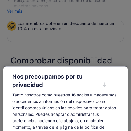
Relájate en la mejor terraza flotante de la ciudad
mientras navegas
Ver más
Los miembros obtienen un descuento de hasta un
10 % en esta actividad
Comprobar disponibilidad
Cambiar fechas
Cambiar
Nos preocupamos por tu
fechas
vie., 14 ago.
sáb., 15 ago.
dom., 16 ago.
lun., 17 ago.
mar., 18 ago.
privacidad
-
-
62 €
-
-
Tanto nosotros como nuestros
16
socios almacenamos
o accedemos a información del dispositivo, como
Es posible que el contenido de esta página se haya
traducido automáticamente.
identificadores únicos en las cookies para tratar datos
El
62 €
personales. Puedes aceptar o administrar tus
Ver texto original (inglés)
Ver entradas
precio
incluye tasas e impuestos
Se
Opinar sobre esta traducción
preferencias haciendo clic abajo o, en cualquier
es
por adulto
abre
de
momento, a través de la página de la política de
en