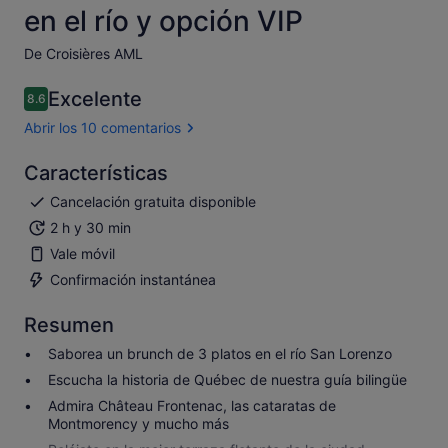
en el río y opción VIP
De Croisières AML
Excelente
8.6
8.6 sobre 10
Abrir los 10 comentarios
Características
Cancelación gratuita disponible
2 h y 30 min
Vale móvil
Confirmación instantánea
Resumen
Saborea un brunch de 3 platos en el río San Lorenzo
Escucha la historia de Québec de nuestra guía bilingüe
Admira Château Frontenac, las cataratas de
Montmorency y mucho más