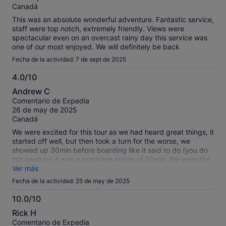
Canadá
This was an absolute wonderful adventure. Fantastic service,
staff were top notch, extremely friendly. Views were
spectacular even on an overcast rainy day this service was
one of our most enjoyed. We will definitely be back
Fecha de la actividad: 7 de sept de 2025
4.0/10
4.0
Andrew C
sobre
Comentario de Expedia
10
26 de may de 2025
Canadá
We were excited for this tour as we had heard great things, it
started off well, but then took a turn for the worse, we
showed up 30min before boarding like it said to do (you do
not need to) it was a complete waste of 30min. We were the
first couple boarded and the first to be seated for brunch,
Ver más
waiter came took our order for brunch (first one) we watch
Fecha de la actividad: 25 de may de 2025
people board the boat in the last few minutes before
departure, get seated and served food before us, by the
10.0/10
time we recieved our food (mind you it was cold too) the
10.0
Rick H
guided tour was practically over, we were beyond
sobre
Comentario de Expedia
disappointed. The only reason I give this 2 stars is because