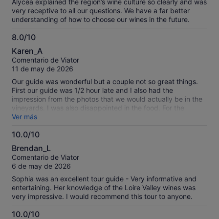
Alycea explained the region’s wine culture so clearly and was
very receptive to all our questions. We have a far better
understanding of how to choose our wines in the future.
8.0/10
8.0
Karen_A
sobre
Comentario de Viator
10
11 de may de 2026
Our guide was wonderful but a couple not so great things.
First our guide was 1/2 hour late and I also had the
impression from the photos that we would actually be in the
vineyards. I was also disappointed in the food. For the
amount of money that we spent on this tour I expected more
Ver más
than some cheese. I am unsure if we actually got the “full “
10.0/10
tour that we paid for since it was cut short by 1/2 hour, very
10.0
unhappy. As I said our guide was great but had a rough start
Brendan_L
and tour was WAY overpriced for what we got. Would never
sobre
Comentario de Viator
book again
10
6 de may de 2026
Sophia was an excellent tour guide - Very informative and
entertaining. Her knowledge of the Loire Valley wines was
very impressive. I would recommend this tour to anyone.
10.0/10