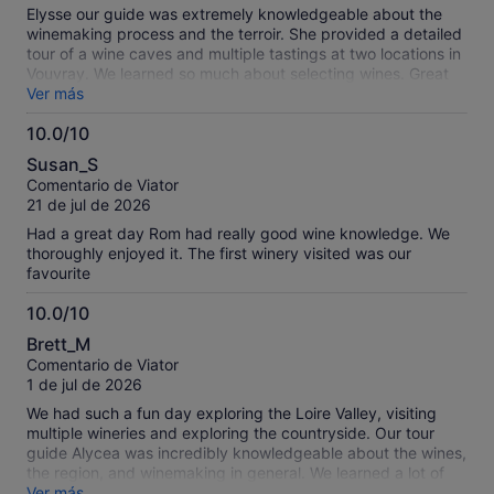
Elysse our guide was extremely knowledgeable about the
winemaking process and the terroir. She provided a detailed
tour of a wine caves and multiple tastings at two locations in
Vouvray. We learned so much about selecting wines. Great
afternoon!
Ver más
10.0/10
10.0
Susan_S
sobre
Comentario de Viator
10
21 de jul de 2026
Had a great day Rom had really good wine knowledge. We
thoroughly enjoyed it. The first winery visited was our
favourite
10.0/10
10.0
Brett_M
sobre
Comentario de Viator
10
1 de jul de 2026
We had such a fun day exploring the Loire Valley, visiting
multiple wineries and exploring the countryside. Our tour
guide Alycea was incredibly knowledgeable about the wines,
the region, and winemaking in general. We learned a lot of
drank some amazing wine. Couldn’t have asked for a better
Ver más