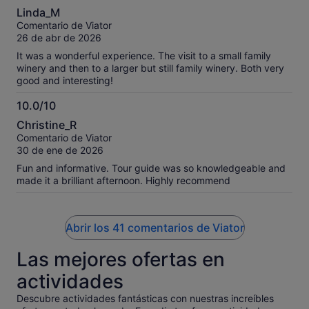
10.0
Linda_M
sobre
Comentario de Viator
10
26 de abr de 2026
It was a wonderful experience. The visit to a small family
winery and then to a larger but still family winery. Both very
good and interesting!
10.0/10
10.0
Christine_R
sobre
Comentario de Viator
10
30 de ene de 2026
Fun and informative. Tour guide was so knowledgeable and
made it a brilliant afternoon. Highly recommend
Abrir los 41 comentarios de Viator
Las mejores ofertas en
actividades
Descubre actividades fantásticas con nuestras increíbles