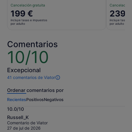
Cancelación gratuita
Cancelación 
El
199 €
El
239 
precio
precio
incluye tasas e impuestos
incluye tasas e
es
es
por adulto
por adulto
de
de
199 €
239 €
por
por
Comentarios
adulto
adulto
10/10
10
sobre
10
Excepcional
41 comentarios de Viator
41 comentarios
de
Ordenar comentarios por
esta
actividad.
Recientes
Positivos
Negativos
Más
información
10.0/10
sobre
10.0
nuestros
Russell_K
sobre
comentarios
Comentario de Viator
10
contrastados.
27 de jul de 2026