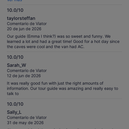
day.
10.0/10
10.0
taylorsteffan
sobre
Comentario de Viator
10
20 de jun de 2026
Our guide (Emma I think?) was so sweet and funny. We
learned a lot and had a great time! Good for a hot day since
the caves were cool and the van had AC.
10.0/10
10.0
Sarah_W
sobre
Comentario de Viator
10
12 de jun de 2026
It was really good fun with just the right amounts of
information. Our tour guide was amazing and really easy to
talk to
10.0/10
10.0
Sally_L
sobre
Comentario de Viator
10
31 de may de 2026