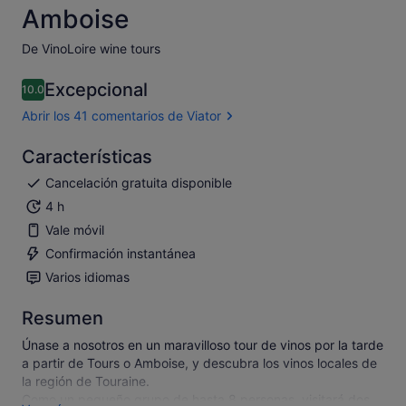
Amboise
De VinoLoire wine tours
Excepcional
10.0
10.0 sobre 10
Abrir los 41 comentarios de Viator
Características
Cancelación gratuita disponible
4 h
Vale móvil
Confirmación instantánea
Varios idiomas
Resumen
Únase a nosotros en un maravilloso tour de vinos por la tarde
a partir de Tours o Amboise, y descubra los vinos locales de
la región de Touraine.
Como un pequeño grupo de hasta 8 personas, visitará dos