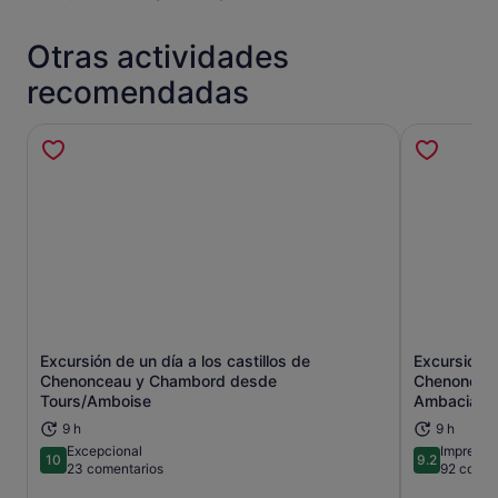
Otras actividades
recomendadas
Excursión de un día a los castillos de
Excursión d
Se abre en una pestaña nueva
Chenonceau y Chambord desde
Chenonceau
Tours/Amboise
Ambacia de
9 h
9 h
Excepcional
Impresio
10
9.2
10 sobre 10
9.2 sobre 1
23 comentarios
92 comen