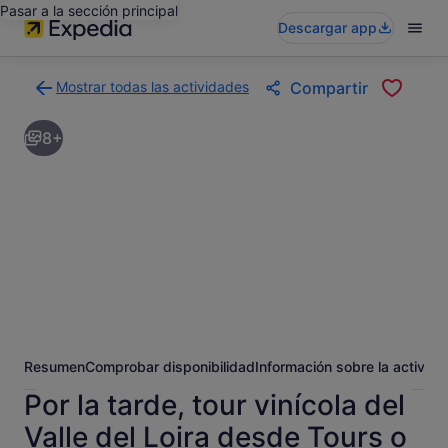
Pasar a la sección principal
Descargar app
Mostrar todas las actividades
Compartir
Volver
a
8+
la
página
con
los
resultados
de
actividades
Resumen
Comprobar disponibilidad
Información sobre la activida
Por la tarde, tour vinícola del
Valle del Loira desde Tours o