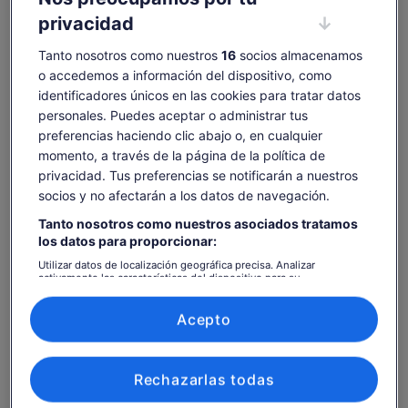
De RealNZ
privacidad
Tanto nosotros como nuestros
16
socios almacenamos
Características
o accedemos a información del dispositivo, como
Vale móvil
identificadores únicos en las cookies para tratar datos
Confirmación instantánea
personales. Puedes aceptar o administrar tus
preferencias haciendo clic abajo o, en cualquier
Resumen
momento, a través de la página de la política de
privacidad. Tus preferencias se notificarán a nuestros
Crucero marítimo de ida y vuelta en un cómodo
catamarán
socios y no afectarán a los datos de navegación.
Acceso exclusivo a Oneke, "El Cuello", remoto y aislado
Tanto nosotros como nuestros asociados tratamos
los datos para proporcionar:
Paseo guiado vespertino y nocturno por playas y
bosques
Utilizar datos de localización geográfica precisa. Analizar
activamente las características del dispositivo para su
Narración de la historia cultural maorí y europea de
identificación. Almacenar la información en un dispositivo y/o
Oneke
acceder a ella. Publicidad y contenido personalizados, medición de
Ver más
publicidad y contenido, investigación de audiencia y desarrollo de
Acepto
servicios.
Lista de asociados (proveedores)
Rechazarlas todas
Comprobar disponibilidad