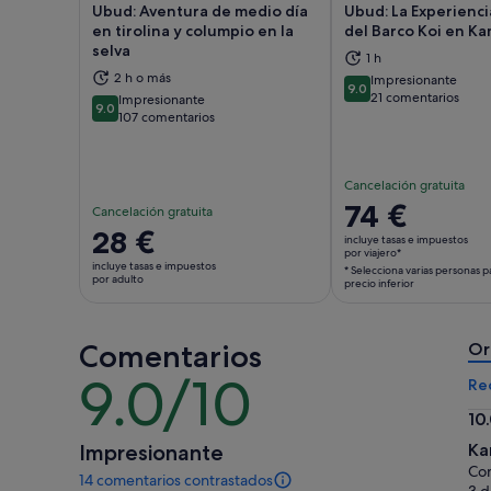
Ubud: Aventura de medio día
Ubud: La Experienci
en tirolina y columpio en la
del Barco Koi en K
selva
1 h
2 h o más
Impresionante
Se abre en una pestaña nueva
Se 
9.0
9.0 sobre 10
21 comentarios
Impresionante
9.0
9.0 sobre 10
107 comentarios
Cancelación gratuita
El
74 €
Cancelación gratuita
precio
El
28 €
incluye tasas e impuestos
es
por viajero*
precio
incluye tasas e impuestos
* Selecciona varias personas 
de
es
por adulto
precio inferior
74 €
de
por
28 €
viajero*
Comentarios
por
Or
* Selecciona
adulto
9.0/10
9.0
Re
varias
sobre
personas
10
10
para
10.
Impresionante
Ka
obtener
so
Com
14 comentarios contrastados
un
10
14 comentarios
3 d