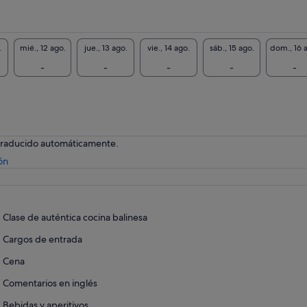
.
mié., 12 ago.
jue., 13 ago.
vie., 14 ago.
sáb., 15 ago.
dom., 16 
-
-
-
-
-
 traducido automáticamente.
Se
ón
abre
en
una
pestaña
Clase de auténtica cocina balinesa
nueva
Cargos de entrada
Cena
Comentarios en inglés
Bebidas y aperitivos