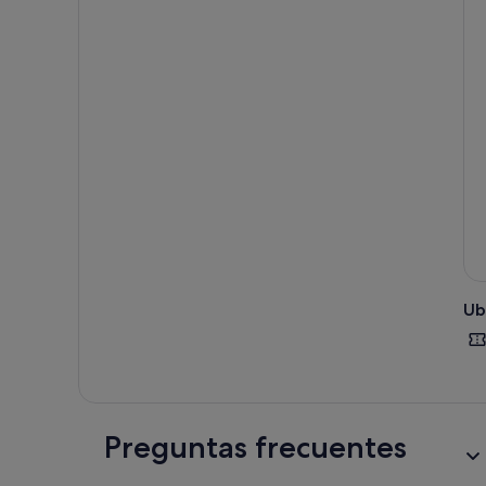
de l
A co
ingr
clas
Comp
plat
Desp
de l
Ub
Preguntas frecuentes