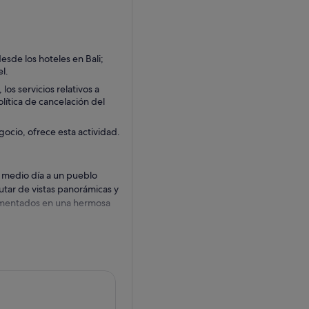
esde los hoteles en Bali;
l.
os servicios relativos a
olítica de cancelación del
gocio, ofrece esta actividad.
de medio día a un pueblo
rutar de vistas panorámicas y
rimentados en una hermosa
nómica a través de la
rán sobre el proceso de
 Contempla la puesta de sol y
radicional, y conoce la vida