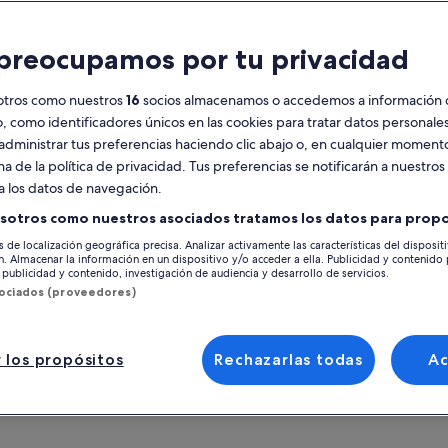
racterísticas
preocupamos por tu privacidad
Vale móvil
Confirmación
instantánea
otros como nuestros
16
socios almacenamos o accedemos a información 
o, como identificadores únicos en las cookies para tratar datos personal
esumen
administrar tus preferencias haciendo clic abajo o, en cualquier momento
Introducción a la auténtica cocina balinesa
na de la política de privacidad. Tus preferencias se notificarán a nuestros
por chefs locales
Ver 
a los datos de navegación.
Recorrido panorámico por una plantación de
sotros como nuestros asociados tratamos los datos para propo
arroz y sus alrededores al amanecer
Ubicación de la ac
s de localización geográfica precisa. Analizar activamente las características del disposit
Ambiente informal y animado en una aldea
ón. Almacenar la información en un dispositivo y/o acceder a ella. Publicidad y contenido
Laplapan Village
local
publicidad y contenido, investigación de audiencia y desarrollo de servicios.
Ubud, IDN
sociados (proveedores)
Enriquecedora experiencia cultural y
gastronómica
Punto de encuentr
 más
Laplapan Village
 los propósitos
Rechazarlas todas
A
Ubud, IDN