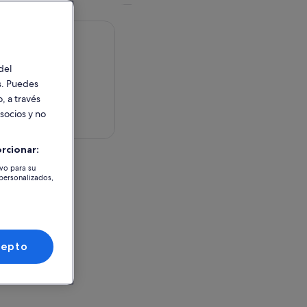
del
es. Puedes
, a través
 socios y no
en el mapa
rcionar:
tividad
ivo para su
 personalizados,
o o canjeo
cepto