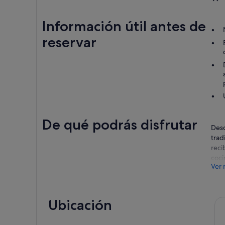
Información útil antes de
reservar
De qué podrás disfrutar
Desc
trad
reci
coci
Ver 
Sald
ciud
cult
Ubicación
disf
A co