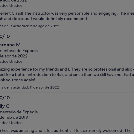
ados Unidos
ellent Class!! The instructor was very personable and engaging. The mea
sh and delicious. I would definitely recommend.
ha de la actividad: 2 de ago de 2022
.0/10
0
ordane M
bre
entario de Expedia
de abr de 2022
ados Unidos
zing experience for my friends and I. They are so professional and also
ed for a better introduction to Bali, and since then we still have not had
nk you once again!
ha de la actividad: 11 de abr de 2022
.0/10
0
lly C
bre
entario de Expedia
de feb de 2019
ados Unidos
 host was amazing and it felt authentic. I felt extremely welcomed. The 