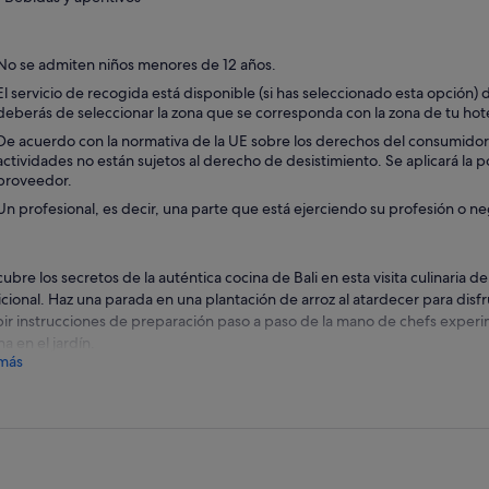
No se admiten niños menores de 12 años.
El servicio de recogida está disponible (si has seleccionado esta opción) d
deberás de seleccionar la zona que se corresponda con la zona de tu hote
De acuerdo con la normativa de la UE sobre los derechos del consumidor, l
actividades no están sujetos al derecho de desistimiento. Se aplicará la p
proveedor.
Un profesional, es decir, una parte que está ejerciendo su profesión o ne
ubre los secretos de la auténtica cocina de Bali en esta visita culinaria 
icional. Haz una parada en una plantación de arroz al atardecer para disf
bir instrucciones de preparación paso a paso de la mano de chefs expe
na en el jardín.
más
rás directamente desde tu hotel para embarcarte en una aventura gastro
ad. Tu primera parada será en una plantación de arroz donde te informa
ivo y elaboración de este ingrediente, base principal de la cocina de Bali
ruta de unas vistas de ensueño del paisaje natural.
ntinuación, haz una parada en el pueblo de Laplapan, una aldea balinesa t