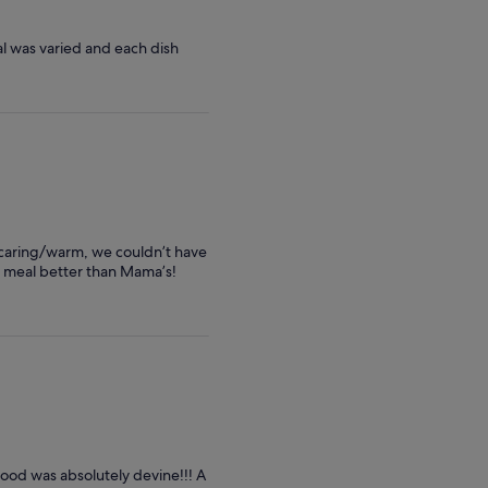
precio
precio
inferior
inferior
l was varied and each dish
 caring/warm, we couldn’t have
 a meal better than Mama’s!
food was absolutely devine!!! A