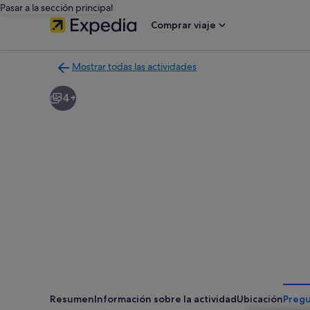
Pasar a la sección principal
Comprar viaje
Mostrar todas las actividades
Volver
a
4+
la
página
con
los
resultados
de
actividades
Resumen
Información sobre la actividad
Ubicación
Pregu