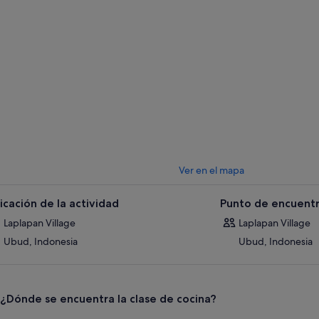
os residentes a la vez que interactúas con los agricultores y aldeanos y vis
ntinuación, prepárate para tu experiencia culinaria, en la que elaborarás 
edientes que elijas. Tendrás a tu disposición chefs expertos que te guiar
e de cocina, así como recetas y notas.
arte opiniones con tus colegas del curso y descubre técnicas útiles mie
os principales y 1 postre, todos ellos típicos de Bali.
ués de la clase de cocina, siéntate y disfruta de sabrosos y deliciosos pl
os que hayas elaborado tú.
Ver en el mapa
icación de la actividad
Punto de encuentr
Laplapan Village
Laplapan Village
Ubud, Indonesia
Ubud, Indonesia
¿Dónde se encuentra la clase de cocina?