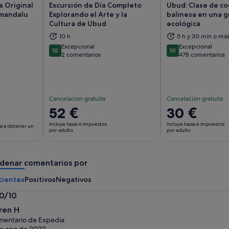
a Original
Excursión de Día Completo
Ubud: Clase de co
amandalu
Explorando el Arte y la
balinesa en una g
Cultura de Ubud
ecológica
10 h
5 h y 30 min o má
abre en una pestaña nueva
Se abre en una pestaña nueva
Se
Excepcional
Excepcional
10
10
10 sobre 10
10 sobre 10
2 comentarios
478 comentarios
Cancelación gratuita
Cancelación gratuita
El
52 €
El
30 €
precio
precio
incluye tasas e impuestos
incluye tasas e impuestos
para obtener un
es
es
por adulto
por adulto
de
de
52 €
30 €
denar comentarios por
por
por
adulto
adulto
cientes
Positivos
Negativos
.0/10
0
ren H
bre
entario de Expedia
e ago de 2022