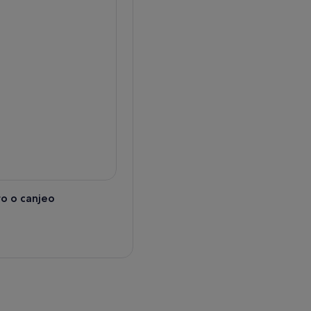
itas el templo habitual.
platos balineses con los
án y te ayudarán durante la
ntras preparas 3 entrantes, 4
atos típicos de Bali, además
o o canjeo