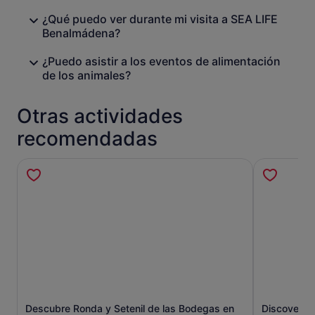
¿Qué puedo ver durante mi visita a SEA LIFE
Benalmádena?
¿Puedo asistir a los eventos de alimentación
de los animales?
Otras actividades
recomendadas
Descubre Ronda y Setenil de las Bodegas en
Discover G
Se abre en una pestaña nueva