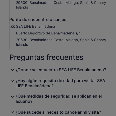
concienciación, y contribuimos constantemente a la
29630, Benalmádena Costa, Málaga, Spain & Canary
Islands
conservación y el bienestar de los animales marinos.
INFORMACIÓN PARA LOS HUÉSPEDES: SEA LIFE
Punto de encuentro o canjeo
Benalmádena está realizando actualmente unas obras
para mejorar sus instalaciones. Muy pronto puedes
SEA LIFE Benalmádena
esperar algo muy especial. ¡No te lo pierdas!!!!!! SEA LIFE
Puerto Deportivo de Benalmádena s/n
Benalmádena te pide disculpas por las molestias
29630, Benalmádena Costa, Málaga, Spain & Canary
ocasionadas; el personal in situ atenderá tus consultas.
Islands
Preguntas frecuentes
¿Dónde se encuentra SEA LIFE Benalmádena?
¿Hay algún requisito de edad para visitar SEA
LIFE Benalmádena?
¿Qué medidas de seguridad se aplican en el
acuario?
¿Qué sucede si necesito cancelar mi visita?