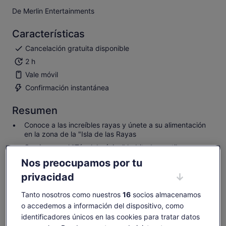
De Merlin Entertainments
Características
Cancelación gratuita disponible
2 h
Vale móvil
Confirmación instantánea
Resumen
Conoce a las increíbles rayas y únete a su alimentación
en la zona de la "Isla de las Rayas
Camina por el "Túnel Jurásico" habitado por tiburones
Descubre diminutos caballitos de mar y aprende sobre
Nos preocupamos por tu
diferentes especies
privacidad
Observa a nuestras nutrias chapotear y merendar sus
golosinas
Tanto nosotros como nuestros
16
socios almacenamos
Ver más
o accedemos a información del dispositivo, como
identificadores únicos en las cookies para tratar datos