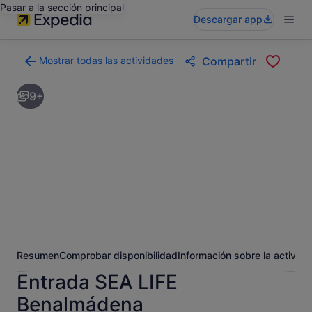
Pasar a la sección principal
Descargar app
Mostrar todas las actividades
Compartir
Volver
a
9+
la
página
con
los
resultados
de
actividades
Resumen
Comprobar disponibilidad
Información sobre la activida
Entrada SEA LIFE
Benalmádena