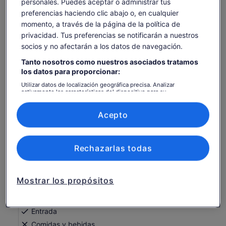
personales. Puedes aceptar o administrar tus
preferencias haciendo clic abajo o, en cualquier
Comprobar disponibilidad
momento, a través de la página de la política de
privacidad. Tus preferencias se notificarán a nuestros
Fechas
socios y no afectarán a los datos de navegación.
vie, 7 ago - vie, 21 ago
Tanto nosotros como nuestros asociados tratamos
Número de personas
los datos para proporcionar:
1 adulto
Utilizar datos de localización geográfica precisa. Analizar
activamente las características del dispositivo para su
identificación. Almacenar la información en un dispositivo y/o
vie., 7 ago.
sáb., 8 ago.
dom., 9 ago.
lun., 10 ago.
mar., 11 ago.
acceder a ella. Publicidad y contenido personalizados, medición de
publicidad y contenido, investigación de audiencia y desarrollo de
Acepto
-
-
21 €
21 €
21 €
servicios.
Lista de asociados (proveedores)
Es posible que el contenido de esta página se haya
traducido automáticamente.
El
21 €
Rechazarlas todas
Ver texto original (inglés)
Ver entradas
precio
incluye tasas e impuestos
Se
Opinar sobre esta traducción
es
por adulto
abre
de
Mostrar los propósitos
en
Qué incluye y qué no
21 €
una
por
pestaña
adulto
nueva
Entrada
Comidas y bebidas