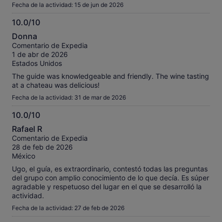
Fecha de la actividad: 15 de jun de 2026
10.0/10
10.0
Donna
sobre
Comentario de Expedia
10
1 de abr de 2026
Estados Unidos
The guide was knowledgeable and friendly. The wine tasting
at a chateau was delicious!
Fecha de la actividad: 31 de mar de 2026
10.0/10
10.0
Rafael R
sobre
Comentario de Expedia
10
28 de feb de 2026
México
Ugo, el guía, es extraordinario, contestó todas las preguntas
del grupo con amplio conocimiento de lo que decía. Es súper
agradable y respetuoso del lugar en el que se desarrolló la
actividad.
Fecha de la actividad: 27 de feb de 2026