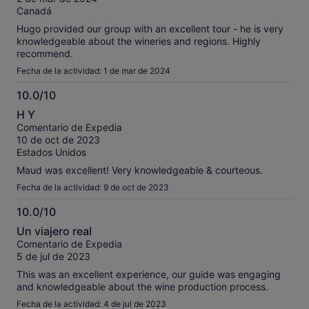
Canadá
Hugo provided our group with an excellent tour - he is very
knowledgeable about the wineries and regions. Highly
recommend.
Fecha de la actividad: 1 de mar de 2024
10.0/10
10.0
H Y
sobre
Comentario de Expedia
10
10 de oct de 2023
Estados Unidos
Maud was excellent! Very knowledgeable & courteous.
Fecha de la actividad: 9 de oct de 2023
10.0/10
10.0
Un viajero real
sobre
Comentario de Expedia
10
5 de jul de 2023
This was an excellent experience, our guide was engaging
and knowledgeable about the wine production process.
Fecha de la actividad: 4 de jul de 2023