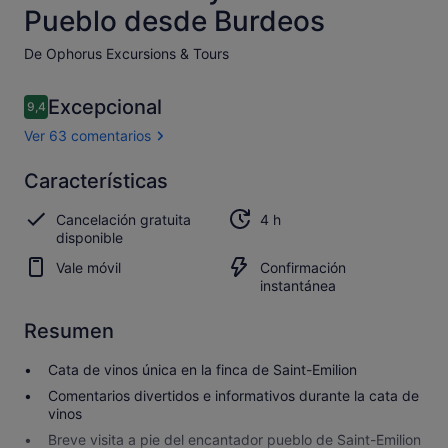
Pueblo desde Burdeos
De Ophorus Excursions & Tours
Comentarios
Excepcional
9,4
9,4 de 10
Ver 63 comentarios
Excepcional
Características
9.4
9.4 sobre 10
Abrir los
Cancelación gratuita
4 h
63 comentarios
disponible
Vale móvil
Confirmación
instantánea
Resumen
Cata de vinos única en la finca de Saint-Emilion
Comentarios divertidos e informativos durante la cata de
vinos
Breve visita a pie del encantador pueblo de Saint-Emilion