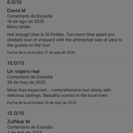
6.0/10
6.0
David M
sobre
Comentario de Expedia
10
18 de ago de 2025
Reino Unido
Not enough time in St Emilion. Too much time spent pre
(limited) tour of vineyard with the attempted sale of wine to
the guests on the tour.
Fecha de la actividad: 17 de ago de 2025
10.0/10
10.0
Un viajero real
sobre
Comentario de Expedia
10
26 de may de 2025
More than expected… comprehensive tour along with
delicious tastings. Beautiful scenes in the local town.
Fecha de la actividad: 25 de may de 2025
10.0/10
10.0
Zulfikar M
sobre
Comentario de Expedia
10
2 de mar de 2024