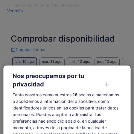
Servicios de un guía local experto.
Ver más
Comprobar disponibilidad
Cambiar fechas
Cambiar
fechas
lun., 10 ago.
mar., 11 ago.
mié., 12 ago.
jue., 13 ago.
vie., 
95 €
95 €
95 €
95 €
9
Nos preocupamos por tu
Es posible que el contenido de esta página se haya
privacidad
traducido automáticamente.
El
95 €
Ver texto original (inglés)
Ver entradas
precio
Tanto nosotros como nuestros
16
socios almacenamos
incluye tasas e impuestos
Se
Opinar sobre esta traducción
es
o accedemos a información del dispositivo, como
por adulto
abre
de
identificadores únicos en las cookies para tratar datos
en
Qué incluye y qué no
95 €
personales. Puedes aceptar o administrar tus
una
por
pestaña
preferencias haciendo clic abajo o, en cualquier
adulto
nueva
Servicios de un guía local y experto
momento, a través de la página de la política de