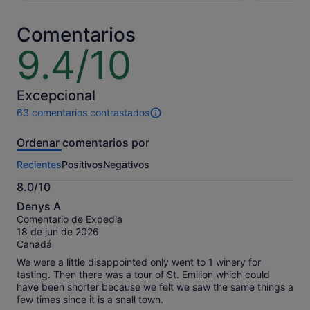
160 €
20 €
por
por
Comentarios
adulto
adulto
9.4/10
9.4
sobre
10
Excepcional
63 comentarios contrastados
63 comentarios
de
Ordenar comentarios por
esta
actividad.
Recientes
Positivos
Negativos
Más
información
8.0/10
sobre
8.0
nuestros
Denys A
sobre
comentarios
Comentario de Expedia
10
contrastados.
18 de jun de 2026
Canadá
We were a little disappointed only went to 1 winery for
tasting. Then there was a tour of St. Emilion which could
have been shorter because we felt we saw the same things a
few times since it is a snall town.