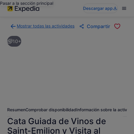
Pasar a la sección principal
Descargar app
Mostrar todas las actividades
Compartir
Volver
a
10+
la
página
con
los
resultados
de
actividades
Resumen
Comprobar disponibilidad
Información sobre la activida
Cata Guiada de Vinos de
Saint-Emilion y Visita al