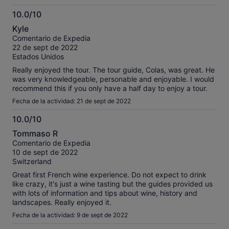
10.0/10
10.0
Kyle
sobre
Comentario de Expedia
10
22 de sept de 2022
Estados Unidos
Really enjoyed the tour. The tour guide, Colas, was great. He
was very knowledgeable, personable and enjoyable. I would
recommend this if you only have a half day to enjoy a tour.
Fecha de la actividad: 21 de sept de 2022
10.0/10
10.0
Tommaso R
sobre
Comentario de Expedia
10
10 de sept de 2022
Switzerland
Great first French wine experience. Do not expect to drink
like crazy, it's just a wine tasting but the guides provided us
with lots of information and tips about wine, history and
landscapes. Really enjoyed it.
Fecha de la actividad: 9 de sept de 2022