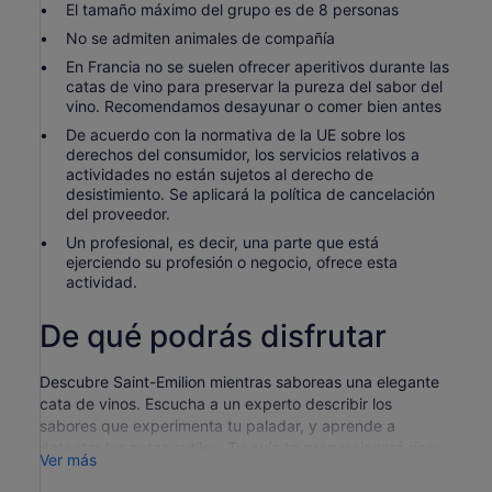
El tamaño máximo del grupo es de 8 personas
No se admiten animales de compañía
En Francia no se suelen ofrecer aperitivos durante las
catas de vino para preservar la pureza del sabor del
vino. Recomendamos desayunar o comer bien antes
De acuerdo con la normativa de la UE sobre los
derechos del consumidor, los servicios relativos a
actividades no están sujetos al derecho de
desistimiento. Se aplicará la política de cancelación
del proveedor.
Un profesional, es decir, una parte que está
ejerciendo su profesión o negocio, ofrece esta
actividad.
De qué podrás disfrutar
Descubre Saint-Emilion mientras saboreas una elegante
cata de vinos. Escucha a un experto describir los
sabores que experimenta tu paladar, y aprende a
detectar las notas sutiles. Tu guía te proporcionará ricos
Ver más
relatos sobre la historia y la importancia de esta
encantadora región.