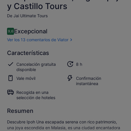
y Castillo Tours
De Jai Ultimate Tours
Comentarios
Excepcional
9,6
9,6 de 10
Ver los 13 comentarios de Viator
Excepcional
Características
9.6
9.6 sobre 10
Abrir los
Cancelación gratuita
8 h
13 comentarios
disponible
de Viator
Vale móvil
Confirmación
instantánea
Recogida en una
selección de hoteles
Resumen
Descubre Ipoh Una escapada serena con rico patrimonio,
una joya escondida en Malasia, es una ciudad encantadora