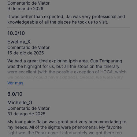
sobre
Comentario de Viator
local flavors. He also went above and beyond by sharing
10
9 de mar de 2026
helpful tips for the rest of our trip, and even made a special
effort to track down some satay for my husband, which was
It was better than expected, Jai was very professional and
such a thoughtful touch. Rajan was a very good driver We
knowledgeable of all the places he took us to visit.
felt safe at all times the car is clean and comfortable. It was
a thoroughly enjoyable experience
10.0/10
10.0
Ewelina_K
sobre
Comentario de Viator
10
15 de dic de 2025
We had a great time exploring Ipoh area. Gua Tempurung
was the highlight for us, but all the stops on the itinerary
were excellent (with the possible exception of HOGA, which
we personally could have skipped). Overall, we were very
happy with our choice of tour. Our guide, Rajan, was
Ver más
enthusiastic and very knowledgeable, and together with Mr.
8.0/10
Mike, our driver, they ensured we had an unforgettable day.
8.0
The restaurant selected for lunch was also very good and
Michelle_O
added to the overall experience.
sobre
Comentario de Viator
10
31 de ago de 2025
My tour guide Rajan was great and very accommodating to
my needs. All of the sights were phenomenal. My favorite
sight was the Perak cave. Unfortunately we got there too