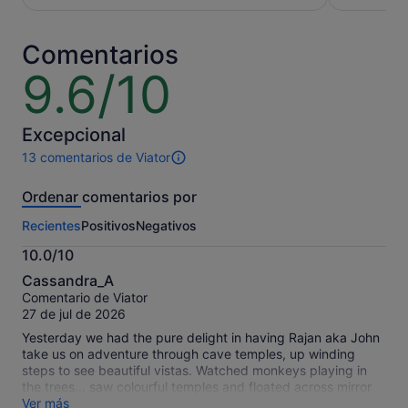
280 €
164 €
por
por
Comentarios
adulto*
adulto*
* Selecciona
* Selecci
9.6/10
9.6
varios
varios
sobre
adultos
adultos
10
para
para
Excepcional
obtener
obtener
13 comentarios de Viator
un
un
13 comentarios
precio
precio
de
Ordenar comentarios por
inferior
inferior
esta
actividad.
Recientes
Positivos
Negativos
Más
información
10.0/10
sobre
10.0
nuestros
Cassandra_A
sobre
comentarios
Comentario de Viator
10
contrastados.
27 de jul de 2026
Yesterday we had the pure delight in having Rajan aka John
take us on adventure through cave temples, up winding
steps to see beautiful vistas. Watched monkeys playing in
the trees... saw colourful temples and floated across mirror
lakes. We sang songs in cathedral like caves, and wondered
Ver más