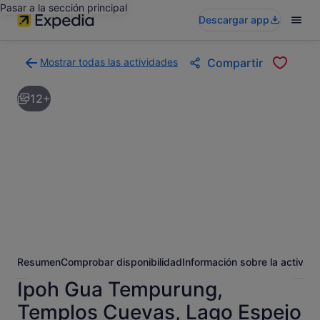
Pasar a la sección principal
Descargar app
Mostrar todas las actividades
Compartir
Volver
a
12+
la
página
con
los
resultados
de
actividades
Resumen
Comprobar disponibilidad
Información sobre la activida
Ipoh Gua Tempurung,
Templos Cuevas, Lago Espejo