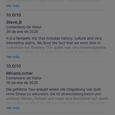
late and could not climb to the top. I have read this with
other reviews as well. Maybe the tour could cut out one
Ver más
attraction to focus more on quality of each site and not be
10.0/10
rushed, start earlier, or change the order of venues so that
10.0
perak cave is not last when they close the stairs at 4.
Steve_B
sobre
Comentario de Viator
10
26 de ene de 2025
It is a fantastic trip that includes history, culture and very
interesting sights. We liked the fact that we were able to
customize our itinerary. Our guide was very knowledgeable
and personalble. An excellent day spent in Ipoh and the
surrounding area.
Ver más
10.0/10
10.0
MiriamLocher
sobre
Comentario de Viator
10
16 de ene de 2025
Die geführte Tour erlaubt einem die Umgebung von Ipoh
ohne Stress zu erkunden. Sie ist abwechslungsreich und
umfasst Höhlen, Tempel und sogar eine Bootsfahrt auf einem
See mitten im Wald. Da ich nur einen halben Tag Zeit hatte
musste ich auf Kellie's Castle verzichten. Der zertifizierte
Ver más
Führer Jaie hat, wie auch schon am Tag zuvor beim tollen