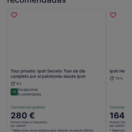
Tour privado: Ipoh Secrets Tour de día
Ipoh Herit
Se abre en una pestaña nueva
completo por el patrimonio desde Ipoh
10 h
8 h
Excepcional
10
10 sobre 10
8 comentarios
Cancelación gratuita
Cancelación 
El
280 €
El
164 
precio
precio
incluye tasas e impuestos
incluye tasas e
es
es
por adulto*
por adulto*
de
de
* Selecciona varios adultos para obtener un precio inferior
* Selecciona va