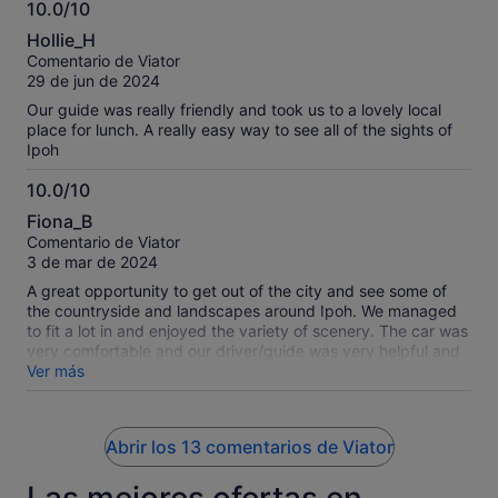
10.0/10
Ausflug zu den Cameron Highlands, viel Wissen auf
10.0
humorvolle Art vermittelt und mich pünktlich am Bahnhof zur
Hollie_H
Weiterfahrt abgeliefert.
sobre
Comentario de Viator
10
29 de jun de 2024
Our guide was really friendly and took us to a lovely local
place for lunch. A really easy way to see all of the sights of
Ipoh
10.0/10
10.0
Fiona_B
sobre
Comentario de Viator
10
3 de mar de 2024
A great opportunity to get out of the city and see some of
the countryside and landscapes around Ipoh. We managed
to fit a lot in and enjoyed the variety of scenery. The car was
very comfortable and our driver/guide was very helpful and
efficient. It would have been very difficult to see all these
Ver más
places without doing a tour. A very good use of limited time
in Ipoh.
Abrir los 13 comentarios de Viator