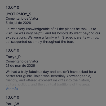
at a colonial castle. Rajan had a wealth of knowledge about
10.0/10
Ipoh and its rich history. He even took us to get some
10.0
authentic food cooked in clay pots over charcoal on the way
JYOTIRMOY_S
back to our hotel. I highly recommend this tour and thank
sobre
Comentario de Viator
Rajan for his good sense of humour, brilliant taste in music
10
5 de jul de 2026
and professionalism in carrying out the tour!
Jai was very knowledgeable of all the places he took us to
visit. He was very helpful and his hospitality went beyond our
expectations. We were a family with 3 aged parents with us.
Jai supported us amply throughout the tour.
10.0/10
10.0
Tanya_R
sobre
Comentario de Viator
10
21 de mar de 2026
We had a truly fabulous day and couldn’t have asked for a
better tour guide. Rajan was incredibly knowledgeable,
friendly, and offered excellent insights into the history,
culture, politics, and the spiritual traditions of the area,
including Hinduism, Buddhism, and Taoism. The itinerary was
Ver más
fantastic—we visited Perak Cave Temple, Sam Poh Tong
10.0/10
Temple, Tasik Cermin (Mirror Lake), and Gua Tempurung,
10.0
which was absolutely amazing. Rajan even made a delicious
Paul_W
lunch stop, ensuring we had time to refuel and enjoy some