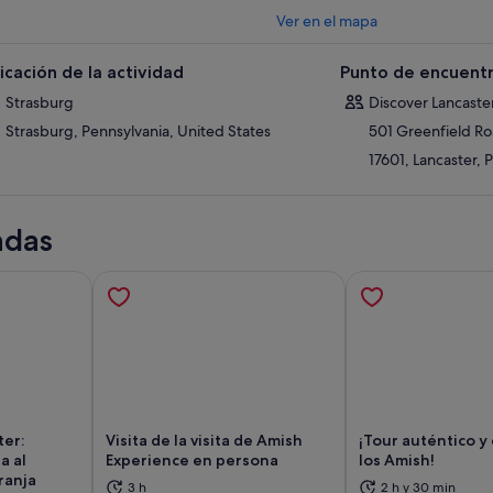
Ver en el mapa
icación de la actividad
Punto de encuentr
Strasburg
Discover Lancaste
Strasburg, Pennsylvania, United States
501 Greenfield R
17601, Lancaster, 
adas
er:
Visita de la visita de Amish
¡Tour auténtico y
a al
Experience en persona
los Amish!
ranja
abre en una pestaña nueva
Se abre en una pestaña nueva
Se
3 h
2 h y 30 min