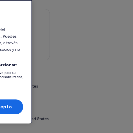
del
es. Puedes
, a través
 socios y no
en el mapa
rcionar:
tividad
ivo para su
 personalizados,
lvania, United States
o o canjeo
r
cepto
oad
Pennsylvania, United States