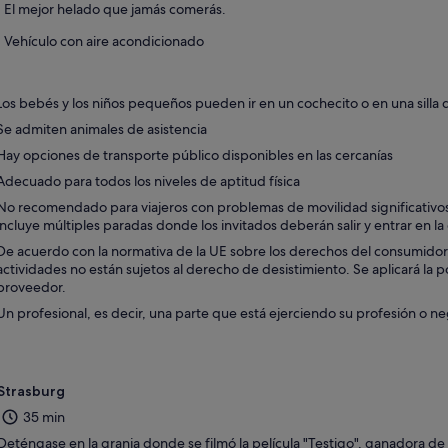
El mejor helado que jamás comerás.
nueva
Vehículo con aire acondicionado
Los bebés y los niños pequeños pueden ir en un cochecito o en una silla
Se admiten animales de asistencia
Hay opciones de transporte público disponibles en las cercanías
Adecuado para todos los niveles de aptitud física
No recomendado para viajeros con problemas de movilidad significativos
incluye múltiples paradas donde los invitados deberán salir y entrar en l
De acuerdo con la normativa de la UE sobre los derechos del consumidor, l
actividades no están sujetos al derecho de desistimiento. Se aplicará la p
proveedor.
Un profesional, es decir, una parte que está ejerciendo su profesión o ne
Strasburg
35 min
Deténgase en la granja donde se filmó la película "Testigo", ganadora d