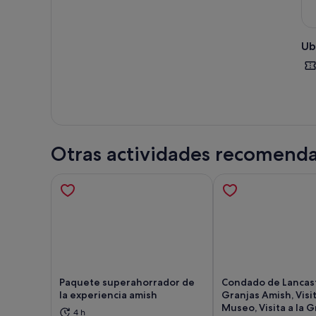
Ub
Otras actividades recomend
Paquete superahorrador de
Condado de Lancast
la experiencia amish
Granjas Amish, Visit
Museo, Visita a la G
Se abre en una pestaña nueva
Se 
4 h