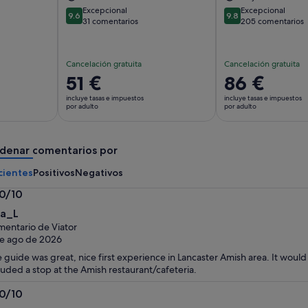
Excepcional
Excepcional
9.6
9.8
9.6 sobre 10
9.8 sobre 10
31 comentarios
205 comentarios
Cancelación gratuita
Cancelación gratuita
El
51 €
El
86 €
precio
precio
incluye tasas e impuestos
incluye tasas e impuestos
es
es
por adulto
por adulto
de
de
51 €
86 €
denar comentarios por
por
por
adulto
adulto
cientes
Positivos
Negativos
.0/10
0
ia_L
bre
entario de Viator
e ago de 2026
 guide was great, nice first experience in Lancaster Amish area. It would
luded a stop at the Amish restaurant/cafeteria.
.0/10
0