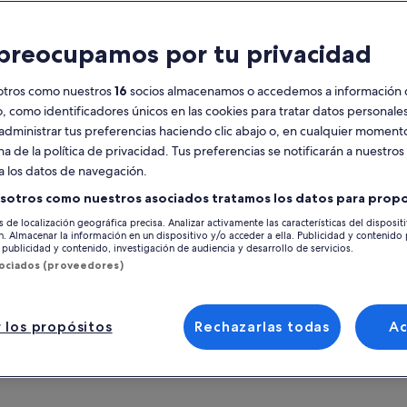
racterísticas
preocupamos por tu privacidad
Cancelación
3 h
gratuita disponible
otros como nuestros
16
socios almacenamos o accedemos a información 
Vale móvil
Confirmación
o, como identificadores únicos en las cookies para tratar datos personal
instantánea
administrar tus preferencias haciendo clic abajo o, en cualquier momento
na de la política de privacidad. Tus preferencias se notificarán a nuestros
esumen
Ver 
a los datos de navegación.
a es una mirada única y completa al estilo de
sotros como nuestros asociados tratamos los datos para propo
a Amish. Tendrá acceso a varias granjas y
Ubicación de la ac
s de localización geográfica precisa. Analizar activamente las características del disposit
piedades que no están disponibles para el
ón. Almacenar la información en un dispositivo y/o acceder a ella. Publicidad y contenido
Strasburg
lico ni en ningún otro recorrido. El
publicidad y contenido, investigación de audiencia y desarrollo de servicios.
 más
ocimiento de su guía sobre los Amish es
Strasburg, Pennsy
sociados (proveedores)
enso y el acceso que obtendrá es el resultado
Punto de encuentr
nuestras relaciones personales con las familias
sh.
Discover Lancaste
 los propósitos
Rechazarlas todas
A
501 Greenfield R
17601, Lancaster, 