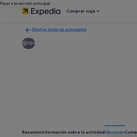
Pasar a la sección principal
Comprar viaje
Mostrar todas las actividades
Volver
a
15+
la
página
con
los
resultados
de
actividades
Resumen
Información sobre la actividad
Ubicación
Come