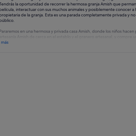
Tendrás la oportunidad de recorrer la hermosa granja Amish que perman
película, interactuar con sus muchos animales y posiblemente conocer a l
propietaria de la granja. Esta es una parada completamente privada y no 
público.
Pararemos en una hermosa y privada casa Amish, donde los niños hacen pa
artesanía Amish de cerca en el establo y el granero artesanal, y compre un
 más