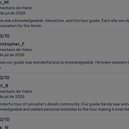
n_M
bre
entario de Viator
de jul de 2026
e was a knowledgeable, interactive, and fun tour guide. Each site we v
reciation for the Amish.
.0/10
0
ristopher_F
bre
entario de Viator
de jul de 2026
es our guide was wonderful and so knowledgeable. He knew answers to
.
.0/10
0
il_B
bre
entario de Viator
de jul de 2026
derful tour of Lancaster’s Amish community. Our guide Sandy was won
wledgeable and added personal antidotes to the tour making it even be
.0/10
0
e_N