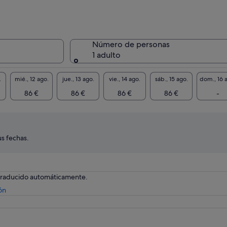
Número de personas
1 adulto
.
mié., 12 ago.
jue., 13 ago.
vie., 14 ago.
sáb., 15 ago.
dom., 16 
86 €
86 €
86 €
86 €
-
s fechas.
 traducido automáticamente.
Se
ón
abre
en
una
pestaña