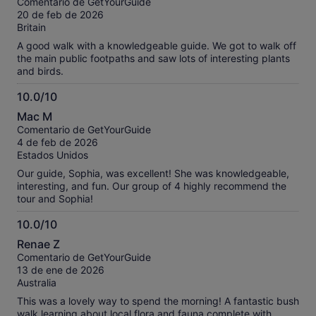
Comentario de GetYourGuide
10
20 de feb de 2026
Britain
A good walk with a knowledgeable guide. We got to walk off
the main public footpaths and saw lots of interesting plants
and birds.
10.0/10
10.0
Mac M
sobre
Comentario de GetYourGuide
10
4 de feb de 2026
Estados Unidos
Our guide, Sophia, was excellent! She was knowledgeable,
interesting, and fun. Our group of 4 highly recommend the
tour and Sophia!
10.0/10
10.0
Renae Z
sobre
Comentario de GetYourGuide
10
13 de ene de 2026
Australia
This was a lovely way to spend the morning! A fantastic bush
walk learning about local flora and fauna complete with