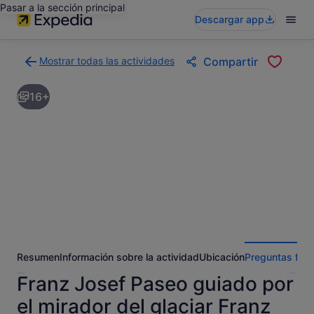
Pasar a la sección principal
Descargar app
Mostrar todas las actividades
Compartir
Volver
a
16+
la
página
con
los
resultados
de
actividades
Resumen
Información sobre la actividad
Ubicación
Preguntas fre
Franz Josef Paseo guiado por
el mirador del glaciar Franz