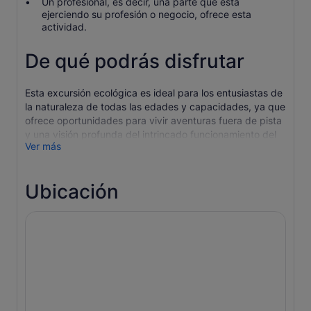
Un profesional, es decir, una parte que está
ejerciendo su profesión o negocio, ofrece esta
actividad.
De qué podrás disfrutar
Esta excursión ecológica es ideal para los entusiastas de
la naturaleza de todas las edades y capacidades, ya que
ofrece oportunidades para vivir aventuras fuera de pista
y una visión profunda del intrincado funcionamiento del
Ver más
ecosistema.
Este viaje inolvidable desvela las maravillas ocultas del
Valle de los Glaciares de Francisco José. Serpentea por
Ubicación
la antigua selva nativa de podocarpos, pasea por un
prístino río alimentado por glaciares y maravíllate ante los
reflejos de espejo de las montañas nevadas en un
antiguo lago de caldera. Únete a nosotros en una
experiencia que combina la serena belleza natural con la
exploración educativa, creando recuerdos que durarán
toda la vida.
*Guía experto: Tu guía experto mejorará tu experiencia
con fascinantes relatos y conocimientos sobre la historia