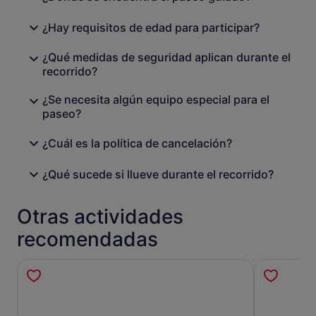
privadas y miradores alternativos queda a discreción de
los guías en función de la capacidad del grupo, las
¿Hay requisitos de edad para participar?
condiciones meteorológicas y de la pista, y no está
garantizado.
¿Qué medidas de seguridad aplican durante el
*Ten en cuenta que hacemos senderismo con TODO tipo
recorrido?
de tiempo (incluidas algunas advertencias
meteorológicas) y que no se reembolsarán los gastos de
¿Se necesita algún equipo especial para el
cancelación en caso de lluvia intensa, a menos que la
paseo?
cancelemos (es decir, advertencia de lluvia roja/cierre de
carreteras o valle glaciar cerrado por el DOC). la política
¿Cuál es la política de cancelación?
de cancelación es de 24 horas.
Ofrecemos visitas privadas, ponte en contacto con
¿Qué sucede si llueve durante el recorrido?
nosotros directamente en nuestra página web
www.glaciervalley.co.nz
Otras actividades
recomendadas