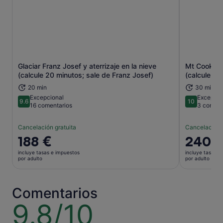
Glaciar Franz Josef y aterrizaje en la nieve
Mt Cook y F
Se abre en una pestaña nueva
(calcule 20 minutos; sale de Franz Josef)
(calcule 30
20 min
30 min
Excepcional
Excepcio
9.6
10
9.6 sobre 10
10 sobre 1
16 comentarios
3 coment
Cancelación gratuita
Cancelación 
El
188 €
El
240 
precio
precio
incluye tasas e impuestos
incluye tasas e
es
es
por adulto
por adulto
de
de
188 €
240 €
por
por
Comentarios
adulto
adulto
9.8/10
9.8
sobre