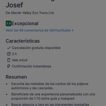
Josef
De Glacier Valley Eco Tours Ltd
Excepcional
9.8
9.8 sobre 10
Abrir los 49 comentarios de GetYourGuide
Características
Cancelación gratuita disponible
3 h
Vale móvil
Confirmación instantánea
Resumen
Escucha las melodías de los cantos de los pájaros
autóctonos y las cascadas.
Benefíciate de una experiencia personalizada con una
proporción de 1:10 entre guía y huésped
Busca rebecos o tars en las imponentes montañas