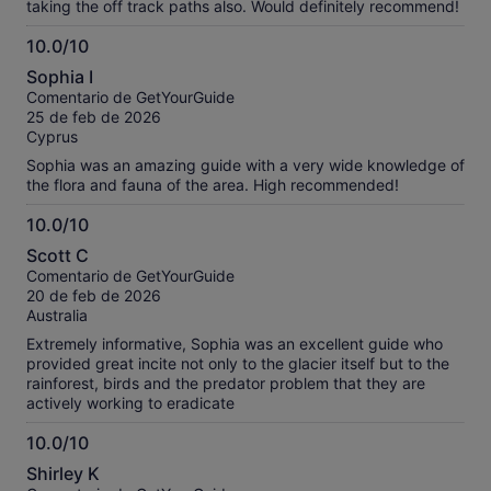
taking the off track paths also. Would definitely recommend!
10.0/10
10.0
Sophia I
sobre
Comentario de GetYourGuide
10
25 de feb de 2026
Cyprus
Sophia was an amazing guide with a very wide knowledge of
the flora and fauna of the area. High recommended!
10.0/10
10.0
Scott C
sobre
Comentario de GetYourGuide
10
20 de feb de 2026
Australia
Extremely informative, Sophia was an excellent guide who
provided great incite not only to the glacier itself but to the
rainforest, birds and the predator problem that they are
actively working to eradicate
10.0/10
10.0
Shirley K
sobre