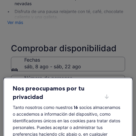
nevadas
Disfruta de una pausa relajante con té, café, chocolate
caliente y una galleta.
Ver más
Comprobar disponibilidad
Fechas
sáb, 8 ago - sáb, 22 ago
Número de personas
1 adulto
Nos preocupamos por tu
privacidad
dom., 9 ago.
lun., 10 ago.
mar., 11 ago.
mié., 12 ago.
jue., 13 ago.
-
-
56 €
56 €
56 €
Tanto nosotros como nuestros
16
socios almacenamos
o accedemos a información del dispositivo, como
Es posible que el contenido de esta página se haya
identificadores únicos en las cookies para tratar datos
traducido automáticamente.
personales. Puedes aceptar o administrar tus
Ver entradas
Ver texto original (inglés)
preferencias haciendo clic abajo o, en cualquier