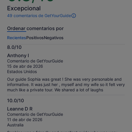
10
Excepcional
49 comentarios de GetYourGuide
49 comentarios
de
Ordenar comentarios por
esta
actividad.
Recientes
Positivos
Negativos
Más
información
8.0/10
sobre
8.0
nuestros
Anthony I
sobre
comentarios
Comentario de GetYourGuide
10
contrastados.
15 de abr de 2026
Estados Unidos
Our guide Sophia was great ! She was very personable and
informative. It was just her , myself and my wife so it felt very
much like a private tour. We shared a lot of laughs
10.0/10
10.0
Leanne D R
sobre
Comentario de GetYourGuide
10
11 de abr de 2026
Australia