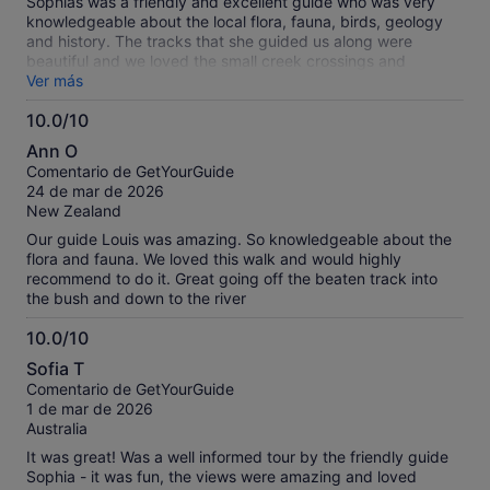
Sophias was a friendly and excellent guide who was very
knowledgeable about the local flora, fauna, birds, geology
and history. The tracks that she guided us along were
beautiful and we loved the small creek crossings and
waterfalls.
Ver más
10.0/10
10.0
Ann O
sobre
Comentario de GetYourGuide
10
24 de mar de 2026
New Zealand
Our guide Louis was amazing. So knowledgeable about the
flora and fauna. We loved this walk and would highly
recommend to do it. Great going off the beaten track into
the bush and down to the river
10.0/10
10.0
Sofia T
sobre
Comentario de GetYourGuide
10
1 de mar de 2026
Australia
It was great! Was a well informed tour by the friendly guide
Sophia - it was fun, the views were amazing and loved