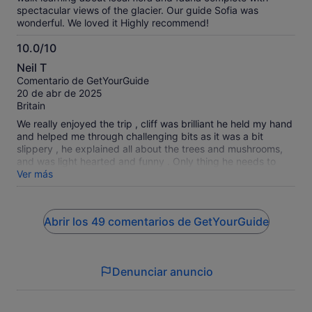
spectacular views of the glacier. Our guide Sofia was
wonderful. We loved it Highly recommend!
10.0/10
10.0
Neil T
sobre
Comentario de GetYourGuide
10
20 de abr de 2025
Britain
We really enjoyed the trip , cliff was brilliant he held my hand
and helped me through challenging bits as it was a bit
slippery , he explained all about the trees and mushrooms,
and was light hearted and funny . Only thing he needs to
make better tea . (Ha ha)😄
Ver más
Abrir los 49 comentarios de GetYourGuide
Denunciar anuncio