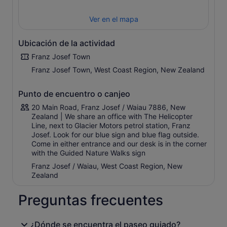
local, la flora, la fauna, la glaciología y la geología.
Ver en el mapa
*Belleza paisajística: Pasea a tu propio ritmo por ríos
glaciares, arroyos y selva tropical nativa de podocarpos,
descubriendo tesoros ocultos como setas silvestres y
Ubicación de la actividad
docenas de especies de orquídeas.
Franz Josef Town
*Seguridad y personalización: Disfruta de una
Franz Josef Town, West Coast Region, New Zealand
experiencia personalizada con una proporción de 1:10
entre guía e invitado, lo que garantiza la seguridad y la
Punto de encuentro o canjeo
atención individual.
20 Main Road, Franz Josef / Waiau 7886, New
*Conocimientos inspiradores: El conocimiento
Zealand | We share an office with The Helicopter
enciclopédico de nuestros guías y su pasión por el
Line, next to Glacier Motors petrol station, Franz
ecosistema te inspirarán para ver las rocas, los árboles y
Josef. Look for our blue sign and blue flag outside.
las aves de una forma totalmente nueva.
Come in either entrance and our desk is in the corner
with the Guided Nature Walks sign
*Algunos de los senderos que guiamos son senderos
públicos - ponte en contacto con nosotros directamente
Franz Josef / Waiau, West Coast Region, New
si quieres una lista de los senderos incluidos en este
Zealand
recorrido.
Preguntas frecuentes
*Ten en cuenta que se trata de un sendero público. No
podemos acercarnos al glaciar más que desde el mirador
público. El acceso a nuestras rutas fuera de pista/pistas
¿Dónde se encuentra el paseo guiado?